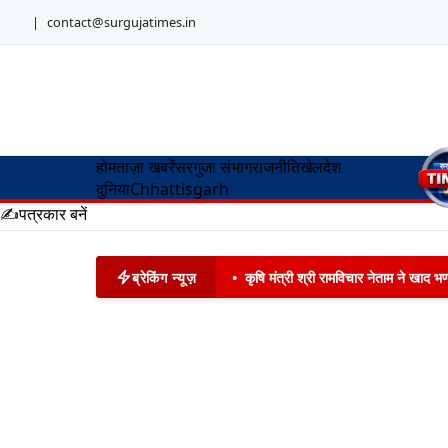
|
contact@surgujatimes.in
होम
ताज़ा खबरें
सरगुजा संभाग
राजनीति
खेल
देश
दुनिया
Chhattisgarh
✍️
पत्रकार बनें
ब्रेकिंग न्यूज़
•
कृषि मंत्री श्री रामविचार नेताम ने खाद