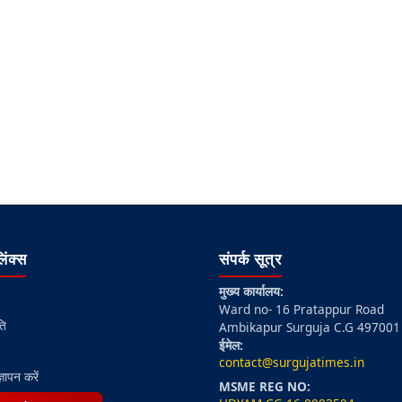
लिंक्स
संपर्क सूत्र
मुख्य कार्यालय:
Ward no- 16 Pratappur Road
ति
Ambikapur Surguja C.G 497001
ईमेल:
contact@surgujatimes.in
्ञापन करें
MSME REG NO: