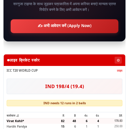
सरगुजा टाइम्स के साथ जुड़कर पत्रकारिता में अपना करियर बनाएं! मान्यता प्राप्त
रिपोर्टर बनने के लिए अभी आवेदन करें।
✍️ अभी आवेदन करें (Apply Now)
लाइव क्रिकेट स्कोर
⚙️
ICC T20 WORLD CUP
लाइव
IND 198/4 (19.4)
IND needs 12 runs in 2 balls
बल्लेबाज 🏏
R
B
4s
6s
SR
Virat Kohli
*
82
48
6
4
170.83
Hardik Pandya
15
6
1
1
250.00