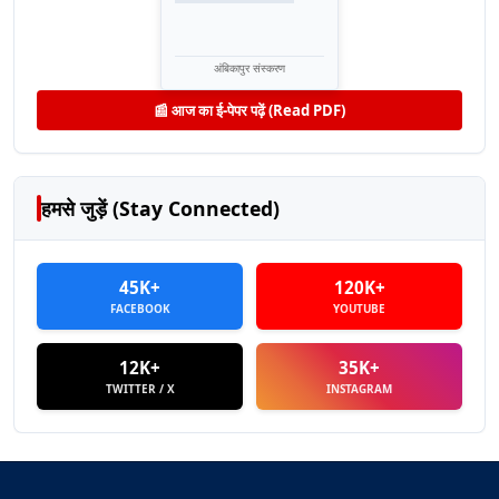
अंबिकापुर संस्करण
📰 आज का ई-पेपर पढ़ें (Read PDF)
हमसे जुड़ें (Stay Connected)
45K+
120K+
FACEBOOK
YOUTUBE
12K+
35K+
TWITTER / X
INSTAGRAM