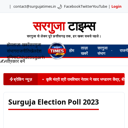
🌙
|
contact@surgujatimes.in
Facebook
Twitter
YouTube
|
Login
सरगुजा
टाइम्स
सरगुजा से लेकर पूरे छत्तीसगढ़ तक, हर खबर सबसे पहले।
होम
ताज़ा खबरें
सरगुजा
ताज़ा
सरगुजा
संभाग
राजनीति
खेल
देश
होम
राजन
खबरें
संभाग
दुनिया
Chhattisgarh
✍️
पत्रकार बनें
ब्रेकिंग न्यूज़
•
कृषि मंत्री श्री रामविचार नेताम ने खाद भण्डारण केंद्र,
Surguja Election Poll 2023