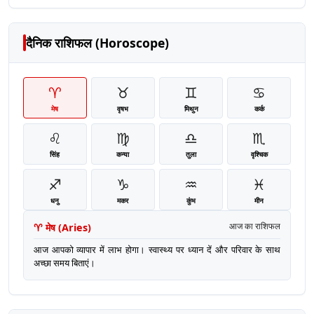
दैनिक राशिफल (Horoscope)
♈
♉
♊
♋
मेष
वृषभ
मिथुन
कर्क
♌
♍
♎
♏
सिंह
कन्या
तुला
वृश्चिक
♐
♑
♒
♓
धनु
मकर
कुंभ
मीन
♈
मेष
(
Aries
)
आज का राशिफल
आज आपको व्यापार में लाभ होगा। स्वास्थ्य पर ध्यान दें और परिवार के साथ
अच्छा समय बिताएं।