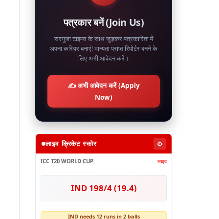
पत्रकार बनें (Join Us)
सरगुजा टाइम्स के साथ जुड़कर पत्रकारिता में
अपना करियर बनाएं! मान्यता प्राप्त रिपोर्टर बनने के
लिए अभी आवेदन करें।
✍️ अभी आवेदन करें (Apply
Now)
लाइव क्रिकेट स्कोर
⚙️
ICC T20 WORLD CUP
लाइव
IND 198/4 (19.4)
IND needs 12 runs in 2 balls