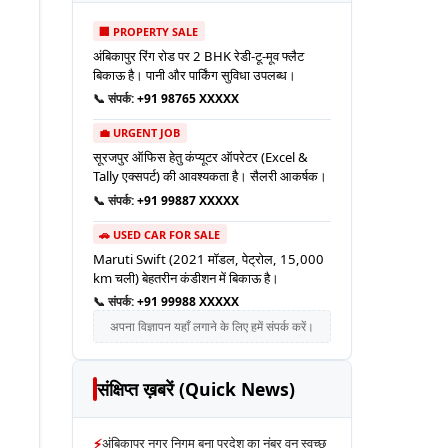
🏢 PROPERTY SALE
अंबिकापुर रिंग रोड पर 2 BHK रेडी-टू-मूव फ्लैट
बिकाऊ है। पानी और पार्किंग सुविधा उपलब्ध।
📞 संपर्क:
+91 98765 XXXXX
💼 URGENT JOB
सूरजपुर ऑफिस हेतु कंप्यूटर ऑपरेटर (Excel &
Tally एक्सपर्ट) की आवश्यकता है। सैलरी आकर्षक।
📞 संपर्क:
+91 99887 XXXXX
🚗 USED CAR FOR SALE
Maruti Swift (2021 मॉडल, पेट्रोल, 15,000
km चली) बेहतरीन कंडीशन में बिकाऊ है।
📞 संपर्क:
+91 99988 XXXXX
अपना विज्ञापन यहाँ लगाने के लिए हमें संपर्क करें।
संक्षिप्त ख़बरें (Quick News)
⚡
अंबिकापुर नगर निगम बना प्रदेश का नंबर वन स्वच्छ