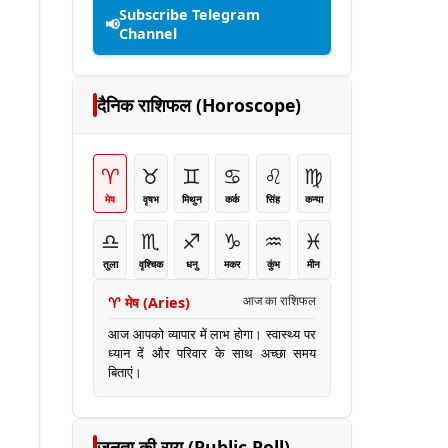
Subscribe Telegram
📢
Channel
दैनिक राशिफल (Horoscope)
♈
♉
♊
♋
♌
♍
मेष
वृषभ
मिथुन
कर्क
सिंह
कन्या
♎
♏
♐
♑
♒
♓
तुला
वृश्चिक
धनु
मकर
कुंभ
मीन
♈
मेष
(
Aries
)
आज का राशिफल
आज आपको व्यापार में लाभ होगा। स्वास्थ्य पर
ध्यान दें और परिवार के साथ अच्छा समय
बिताएं।
जनता की राय (Public Poll)