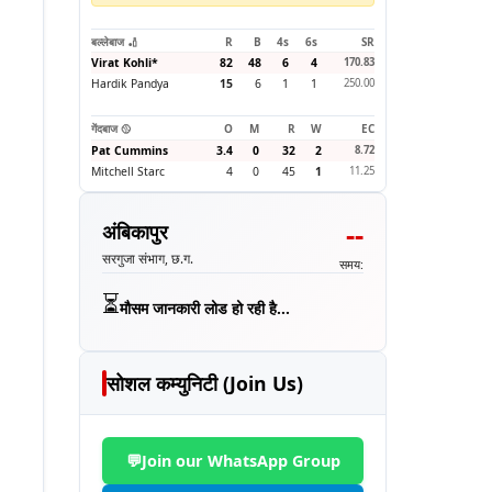
बल्लेबाज 🏏
R
B
4s
6s
SR
Virat Kohli
*
82
48
6
4
170.83
Hardik Pandya
15
6
1
1
250.00
गेंदबाज 🥎
O
M
R
W
EC
Pat Cummins
3.4
0
32
2
8.72
Mitchell Starc
4
0
45
1
11.25
--
अंबिकापुर
सरगुजा संभाग, छ.ग.
समय:
⏳
मौसम जानकारी लोड हो रही है...
सोशल कम्युनिटी (Join Us)
💬
Join our WhatsApp Group