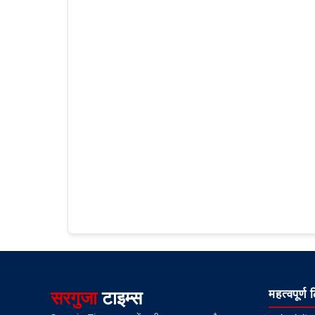
सरगुजा
टाइम्स
महत्वपूर्ण 