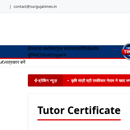
|
contact@surgujatimes.in
होम
ताज़ा खबरें
सरगुजा संभाग
राजनीति
खेल
देश
दुनिया
Chhattisgarh
✍️
पत्रकार बनें
ब्रेकिंग न्यूज़
•
कृषि मंत्री श्री रामविचार नेताम ने खाद
Tutor Certificate