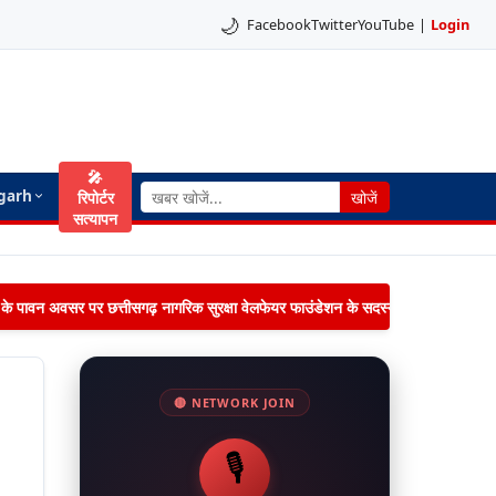
🌙
Facebook
Twitter
YouTube
|
Login
🎤
garh
रिपोर्टर
खोजें
सत्यापन
िमा के पावन अवसर पर छत्तीसगढ़ नागरिक सुरक्षा वेलफेयर फाउंडेशन के सदस्यों द्वारा जनपद पंचायत 
🔴 NETWORK JOIN
🎙️