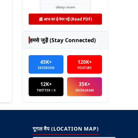
अंबिकापुर संस्करण
📰 आज का ई-पेपर पढ़ें (Read PDF)
हमसे जुड़ें (Stay Connected)
45K+
120K+
FACEBOOK
YOUTUBE
12K+
35K+
TWITTER / X
INSTAGRAM
गूगल मैप (LOCATION MAP)