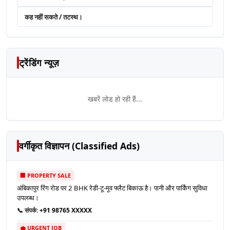
कह नहीं सकते / तटस्थ।
ट्रेंडिंग न्यूज़
खबरें लोड हो रही हैं...
वर्गीकृत विज्ञापन (Classified Ads)
🏢 PROPERTY SALE
अंबिकापुर रिंग रोड पर 2 BHK रेडी-टू-मूव फ्लैट बिकाऊ है। पानी और पार्किंग सुविधा
उपलब्ध।
📞 संपर्क:
+91 98765 XXXXX
💼 URGENT JOB