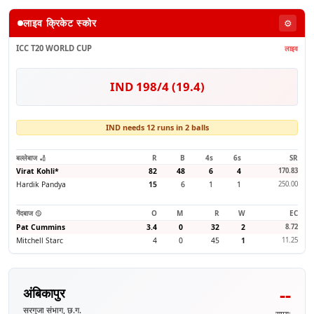
लाइव क्रिकेट स्कोर
⚙️
ICC T20 WORLD CUP
लाइव
IND 198/4 (19.4)
IND needs 12 runs in 2 balls
बल्लेबाज 🏏
R
B
4s
6s
SR
Virat Kohli
*
82
48
6
4
170.83
Hardik Pandya
15
6
1
1
250.00
गेंदबाज 🥎
O
M
R
W
EC
Pat Cummins
3.4
0
32
2
8.72
Mitchell Starc
4
0
45
1
11.25
--
अंबिकापुर
सरगुजा संभाग, छ.ग.
समय: