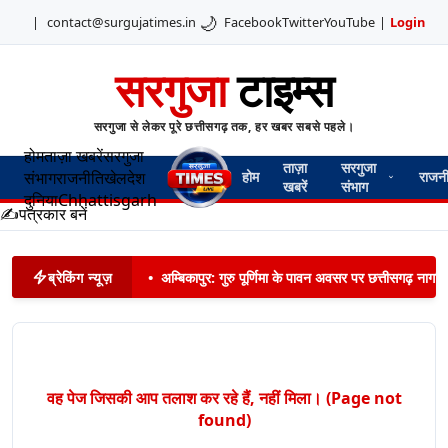
🌙
|
contact@surgujatimes.in
Facebook
Twitter
YouTube
|
Login
सरगुजा
टाइम्स
सरगुजा से लेकर पूरे छत्तीसगढ़ तक, हर खबर सबसे पहले।
होम
ताज़ा खबरें
सरगुजा
ताज़ा
सरगुजा
संभाग
राजनीति
खेल
देश
होम
राजन
खबरें
संभाग
दुनिया
Chhattisgarh
✍️
पत्रकार बनें
ब्रेकिंग न्यूज़
•
अम्बिकापुर: गुरु पूर्णिमा के पावन अवसर पर छत्तीसगढ़ नागरिक
वह पेज जिसकी आप तलाश कर रहे हैं, नहीं मिला। (Page not
found)