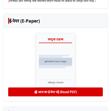
⚡
मैनपाट और रामगढ़ जैसे स्थानीय पर्यटन स्थलों पर वीकेंड पर उमड़ी भारी भीड़।
ई-पेपर (E-Paper)
सरगुजा टाइम्स
मुख्य समाचार (Cover Page)
अंबिकापुर संस्करण
📰 आज का ई-पेपर पढ़ें (Read PDF)