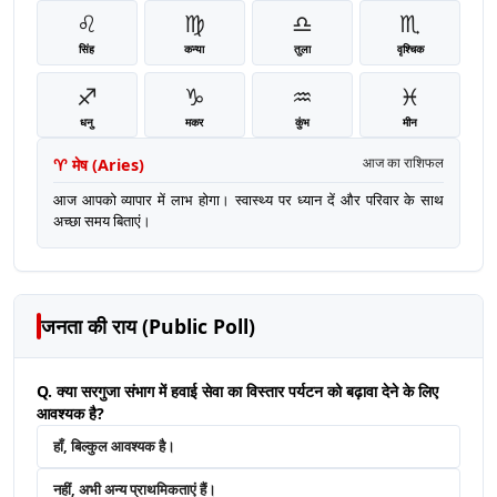
♌
♍
♎
♏
सिंह
कन्या
तुला
वृश्चिक
♐
♑
♒
♓
धनु
मकर
कुंभ
मीन
♈
मेष
(
Aries
)
आज का राशिफल
आज आपको व्यापार में लाभ होगा। स्वास्थ्य पर ध्यान दें और परिवार के साथ
अच्छा समय बिताएं।
जनता की राय (Public Poll)
Q. क्या सरगुजा संभाग में हवाई सेवा का विस्तार पर्यटन को बढ़ावा देने के लिए
आवश्यक है?
हाँ, बिल्कुल आवश्यक है।
नहीं, अभी अन्य प्राथमिकताएं हैं।