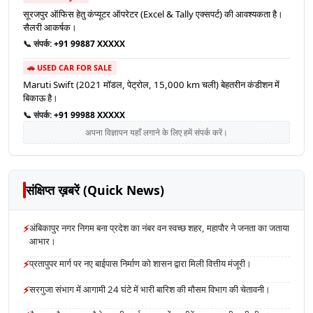
सूरजपुर ऑफिस हेतु कंप्यूटर ऑपरेटर (Excel & Tally एक्सपर्ट) की आवश्यकता है।
सैलरी आकर्षक।
📞 संपर्क:
+91 99887 XXXXX
🚗 USED CAR FOR SALE
Maruti Swift (2021 मॉडल, पेट्रोल, 15,000 km चली) बेहतरीन कंडीशन में
बिकाऊ है।
📞 संपर्क:
+91 99988 XXXXX
अपना विज्ञापन यहाँ लगाने के लिए हमें संपर्क करें।
संक्षिप्त ख़बरें (Quick News)
⚡
अंबिकापुर नगर निगम बना प्रदेश का नंबर वन स्वच्छ शहर, महापौर ने जनता का जताया
आभार।
⚡
प्रतापुपर मार्ग पर नए बाईपास निर्माण को शासन द्वारा मिली वित्तीय मंजूरी।
⚡
सरगुजा संभाग में आगामी 24 घंटे में भारी बारिश की मौसम विभाग की चेतावनी।