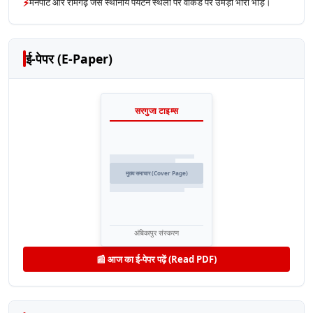
⚡
मैनपाट और रामगढ़ जैसे स्थानीय पर्यटन स्थलों पर वीकेंड पर उमड़ी भारी भीड़।
ई-पेपर (E-Paper)
सरगुजा टाइम्स
मुख्य समाचार (Cover Page)
अंबिकापुर संस्करण
📰 आज का ई-पेपर पढ़ें (Read PDF)