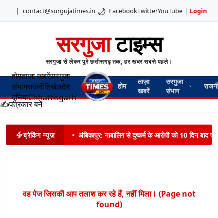
🌙
|
contact@surgujatimes.in
Facebook
Twitter
YouTube
|
Login
सरगुजा
टाइम्स
सरगुजा से लेकर पूरे छत्तीसगढ़ तक, हर खबर सबसे पहले।
होम
ताज़ा खबरें
सरगुजा
ताज़ा
सरगुजा
संभाग
राजनीति
खेल
देश
होम
राजन
खबरें
संभाग
दुनिया
Chhattisgarh
✍️
पत्रकार बनें
ब्रेकिंग न्यूज़
•
अंबिकापुर: नाबालिग से दुष्कर्म के आरोपी को 10 दिन बाद पट
वह पेज जिसकी आप तलाश कर रहे हैं, नहीं मिला। (Page not
found)