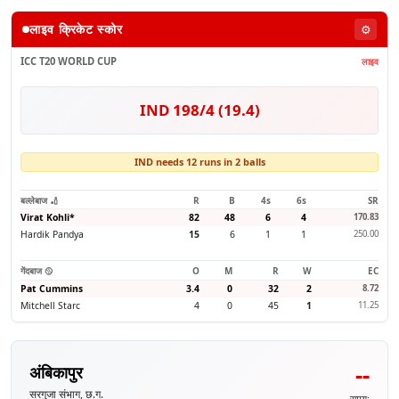
लाइव क्रिकेट स्कोर
⚙️
ICC T20 WORLD CUP
लाइव
IND 198/4 (19.4)
IND needs 12 runs in 2 balls
बल्लेबाज 🏏
R
B
4s
6s
SR
Virat Kohli
*
82
48
6
4
170.83
Hardik Pandya
15
6
1
1
250.00
गेंदबाज 🥎
O
M
R
W
EC
Pat Cummins
3.4
0
32
2
8.72
Mitchell Starc
4
0
45
1
11.25
--
अंबिकापुर
सरगुजा संभाग, छ.ग.
समय: