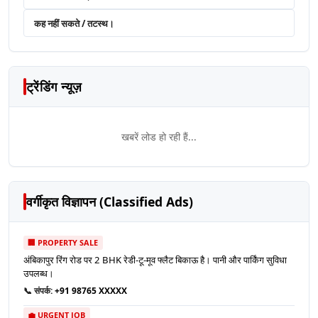
कह नहीं सकते / तटस्थ।
ट्रेंडिंग न्यूज़
खबरें लोड हो रही हैं...
वर्गीकृत विज्ञापन (Classified Ads)
🏢 PROPERTY SALE
अंबिकापुर रिंग रोड पर 2 BHK रेडी-टू-मूव फ्लैट बिकाऊ है। पानी और पार्किंग सुविधा
उपलब्ध।
📞 संपर्क:
+91 98765 XXXXX
💼 URGENT JOB