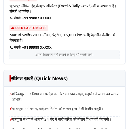
सूरजपुर ऑफिस हेतु कंप्यूटर ऑपरेटर (Excel & Tally एक्सपर्ट) की आवश्यकता है।
सैलरी आकर्षक।
📞 संपर्क:
+91 99887 XXXXX
🚗 USED CAR FOR SALE
Maruti Swift (2021 मॉडल, पेट्रोल, 15,000 km चली) बेहतरीन कंडीशन में
बिकाऊ है।
📞 संपर्क:
+91 99988 XXXXX
अपना विज्ञापन यहाँ लगाने के लिए हमें संपर्क करें।
संक्षिप्त ख़बरें (Quick News)
⚡
अंबिकापुर नगर निगम बना प्रदेश का नंबर वन स्वच्छ शहर, महापौर ने जनता का जताया
आभार।
⚡
प्रतापुपर मार्ग पर नए बाईपास निर्माण को शासन द्वारा मिली वित्तीय मंजूरी।
⚡
सरगुजा संभाग में आगामी 24 घंटे में भारी बारिश की मौसम विभाग की चेतावनी।