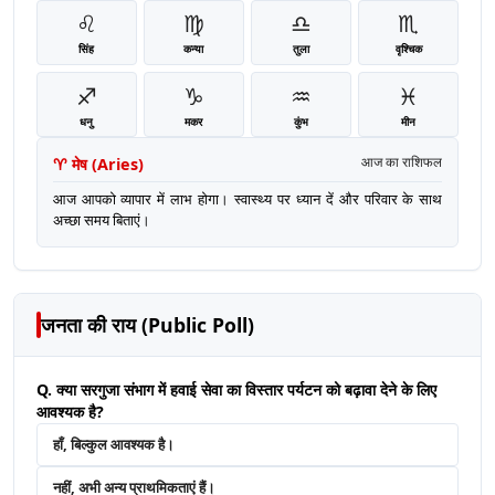
♌
♍
♎
♏
सिंह
कन्या
तुला
वृश्चिक
♐
♑
♒
♓
धनु
मकर
कुंभ
मीन
♈
मेष
(
Aries
)
आज का राशिफल
आज आपको व्यापार में लाभ होगा। स्वास्थ्य पर ध्यान दें और परिवार के साथ
अच्छा समय बिताएं।
जनता की राय (Public Poll)
Q. क्या सरगुजा संभाग में हवाई सेवा का विस्तार पर्यटन को बढ़ावा देने के लिए
आवश्यक है?
हाँ, बिल्कुल आवश्यक है।
नहीं, अभी अन्य प्राथमिकताएं हैं।