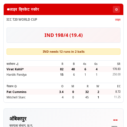
लाइव क्रिकेट स्कोर
⚙️
ICC T20 WORLD CUP
लाइव
IND 198/4 (19.4)
IND needs 12 runs in 2 balls
बल्लेबाज 🏏
R
B
4s
6s
SR
Virat Kohli
*
82
48
6
4
170.83
Hardik Pandya
15
6
1
1
250.00
गेंदबाज 🥎
O
M
R
W
EC
Pat Cummins
3.4
0
32
2
8.72
Mitchell Starc
4
0
45
1
11.25
--
अंबिकापुर
सरगुजा संभाग, छ.ग.
समय: