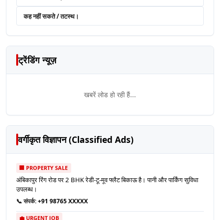
कह नहीं सकते / तटस्थ।
ट्रेंडिंग न्यूज़
खबरें लोड हो रही हैं...
वर्गीकृत विज्ञापन (Classified Ads)
🏢 PROPERTY SALE
अंबिकापुर रिंग रोड पर 2 BHK रेडी-टू-मूव फ्लैट बिकाऊ है। पानी और पार्किंग सुविधा
उपलब्ध।
📞 संपर्क:
+91 98765 XXXXX
💼 URGENT JOB