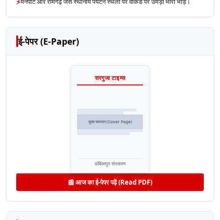
⚡
मैनपाट और रामगढ़ जैसे स्थानीय पर्यटन स्थलों पर वीकेंड पर उमड़ी भारी भीड़।
ई-पेपर (E-Paper)
सरगुजा टाइम्स
मुख्य समाचार (Cover Page)
अंबिकापुर संस्करण
📰 आज का ई-पेपर पढ़ें (Read PDF)