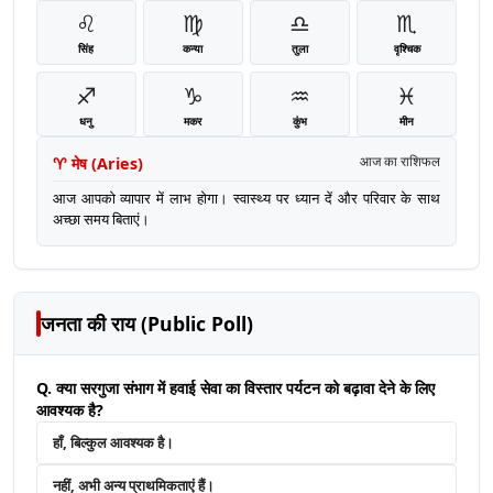
♌
♍
♎
♏
सिंह
कन्या
तुला
वृश्चिक
♐
♑
♒
♓
धनु
मकर
कुंभ
मीन
♈
मेष
(
Aries
)
आज का राशिफल
आज आपको व्यापार में लाभ होगा। स्वास्थ्य पर ध्यान दें और परिवार के साथ
अच्छा समय बिताएं।
जनता की राय (Public Poll)
Q. क्या सरगुजा संभाग में हवाई सेवा का विस्तार पर्यटन को बढ़ावा देने के लिए
आवश्यक है?
हाँ, बिल्कुल आवश्यक है।
नहीं, अभी अन्य प्राथमिकताएं हैं।