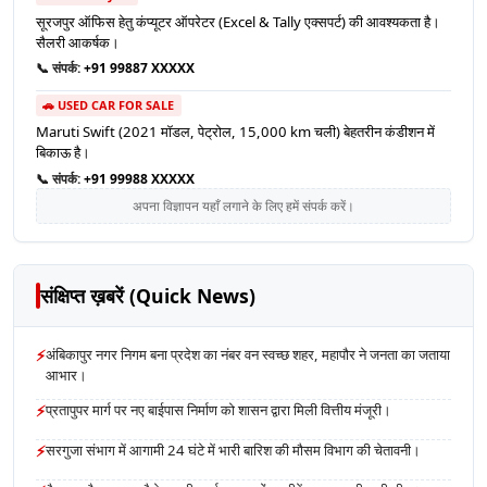
सूरजपुर ऑफिस हेतु कंप्यूटर ऑपरेटर (Excel & Tally एक्सपर्ट) की आवश्यकता है।
सैलरी आकर्षक।
📞 संपर्क:
+91 99887 XXXXX
🚗 USED CAR FOR SALE
Maruti Swift (2021 मॉडल, पेट्रोल, 15,000 km चली) बेहतरीन कंडीशन में
बिकाऊ है।
📞 संपर्क:
+91 99988 XXXXX
अपना विज्ञापन यहाँ लगाने के लिए हमें संपर्क करें।
संक्षिप्त ख़बरें (Quick News)
⚡
अंबिकापुर नगर निगम बना प्रदेश का नंबर वन स्वच्छ शहर, महापौर ने जनता का जताया
आभार।
⚡
प्रतापुपर मार्ग पर नए बाईपास निर्माण को शासन द्वारा मिली वित्तीय मंजूरी।
⚡
सरगुजा संभाग में आगामी 24 घंटे में भारी बारिश की मौसम विभाग की चेतावनी।