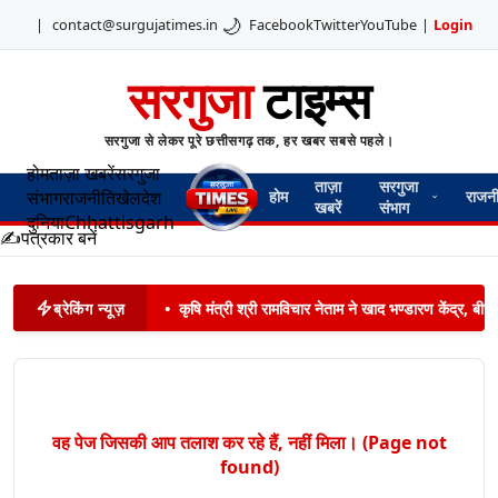
🌙
|
contact@surgujatimes.in
Facebook
Twitter
YouTube
|
Login
सरगुजा
टाइम्स
सरगुजा से लेकर पूरे छत्तीसगढ़ तक, हर खबर सबसे पहले।
होम
ताज़ा खबरें
सरगुजा
ताज़ा
सरगुजा
संभाग
राजनीति
खेल
देश
होम
राजन
खबरें
संभाग
दुनिया
Chhattisgarh
✍️
पत्रकार बनें
ब्रेकिंग न्यूज़
•
कृषि मंत्री श्री रामविचार नेताम ने खाद भण्डारण केंद्र,
वह पेज जिसकी आप तलाश कर रहे हैं, नहीं मिला। (Page not
found)