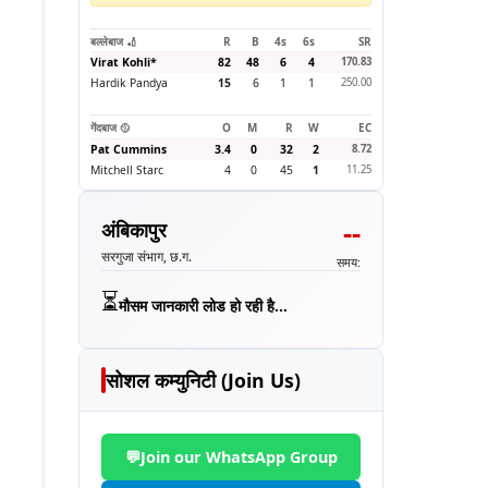
बल्लेबाज 🏏
R
B
4s
6s
SR
Virat Kohli
*
82
48
6
4
170.83
Hardik Pandya
15
6
1
1
250.00
गेंदबाज 🥎
O
M
R
W
EC
Pat Cummins
3.4
0
32
2
8.72
Mitchell Starc
4
0
45
1
11.25
--
अंबिकापुर
सरगुजा संभाग, छ.ग.
समय:
⏳
मौसम जानकारी लोड हो रही है...
सोशल कम्युनिटी (Join Us)
💬
Join our WhatsApp Group