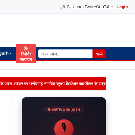
🌙
Facebook
Twitter
YouTube
|
Login
🎤
garh
रिपोर्टर
खोजें
सत्यापन
िमा के पावन अवसर पर छत्तीसगढ़ नागरिक सुरक्षा वेलफेयर फाउंडेशन के सदस्यों द्वारा जनपद पंचायत 
🔴 NETWORK JOIN
🎙️