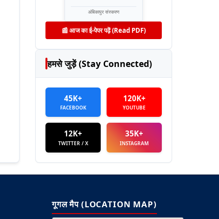
अंबिकापुर संस्करण
📰 आज का ई-पेपर पढ़ें (Read PDF)
हमसे जुड़ें (Stay Connected)
45K+
120K+
FACEBOOK
YOUTUBE
12K+
35K+
TWITTER / X
INSTAGRAM
गूगल मैप (LOCATION MAP)