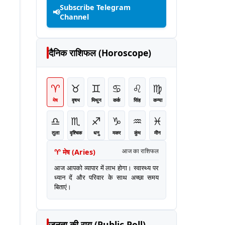
Subscribe Telegram
📢
Channel
दैनिक राशिफल (Horoscope)
♈
♉
♊
♋
♌
♍
मेष
वृषभ
मिथुन
कर्क
सिंह
कन्या
♎
♏
♐
♑
♒
♓
तुला
वृश्चिक
धनु
मकर
कुंभ
मीन
♈
मेष
(
Aries
)
आज का राशिफल
आज आपको व्यापार में लाभ होगा। स्वास्थ्य पर
ध्यान दें और परिवार के साथ अच्छा समय
बिताएं।
जनता की राय (Public Poll)