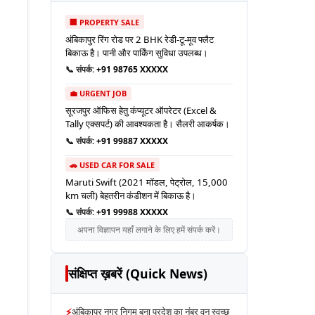
🏢 PROPERTY SALE
अंबिकापुर रिंग रोड पर 2 BHK रेडी-टू-मूव फ्लैट
बिकाऊ है। पानी और पार्किंग सुविधा उपलब्ध।
📞 संपर्क:
+91 98765 XXXXX
💼 URGENT JOB
सूरजपुर ऑफिस हेतु कंप्यूटर ऑपरेटर (Excel &
Tally एक्सपर्ट) की आवश्यकता है। सैलरी आकर्षक।
📞 संपर्क:
+91 99887 XXXXX
🚗 USED CAR FOR SALE
Maruti Swift (2021 मॉडल, पेट्रोल, 15,000
km चली) बेहतरीन कंडीशन में बिकाऊ है।
📞 संपर्क:
+91 99988 XXXXX
अपना विज्ञापन यहाँ लगाने के लिए हमें संपर्क करें।
संक्षिप्त ख़बरें (Quick News)
⚡
अंबिकापुर नगर निगम बना प्रदेश का नंबर वन स्वच्छ