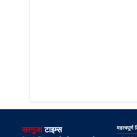
सरगुजा
टाइम्स
महत्वपूर्ण 