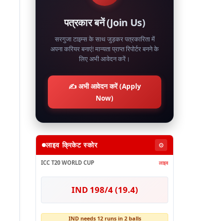
पत्रकार बनें (Join Us)
सरगुजा टाइम्स के साथ जुड़कर पत्रकारिता में
अपना करियर बनाएं! मान्यता प्राप्त रिपोर्टर बनने के
लिए अभी आवेदन करें।
✍️ अभी आवेदन करें (Apply
Now)
लाइव क्रिकेट स्कोर
⚙️
ICC T20 WORLD CUP
लाइव
IND 198/4 (19.4)
IND needs 12 runs in 2 balls