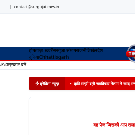
|
contact@surgujatimes.in
होम
ताज़ा खबरें
सरगुजा संभाग
राजनीति
खेल
देश
दुनिया
Chhattisgarh
✍️
पत्रकार बनें
ब्रेकिंग न्यूज़
•
कृषि मंत्री श्री रामविचार नेताम ने खाद
वह पेज जिसकी आप तलाश