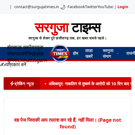
🌙
|
contact@surgujatimes.in
Facebook
Twitter
YouTube
|
Login
सरगुजा
टाइम्स
सरगुजा से लेकर पूरे छत्तीसगढ़ तक, हर खबर सबसे पहले।
होम
ताज़ा खबरें
सरगुजा
ताज़ा
सरगुजा
संभाग
राजनीति
खेल
देश
होम
राजन
खबरें
संभाग
दुनिया
Chhattisgarh
✍️
पत्रकार बनें
ब्रेकिंग न्यूज़
•
अंबिकापुर: नाबालिग से दुष्कर्म के आरोपी को 10 दिन बाद पट
वह पेज जिसकी आप तलाश कर रहे हैं, नहीं मिला। (Page not
found)