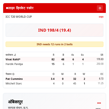
लाइव क्रिकेट स्कोर
⚙️
ICC T20 WORLD CUP
लाइव
IND 198/4 (19.4)
IND needs 12 runs in 2 balls
बल्लेबाज 🏏
R
B
4s
6s
SR
Virat Kohli
*
82
48
6
4
170.83
Hardik Pandya
15
6
1
1
250.00
गेंदबाज 🥎
O
M
R
W
EC
Pat Cummins
3.4
0
32
2
8.72
Mitchell Starc
4
0
45
1
11.25
--
अंबिकापुर
सरगुजा संभाग, छ.ग.
समय: