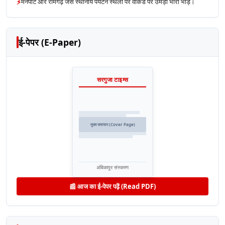
⚡
मैनपाट और रामगढ़ जैसे स्थानीय पर्यटन स्थलों पर वीकेंड पर उमड़ी भारी भीड़।
ई-पेपर (E-Paper)
सरगुजा टाइम्स
मुख्य समाचार (Cover Page)
अंबिकापुर संस्करण
📰 आज का ई-पेपर पढ़ें (Read PDF)