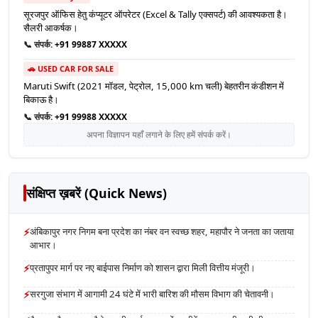
सूरजपुर ऑफिस हेतु कंप्यूटर ऑपरेटर (Excel & Tally एक्सपर्ट) की आवश्यकता है।
सैलरी आकर्षक।
📞 संपर्क:
+91 99887 XXXXX
🚗 USED CAR FOR SALE
Maruti Swift (2021 मॉडल, पेट्रोल, 15,000 km चली) बेहतरीन कंडीशन में
बिकाऊ है।
📞 संपर्क:
+91 99988 XXXXX
अपना विज्ञापन यहाँ लगाने के लिए हमें संपर्क करें।
संक्षिप्त ख़बरें (Quick News)
⚡
अंबिकापुर नगर निगम बना प्रदेश का नंबर वन स्वच्छ शहर, महापौर ने जनता का जताया
आभार।
⚡
प्रतापुपर मार्ग पर नए बाईपास निर्माण को शासन द्वारा मिली वित्तीय मंजूरी।
⚡
सरगुजा संभाग में आगामी 24 घंटे में भारी बारिश की मौसम विभाग की चेतावनी।