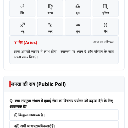
♌
♍
♎
♏
सिंह
कन्या
तुला
वृश्चिक
♐
♑
♒
♓
धनु
मकर
कुंभ
मीन
♈
मेष
(
Aries
)
आज का राशिफल
आज आपको व्यापार में लाभ होगा। स्वास्थ्य पर ध्यान दें और परिवार के साथ
अच्छा समय बिताएं।
जनता की राय (Public Poll)
Q. क्या सरगुजा संभाग में हवाई सेवा का विस्तार पर्यटन को बढ़ावा देने के लिए
आवश्यक है?
हाँ, बिल्कुल आवश्यक है।
नहीं, अभी अन्य प्राथमिकताएं हैं।