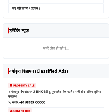
कह नहीं सकते / तटस्थ।
ट्रेंडिंग न्यूज़
खबरें लोड हो रही हैं...
वर्गीकृत विज्ञापन (Classified Ads)
🏢 PROPERTY SALE
अंबिकापुर रिंग रोड पर 2 BHK रेडी-टू-मूव फ्लैट बिकाऊ है। पानी और पार्किंग सुविधा
उपलब्ध।
📞 संपर्क:
+91 98765 XXXXX
💼 URGENT JOB