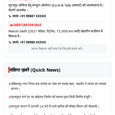
सूरजपुर ऑफिस हेतु कंप्यूटर ऑपरेटर (Excel & Tally एक्सपर्ट) की आवश्यकता है।
सैलरी आकर्षक।
📞 संपर्क:
+91 99887 XXXXX
🚗 USED CAR FOR SALE
Maruti Swift (2021 मॉडल, पेट्रोल, 15,000 km चली) बेहतरीन कंडीशन में
बिकाऊ है।
📞 संपर्क:
+91 99988 XXXXX
अपना विज्ञापन यहाँ लगाने के लिए हमें संपर्क करें।
संक्षिप्त ख़बरें (Quick News)
⚡
अंबिकापुर नगर निगम बना प्रदेश का नंबर वन स्वच्छ शहर, महापौर ने जनता का जताया
आभार।
⚡
प्रतापुपर मार्ग पर नए बाईपास निर्माण को शासन द्वारा मिली वित्तीय मंजूरी।
⚡
सरगुजा संभाग में आगामी 24 घंटे में भारी बारिश की मौसम विभाग की चेतावनी।