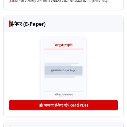
⚡
मैनपाट और रामगढ़ जैसे स्थानीय पर्यटन स्थलों पर वीकेंड पर उमड़ी भारी भीड़।
ई-पेपर (E-Paper)
सरगुजा टाइम्स
मुख्य समाचार (Cover Page)
अंबिकापुर संस्करण
📰 आज का ई-पेपर पढ़ें (Read PDF)