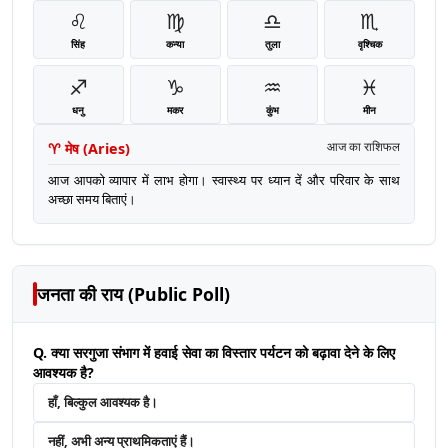
♌
♍
♎
♏
सिंह
कन्या
तुला
वृश्चिक
♐
♑
♒
♓
धनु
मकर
कुंभ
मीन
♈
मेष
(
Aries
)
आज का राशिफल
आज आपको व्यापार में लाभ होगा। स्वास्थ्य पर ध्यान दें और परिवार के साथ
अच्छा समय बिताएं।
जनता की राय (Public Poll)
Q. क्या सरगुजा संभाग में हवाई सेवा का विस्तार पर्यटन को बढ़ावा देने के लिए
आवश्यक है?
हाँ, बिल्कुल आवश्यक है।
नहीं, अभी अन्य प्राथमिकताएं हैं।