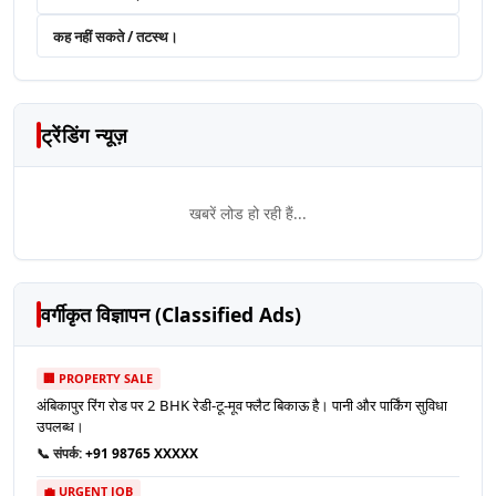
कह नहीं सकते / तटस्थ।
ट्रेंडिंग न्यूज़
खबरें लोड हो रही हैं...
वर्गीकृत विज्ञापन (Classified Ads)
🏢 PROPERTY SALE
अंबिकापुर रिंग रोड पर 2 BHK रेडी-टू-मूव फ्लैट बिकाऊ है। पानी और पार्किंग सुविधा
उपलब्ध।
📞 संपर्क:
+91 98765 XXXXX
💼 URGENT JOB