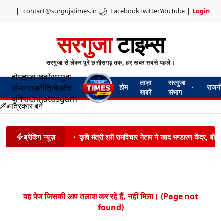
🌙
|
contact@surgujatimes.in
Facebook
Twitter
YouTube
|
Login
सरगुजा
टाइम्स
सरगुजा से लेकर पूरे छत्तीसगढ़ तक, हर खबर सबसे पहले।
होम
ताज़ा खबरें
सरगुजा
ताज़ा
सरगुजा
संभाग
राजनीति
खेल
देश
होम
राजन
खबरें
संभाग
दुनिया
Chhattisgarh
✍️
पत्रकार बनें
ब्रेकिंग न्यूज़
•
कृषि मंत्री श्री रामविचार नेताम ने खाद भण्डारण केंद्र,
वह पेज जिसकी आप तलाश कर रहे हैं, नहीं मिला। (Page not
found)