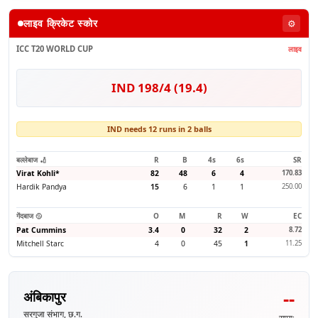
लाइव क्रिकेट स्कोर
⚙️
ICC T20 WORLD CUP
लाइव
IND 198/4 (19.4)
IND needs 12 runs in 2 balls
बल्लेबाज 🏏
R
B
4s
6s
SR
Virat Kohli
*
82
48
6
4
170.83
Hardik Pandya
15
6
1
1
250.00
गेंदबाज 🥎
O
M
R
W
EC
Pat Cummins
3.4
0
32
2
8.72
Mitchell Starc
4
0
45
1
11.25
--
अंबिकापुर
सरगुजा संभाग, छ.ग.
समय: