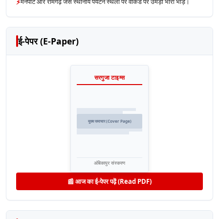
⚡
मैनपाट और रामगढ़ जैसे स्थानीय पर्यटन स्थलों पर वीकेंड पर उमड़ी भारी भीड़।
ई-पेपर (E-Paper)
सरगुजा टाइम्स
मुख्य समाचार (Cover Page)
अंबिकापुर संस्करण
📰 आज का ई-पेपर पढ़ें (Read PDF)