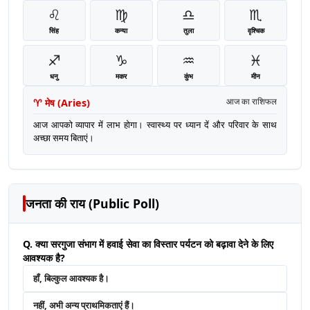
♌
♍
♎
♏
सिंह
कन्या
तुला
वृश्चिक
♐
♑
♒
♓
धनु
मकर
कुंभ
मीन
♈
मेष
(
Aries
)
आज का राशिफल
आज आपको व्यापार में लाभ होगा। स्वास्थ्य पर ध्यान दें और परिवार के साथ
अच्छा समय बिताएं।
जनता की राय (Public Poll)
Q. क्या सरगुजा संभाग में हवाई सेवा का विस्तार पर्यटन को बढ़ावा देने के लिए
आवश्यक है?
हाँ, बिल्कुल आवश्यक है।
नहीं, अभी अन्य प्राथमिकताएं हैं।