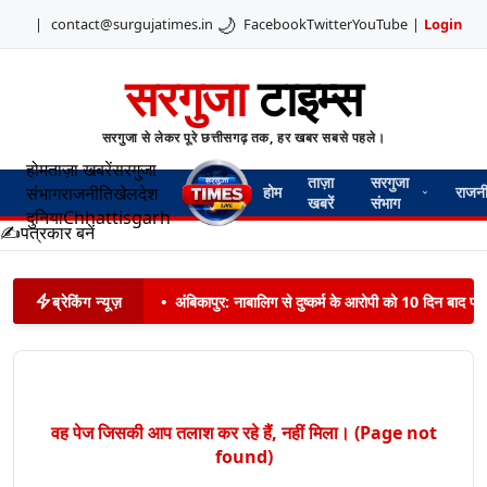
🌙
|
contact@surgujatimes.in
Facebook
Twitter
YouTube
|
Login
सरगुजा
टाइम्स
सरगुजा से लेकर पूरे छत्तीसगढ़ तक, हर खबर सबसे पहले।
होम
ताज़ा खबरें
सरगुजा
ताज़ा
सरगुजा
संभाग
राजनीति
खेल
देश
होम
राजन
खबरें
संभाग
दुनिया
Chhattisgarh
✍️
पत्रकार बनें
ब्रेकिंग न्यूज़
•
अंबिकापुर: नाबालिग से दुष्कर्म के आरोपी को 10 दिन बाद पट
वह पेज जिसकी आप तलाश कर रहे हैं, नहीं मिला। (Page not
found)