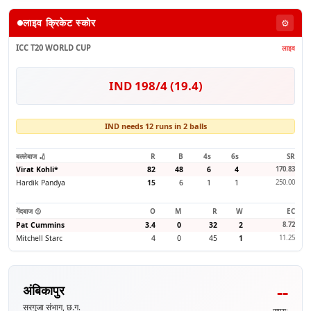
लाइव क्रिकेट स्कोर
⚙️
ICC T20 WORLD CUP
लाइव
IND 198/4 (19.4)
IND needs 12 runs in 2 balls
बल्लेबाज 🏏
R
B
4s
6s
SR
Virat Kohli
*
82
48
6
4
170.83
Hardik Pandya
15
6
1
1
250.00
गेंदबाज 🥎
O
M
R
W
EC
Pat Cummins
3.4
0
32
2
8.72
Mitchell Starc
4
0
45
1
11.25
--
अंबिकापुर
सरगुजा संभाग, छ.ग.
समय: