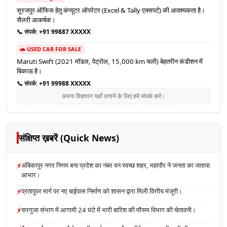
सूरजपुर ऑफिस हेतु कंप्यूटर ऑपरेटर (Excel & Tally एक्सपर्ट) की आवश्यकता है।
सैलरी आकर्षक।
📞 संपर्क:
+91 99887 XXXXX
🚗 USED CAR FOR SALE
Maruti Swift (2021 मॉडल, पेट्रोल, 15,000 km चली) बेहतरीन कंडीशन में
बिकाऊ है।
📞 संपर्क:
+91 99988 XXXXX
अपना विज्ञापन यहाँ लगाने के लिए हमें संपर्क करें।
संक्षिप्त ख़बरें (Quick News)
⚡
अंबिकापुर नगर निगम बना प्रदेश का नंबर वन स्वच्छ शहर, महापौर ने जनता का जताया
आभार।
⚡
प्रतापुपर मार्ग पर नए बाईपास निर्माण को शासन द्वारा मिली वित्तीय मंजूरी।
⚡
सरगुजा संभाग में आगामी 24 घंटे में भारी बारिश की मौसम विभाग की चेतावनी।