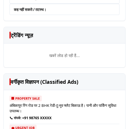
कह नहीं सकते / तटस्थ।
ट्रेंडिंग न्यूज़
खबरें लोड हो रही हैं...
वर्गीकृत विज्ञापन (Classified Ads)
🏢 PROPERTY SALE
अंबिकापुर रिंग रोड पर 2 BHK रेडी-टू-मूव फ्लैट बिकाऊ है। पानी और पार्किंग सुविधा
उपलब्ध।
📞 संपर्क:
+91 98765 XXXXX
💼 URGENT JOB