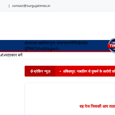
|
contact@surgujatimes.in
होम
ताज़ा खबरें
सरगुजा संभाग
राजनीति
खेल
देश
दुनिया
Chhattisgarh
✍️
पत्रकार बनें
ब्रेकिंग न्यूज़
•
अंबिकापुर: नाबालिग से दुष्कर्म के आरोपी 
वह पेज जिसकी आप तलाश