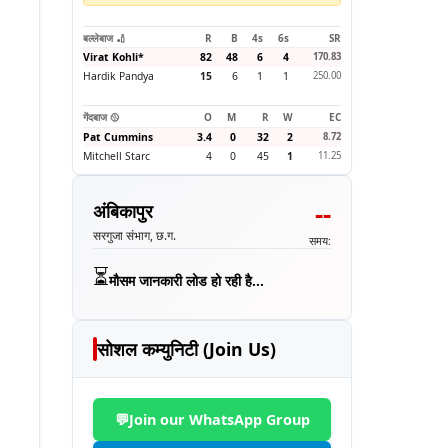
बल्लेबाज 🏏
R
B
4s
6s
SR
Virat Kohli
*
82
48
6
4
170.83
Hardik Pandya
15
6
1
1
250.00
गेंदबाज 🥎
O
M
R
W
EC
Pat Cummins
3.4
0
32
2
8.72
Mitchell Starc
4
0
45
1
11.25
--
अंबिकापुर
सरगुजा संभाग, छ.ग.
समय:
⏳
मौसम जानकारी लोड हो रही है...
सोशल कम्युनिटी (Join Us)
💬
Join our WhatsApp Group