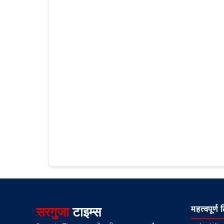
सरगुजा
टाइम्स
महत्वपूर्ण 