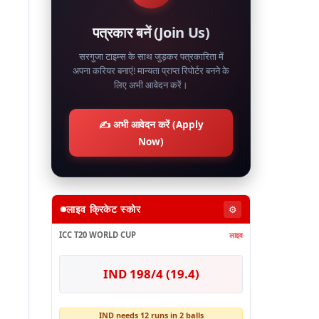
पत्रकार बनें (Join Us)
सरगुजा टाइम्स के साथ जुड़कर पत्रकारिता में
अपना करियर बनाएं! मान्यता प्राप्त रिपोर्टर बनने के
लिए अभी आवेदन करें।
✍️ अभी आवेदन करें (Apply
Now)
लाइव क्रिकेट स्कोर
⚙️
ICC T20 WORLD CUP
लाइव
IND 198/4 (19.4)
IND needs 12 runs in 2 balls