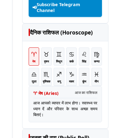
Subscribe Telegram
📢
Channel
दैनिक राशिफल (Horoscope)
♈
♉
♊
♋
♌
♍
मेष
वृषभ
मिथुन
कर्क
सिंह
कन्या
♎
♏
♐
♑
♒
♓
तुला
वृश्चिक
धनु
मकर
कुंभ
मीन
♈
मेष
(
Aries
)
आज का राशिफल
आज आपको व्यापार में लाभ होगा। स्वास्थ्य पर
ध्यान दें और परिवार के साथ अच्छा समय
बिताएं।
जनता की राय (Public Poll)