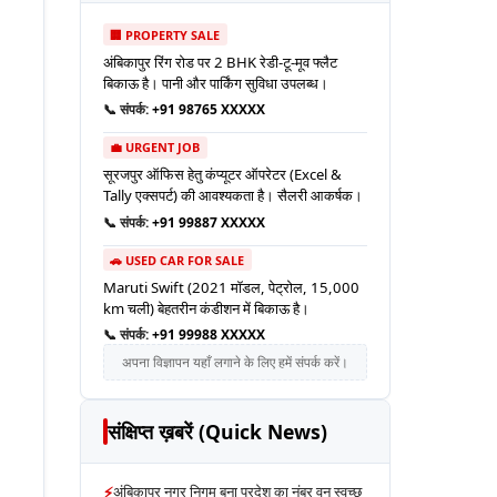
🏢 PROPERTY SALE
अंबिकापुर रिंग रोड पर 2 BHK रेडी-टू-मूव फ्लैट
बिकाऊ है। पानी और पार्किंग सुविधा उपलब्ध।
📞 संपर्क:
+91 98765 XXXXX
💼 URGENT JOB
सूरजपुर ऑफिस हेतु कंप्यूटर ऑपरेटर (Excel &
Tally एक्सपर्ट) की आवश्यकता है। सैलरी आकर्षक।
📞 संपर्क:
+91 99887 XXXXX
🚗 USED CAR FOR SALE
Maruti Swift (2021 मॉडल, पेट्रोल, 15,000
km चली) बेहतरीन कंडीशन में बिकाऊ है।
📞 संपर्क:
+91 99988 XXXXX
अपना विज्ञापन यहाँ लगाने के लिए हमें संपर्क करें।
संक्षिप्त ख़बरें (Quick News)
⚡
अंबिकापुर नगर निगम बना प्रदेश का नंबर वन स्वच्छ