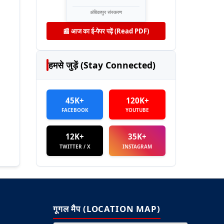
अंबिकापुर संस्करण
📰 आज का ई-पेपर पढ़ें (Read PDF)
हमसे जुड़ें (Stay Connected)
45K+
120K+
FACEBOOK
YOUTUBE
12K+
35K+
TWITTER / X
INSTAGRAM
गूगल मैप (LOCATION MAP)