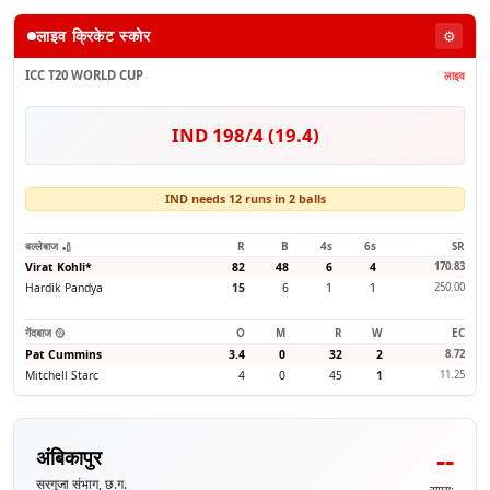
लाइव क्रिकेट स्कोर
⚙️
ICC T20 WORLD CUP
लाइव
IND 198/4 (19.4)
IND needs 12 runs in 2 balls
बल्लेबाज 🏏
R
B
4s
6s
SR
Virat Kohli
*
82
48
6
4
170.83
Hardik Pandya
15
6
1
1
250.00
गेंदबाज 🥎
O
M
R
W
EC
Pat Cummins
3.4
0
32
2
8.72
Mitchell Starc
4
0
45
1
11.25
--
अंबिकापुर
सरगुजा संभाग, छ.ग.
समय: