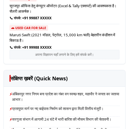
सूरजपुर ऑफिस हेतु कंप्यूटर ऑपरेटर (Excel & Tally एक्सपर्ट) की आवश्यकता है।
सैलरी आकर्षक।
📞 संपर्क:
+91 99887 XXXXX
🚗 USED CAR FOR SALE
Maruti Swift (2021 मॉडल, पेट्रोल, 15,000 km चली) बेहतरीन कंडीशन में
बिकाऊ है।
📞 संपर्क:
+91 99988 XXXXX
अपना विज्ञापन यहाँ लगाने के लिए हमें संपर्क करें।
संक्षिप्त ख़बरें (Quick News)
⚡
अंबिकापुर नगर निगम बना प्रदेश का नंबर वन स्वच्छ शहर, महापौर ने जनता का जताया
आभार।
⚡
प्रतापुपर मार्ग पर नए बाईपास निर्माण को शासन द्वारा मिली वित्तीय मंजूरी।
⚡
सरगुजा संभाग में आगामी 24 घंटे में भारी बारिश की मौसम विभाग की चेतावनी।