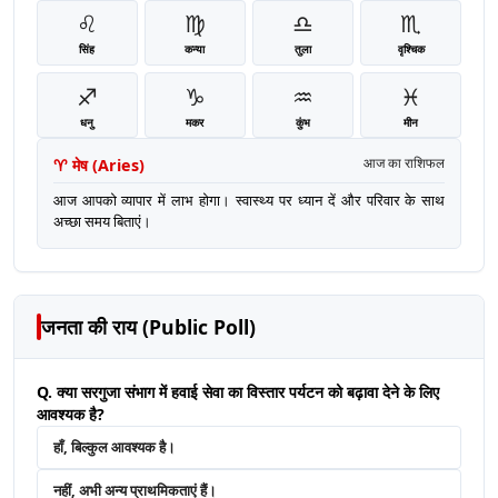
♌
♍
♎
♏
सिंह
कन्या
तुला
वृश्चिक
♐
♑
♒
♓
धनु
मकर
कुंभ
मीन
♈
मेष
(
Aries
)
आज का राशिफल
आज आपको व्यापार में लाभ होगा। स्वास्थ्य पर ध्यान दें और परिवार के साथ
अच्छा समय बिताएं।
जनता की राय (Public Poll)
Q. क्या सरगुजा संभाग में हवाई सेवा का विस्तार पर्यटन को बढ़ावा देने के लिए
आवश्यक है?
हाँ, बिल्कुल आवश्यक है।
नहीं, अभी अन्य प्राथमिकताएं हैं।