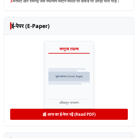
⚡
मैनपाट और रामगढ़ जैसे स्थानीय पर्यटन स्थलों पर वीकेंड पर उमड़ी भारी भीड़।
ई-पेपर (E-Paper)
सरगुजा टाइम्स
मुख्य समाचार (Cover Page)
अंबिकापुर संस्करण
📰 आज का ई-पेपर पढ़ें (Read PDF)