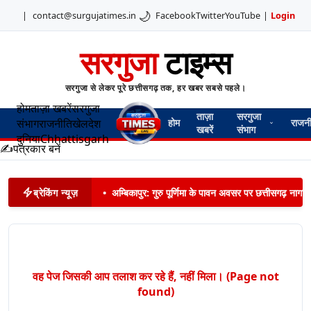
🌙
|
contact@surgujatimes.in
Facebook
Twitter
YouTube
|
Login
सरगुजा
टाइम्स
सरगुजा से लेकर पूरे छत्तीसगढ़ तक, हर खबर सबसे पहले।
होम
ताज़ा खबरें
सरगुजा
ताज़ा
सरगुजा
संभाग
राजनीति
खेल
देश
होम
राजन
खबरें
संभाग
दुनिया
Chhattisgarh
✍️
पत्रकार बनें
ब्रेकिंग न्यूज़
•
अम्बिकापुर: गुरु पूर्णिमा के पावन अवसर पर छत्तीसगढ़ नागरिक
वह पेज जिसकी आप तलाश कर रहे हैं, नहीं मिला। (Page not
found)