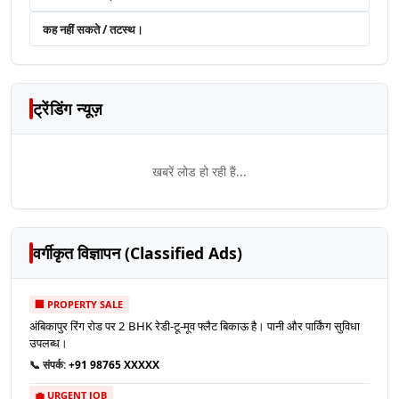
कह नहीं सकते / तटस्थ।
ट्रेंडिंग न्यूज़
खबरें लोड हो रही हैं...
वर्गीकृत विज्ञापन (Classified Ads)
🏢 PROPERTY SALE
अंबिकापुर रिंग रोड पर 2 BHK रेडी-टू-मूव फ्लैट बिकाऊ है। पानी और पार्किंग सुविधा
उपलब्ध।
📞 संपर्क:
+91 98765 XXXXX
💼 URGENT JOB