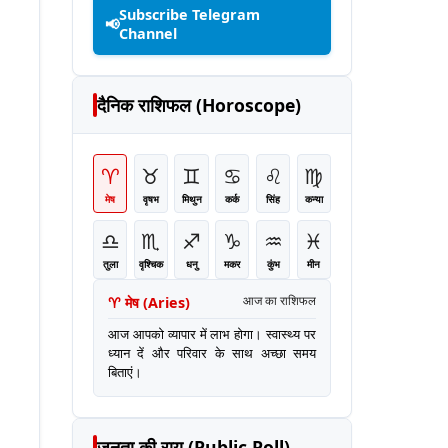
Subscribe Telegram
📢
Channel
दैनिक राशिफल (Horoscope)
♈
♉
♊
♋
♌
♍
मेष
वृषभ
मिथुन
कर्क
सिंह
कन्या
♎
♏
♐
♑
♒
♓
तुला
वृश्चिक
धनु
मकर
कुंभ
मीन
♈
मेष
(
Aries
)
आज का राशिफल
आज आपको व्यापार में लाभ होगा। स्वास्थ्य पर
ध्यान दें और परिवार के साथ अच्छा समय
बिताएं।
जनता की राय (Public Poll)