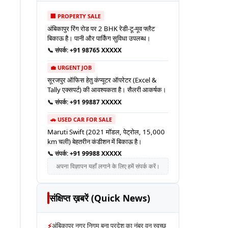
🏢 PROPERTY SALE
अंबिकापुर रिंग रोड पर 2 BHK रेडी-टू-मूव फ्लैट
बिकाऊ है। पानी और पार्किंग सुविधा उपलब्ध।
📞 संपर्क:
+91 98765 XXXXX
💼 URGENT JOB
सूरजपुर ऑफिस हेतु कंप्यूटर ऑपरेटर (Excel &
Tally एक्सपर्ट) की आवश्यकता है। सैलरी आकर्षक।
📞 संपर्क:
+91 99887 XXXXX
🚗 USED CAR FOR SALE
Maruti Swift (2021 मॉडल, पेट्रोल, 15,000
km चली) बेहतरीन कंडीशन में बिकाऊ है।
📞 संपर्क:
+91 99988 XXXXX
अपना विज्ञापन यहाँ लगाने के लिए हमें संपर्क करें।
संक्षिप्त ख़बरें (Quick News)
⚡
अंबिकापुर नगर निगम बना प्रदेश का नंबर वन स्वच्छ