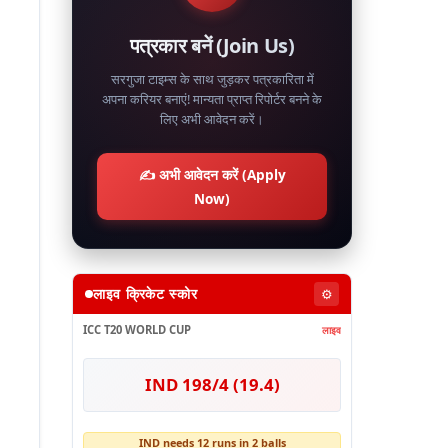
पत्रकार बनें (Join Us)
सरगुजा टाइम्स के साथ जुड़कर पत्रकारिता में
अपना करियर बनाएं! मान्यता प्राप्त रिपोर्टर बनने के
लिए अभी आवेदन करें।
✍️ अभी आवेदन करें (Apply
Now)
लाइव क्रिकेट स्कोर
⚙️
ICC T20 WORLD CUP
लाइव
IND 198/4 (19.4)
IND needs 12 runs in 2 balls