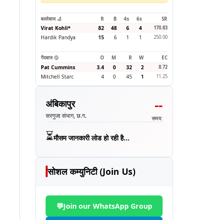
बल्लेबाज 🏏
R
B
4s
6s
SR
Virat Kohli
*
82
48
6
4
170.83
Hardik Pandya
15
6
1
1
250.00
गेंदबाज 🥎
O
M
R
W
EC
Pat Cummins
3.4
0
32
2
8.72
Mitchell Starc
4
0
45
1
11.25
--
अंबिकापुर
सरगुजा संभाग, छ.ग.
समय:
⏳
मौसम जानकारी लोड हो रही है...
सोशल कम्युनिटी (Join Us)
💬
Join our WhatsApp Group