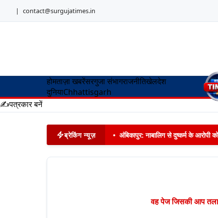
|
contact@surgujatimes.in
होम
ताज़ा खबरें
सरगुजा संभाग
राजनीति
खेल
देश
दुनिया
Chhattisgarh
✍️
पत्रकार बनें
ब्रेकिंग न्यूज़
•
अंबिकापुर: नाबालिग से दुष्कर्म के आरोपी 
वह पेज जिसकी आप तलाश