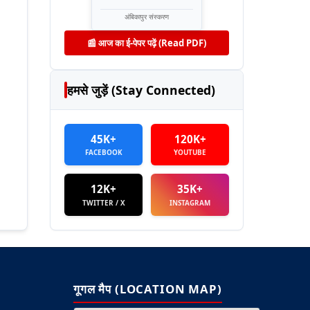
अंबिकापुर संस्करण
📰 आज का ई-पेपर पढ़ें (Read PDF)
हमसे जुड़ें (Stay Connected)
45K+
120K+
FACEBOOK
YOUTUBE
12K+
35K+
TWITTER / X
INSTAGRAM
गूगल मैप (LOCATION MAP)