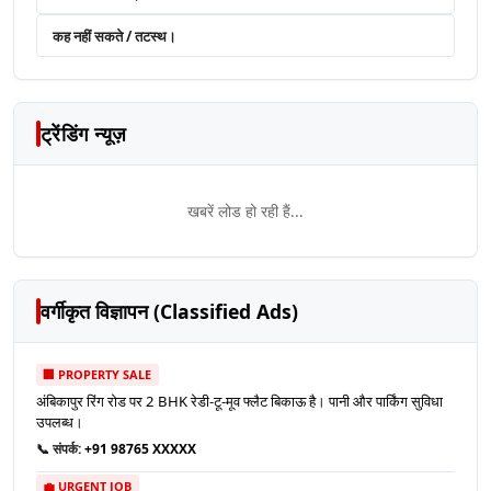
कह नहीं सकते / तटस्थ।
ट्रेंडिंग न्यूज़
खबरें लोड हो रही हैं...
वर्गीकृत विज्ञापन (Classified Ads)
🏢 PROPERTY SALE
अंबिकापुर रिंग रोड पर 2 BHK रेडी-टू-मूव फ्लैट बिकाऊ है। पानी और पार्किंग सुविधा
उपलब्ध।
📞 संपर्क:
+91 98765 XXXXX
💼 URGENT JOB