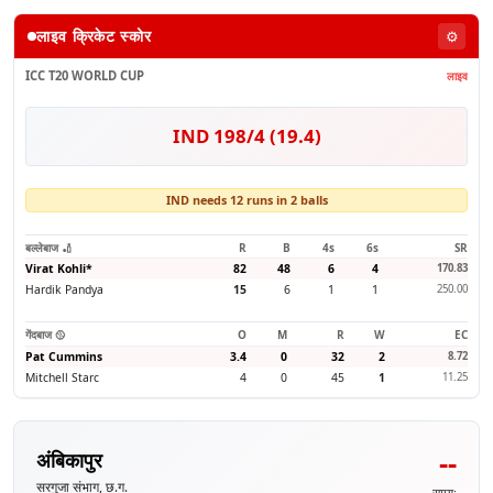
लाइव क्रिकेट स्कोर
⚙️
ICC T20 WORLD CUP
लाइव
IND 198/4 (19.4)
IND needs 12 runs in 2 balls
बल्लेबाज 🏏
R
B
4s
6s
SR
Virat Kohli
*
82
48
6
4
170.83
Hardik Pandya
15
6
1
1
250.00
गेंदबाज 🥎
O
M
R
W
EC
Pat Cummins
3.4
0
32
2
8.72
Mitchell Starc
4
0
45
1
11.25
--
अंबिकापुर
सरगुजा संभाग, छ.ग.
समय: