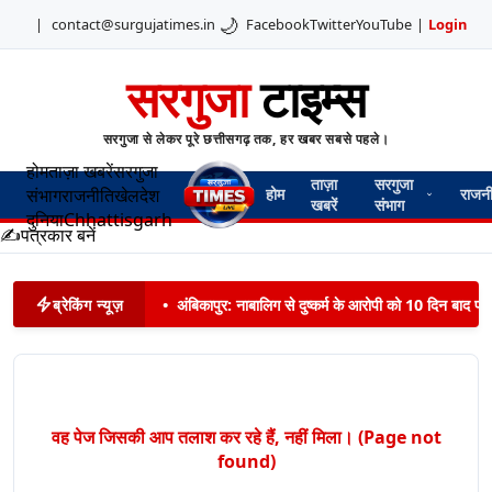
🌙
|
contact@surgujatimes.in
Facebook
Twitter
YouTube
|
Login
सरगुजा
टाइम्स
सरगुजा से लेकर पूरे छत्तीसगढ़ तक, हर खबर सबसे पहले।
होम
ताज़ा खबरें
सरगुजा
ताज़ा
सरगुजा
संभाग
राजनीति
खेल
देश
होम
राजन
खबरें
संभाग
दुनिया
Chhattisgarh
✍️
पत्रकार बनें
ब्रेकिंग न्यूज़
•
अंबिकापुर: नाबालिग से दुष्कर्म के आरोपी को 10 दिन बाद पट
वह पेज जिसकी आप तलाश कर रहे हैं, नहीं मिला। (Page not
found)