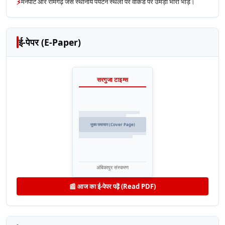
⚡
मैनपाट और रामगढ़ जैसे स्थानीय पर्यटन स्थलों पर वीकेंड पर उमड़ी भारी भीड़।
ई-पेपर (E-Paper)
सरगुजा टाइम्स
मुख्य समाचार (Cover Page)
अंबिकापुर संस्करण
📰 आज का ई-पेपर पढ़ें (Read PDF)