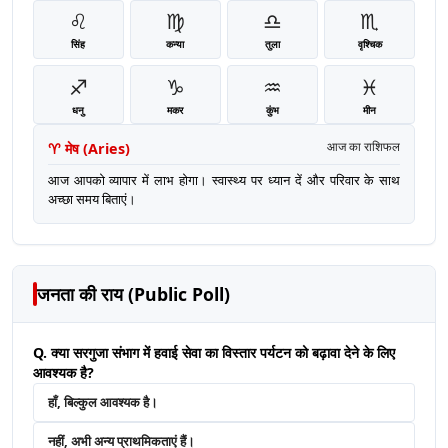
♌
♍
♎
♏
सिंह
कन्या
तुला
वृश्चिक
♐
♑
♒
♓
धनु
मकर
कुंभ
मीन
♈
मेष
(
Aries
)
आज का राशिफल
आज आपको व्यापार में लाभ होगा। स्वास्थ्य पर ध्यान दें और परिवार के साथ
अच्छा समय बिताएं।
जनता की राय (Public Poll)
Q. क्या सरगुजा संभाग में हवाई सेवा का विस्तार पर्यटन को बढ़ावा देने के लिए
आवश्यक है?
हाँ, बिल्कुल आवश्यक है।
नहीं, अभी अन्य प्राथमिकताएं हैं।