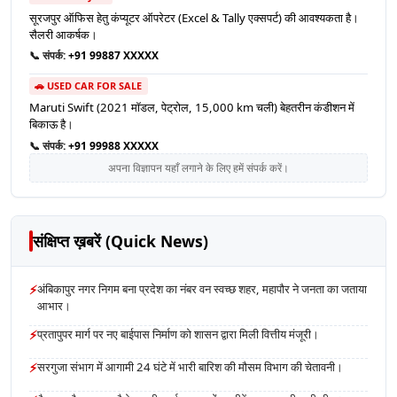
सूरजपुर ऑफिस हेतु कंप्यूटर ऑपरेटर (Excel & Tally एक्सपर्ट) की आवश्यकता है।
सैलरी आकर्षक।
📞 संपर्क:
+91 99887 XXXXX
🚗 USED CAR FOR SALE
Maruti Swift (2021 मॉडल, पेट्रोल, 15,000 km चली) बेहतरीन कंडीशन में
बिकाऊ है।
📞 संपर्क:
+91 99988 XXXXX
अपना विज्ञापन यहाँ लगाने के लिए हमें संपर्क करें।
संक्षिप्त ख़बरें (Quick News)
⚡
अंबिकापुर नगर निगम बना प्रदेश का नंबर वन स्वच्छ शहर, महापौर ने जनता का जताया
आभार।
⚡
प्रतापुपर मार्ग पर नए बाईपास निर्माण को शासन द्वारा मिली वित्तीय मंजूरी।
⚡
सरगुजा संभाग में आगामी 24 घंटे में भारी बारिश की मौसम विभाग की चेतावनी।