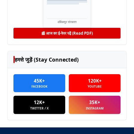
अंबिकापुर संस्करण
📰 आज का ई-पेपर पढ़ें (Read PDF)
हमसे जुड़ें (Stay Connected)
45K+
120K+
FACEBOOK
YOUTUBE
12K+
35K+
TWITTER / X
INSTAGRAM