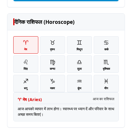
दैनिक राशिफल (Horoscope)
♈
♉
♊
♋
मेष
वृषभ
मिथुन
कर्क
♌
♍
♎
♏
सिंह
कन्या
तुला
वृश्चिक
♐
♑
♒
♓
धनु
मकर
कुंभ
मीन
♈
मेष
(
Aries
)
आज का राशिफल
आज आपको व्यापार में लाभ होगा। स्वास्थ्य पर ध्यान दें और परिवार के साथ
अच्छा समय बिताएं।