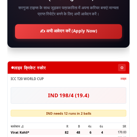
सरगुजा टाइम्स के साथ जुड़कर पत्रकारिता में अपना करियर बनाएं! मान्यता
प्राप्त रिपोर्टर बनने के लिए अभी आवेदन करें।
✍️ अभी आवेदन करें (Apply Now)
लाइव क्रिकेट स्कोर
⚙️
ICC T20 WORLD CUP
लाइव
IND 198/4 (19.4)
IND needs 12 runs in 2 balls
बल्लेबाज 🏏
R
B
4s
6s
SR
Virat Kohli
*
82
48
6
4
170.83