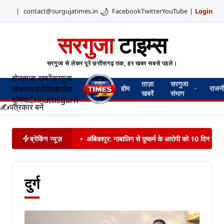
🌙
|
contact@surgujatimes.in
Facebook
Twitter
YouTube
|
Login
सरगुजा
टाइम्स
सरगुजा से लेकर पूरे छत्तीसगढ़ तक, हर खबर सबसे पहले।
होम
ताज़ा खबरें
सरगुजा
ताज़ा
सरगुजा
संभाग
राजनीति
खेल
देश
होम
राजन
खबरें
संभाग
दुनिया
Chhattisgarh
✍️
पत्रकार बनें
ब्रेकिंग न्यूज़
•
अंबिकापुर: नाबालिग से दुष्कर्म के आरोपी को 10 दिन बाद 
दुर्ग