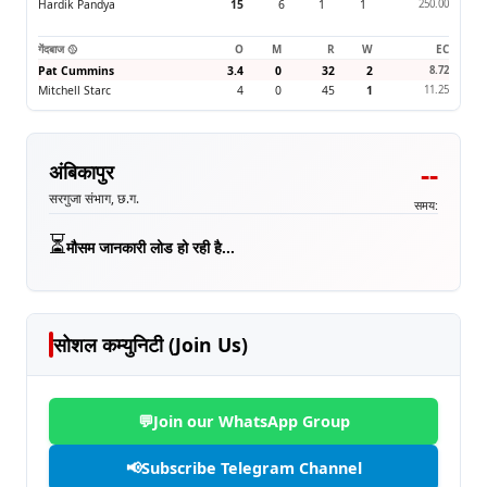
Hardik Pandya
15
6
1
1
250.00
गेंदबाज 🥎
O
M
R
W
EC
Pat Cummins
3.4
0
32
2
8.72
Mitchell Starc
4
0
45
1
11.25
--
अंबिकापुर
सरगुजा संभाग, छ.ग.
समय:
⏳
मौसम जानकारी लोड हो रही है...
सोशल कम्युनिटी (Join Us)
💬
Join our WhatsApp Group
📢
Subscribe Telegram Channel