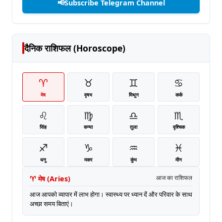
📢
Subscribe Telegram Channel
दैनिक राशिफल (Horoscope)
♈
♉
♊
♋
मेष
वृषभ
मिथुन
कर्क
♌
♍
♎
♏
सिंह
कन्या
तुला
वृश्चिक
♐
♑
♒
♓
धनु
मकर
कुंभ
मीन
♈
मेष
(
Aries
)
आज का राशिफल
आज आपको व्यापार में लाभ होगा। स्वास्थ्य पर ध्यान दें और परिवार के साथ
अच्छा समय बिताएं।