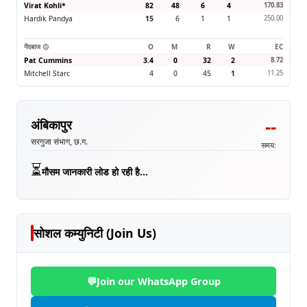
Virat Kohli
*
82
48
6
4
170.83
Hardik Pandya
15
6
1
1
250.00
गेंदबाज 🥎
O
M
R
W
EC
Pat Cummins
3.4
0
32
2
8.72
Mitchell Starc
4
0
45
1
11.25
--
अंबिकापुर
सरगुजा संभाग, छ.ग.
समय:
⏳
मौसम जानकारी लोड हो रही है...
सोशल कम्युनिटी (Join Us)
💬
Join our WhatsApp Group