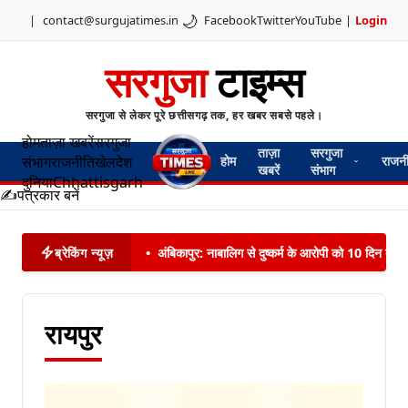
🌙
|
contact@surgujatimes.in
Facebook
Twitter
YouTube
|
Login
सरगुजा
टाइम्स
सरगुजा से लेकर पूरे छत्तीसगढ़ तक, हर खबर सबसे पहले।
होम
ताज़ा खबरें
सरगुजा
ताज़ा
सरगुजा
संभाग
राजनीति
खेल
देश
होम
राजन
खबरें
संभाग
दुनिया
Chhattisgarh
✍️
पत्रकार बनें
ब्रेकिंग न्यूज़
•
अंबिकापुर: नाबालिग से दुष्कर्म के आरोपी को 10 दिन बाद 
रायपुर