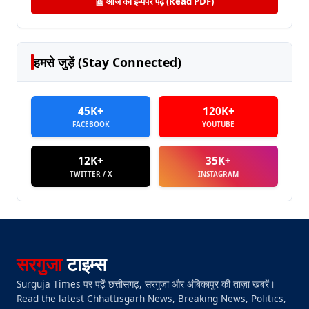
📰 आज का ई-पेपर पढ़ें (Read PDF)
हमसे जुड़ें (Stay Connected)
45K+
120K+
FACEBOOK
YOUTUBE
12K+
35K+
TWITTER / X
INSTAGRAM
सरगुजा
टाइम्स
Surguja Times पर पढ़ें छत्तीसगढ़, सरगुजा और अंबिकापुर की ताज़ा खबरें।
Read the latest Chhattisgarh News, Breaking News, Politics,