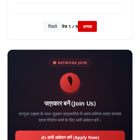
पिछले
पेज
1
/
9
अगला
🔴 NETWORK JOIN
🎙️
पत्रकार बनें (Join Us)
सरगुजा टाइम्स के साथ जुड़कर पत्रकारिता में अपना करियर बनाएं! मान्यता
प्राप्त रिपोर्टर बनने के लिए अभी आवेदन करें।
✍️ अभी आवेदन करें (Apply Now)