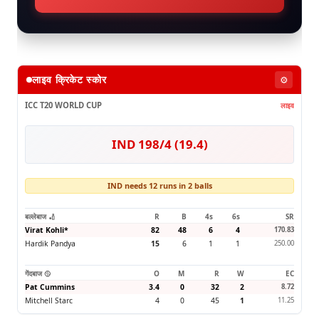
लाइव क्रिकेट स्कोर
⚙️
ICC T20 WORLD CUP
लाइव
IND 198/4 (19.4)
IND needs 12 runs in 2 balls
बल्लेबाज 🏏
R
B
4s
6s
SR
Virat Kohli
*
82
48
6
4
170.83
Hardik Pandya
15
6
1
1
250.00
गेंदबाज 🥎
O
M
R
W
EC
Pat Cummins
3.4
0
32
2
8.72
Mitchell Starc
4
0
45
1
11.25