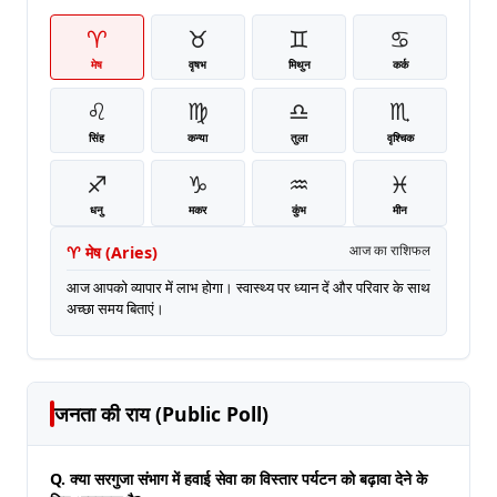
♈
♉
♊
♋
मेष
वृषभ
मिथुन
कर्क
♌
♍
♎
♏
सिंह
कन्या
तुला
वृश्चिक
♐
♑
♒
♓
धनु
मकर
कुंभ
मीन
♈
मेष
(
Aries
)
आज का राशिफल
आज आपको व्यापार में लाभ होगा। स्वास्थ्य पर ध्यान दें और परिवार के साथ
अच्छा समय बिताएं।
जनता की राय (Public Poll)
Q. क्या सरगुजा संभाग में हवाई सेवा का विस्तार पर्यटन को बढ़ावा देने के