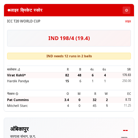
लाइव क्रिकेट स्कोर
⚙️
ICC T20 WORLD CUP
लाइव
IND 198/4 (19.4)
IND needs 12 runs in 2 balls
बल्लेबाज 🏏
R
B
4s
6s
SR
Virat Kohli
*
82
48
6
4
170.83
Hardik Pandya
15
6
1
1
250.00
गेंदबाज 🥎
O
M
R
W
EC
Pat Cummins
3.4
0
32
2
8.72
Mitchell Starc
4
0
45
1
11.25
--
अंबिकापुर
सरगुजा संभाग, छ.ग.
समय: