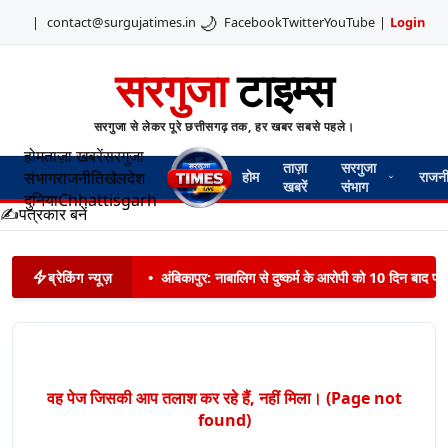
🌙
|
contact@surgujatimes.in
Facebook
Twitter
YouTube
|
Login
सरगुजा
टाइम्स
सरगुजा से लेकर पूरे छत्तीसगढ़ तक, हर खबर सबसे पहले।
होम
ताज़ा खबरें
सरगुजा
ताज़ा
सरगुजा
संभाग
राजनीति
खेल
देश
होम
राजन
खबरें
संभाग
दुनिया
Chhattisgarh
✍️
पत्रकार बनें
ब्रेकिंग न्यूज़
•
अंबिकापुर: नाबालिग से दुष्कर्म के आरोपी को 10 दिन बाद पट
वह पेज जिसकी आप तलाश कर रहे हैं, नहीं मिला। (Page not
found)