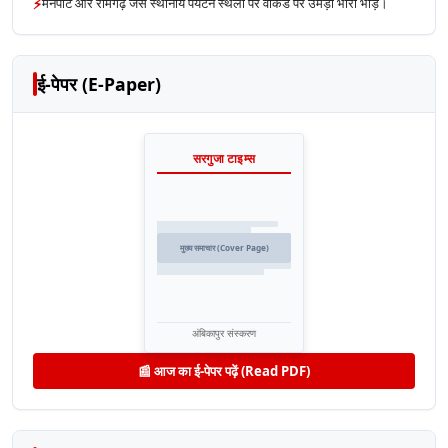
⚡
मैनपाट और रामगढ़ जैसे स्थानीय पर्यटन स्थलों पर वीकेंड पर उमड़ी भारी भीड़।
ई-पेपर (E-Paper)
सरगुजा टाइम्स
मुख्य समाचार (Cover Page)
अंबिकापुर संस्करण
📰 आज का ई-पेपर पढ़ें (Read PDF)