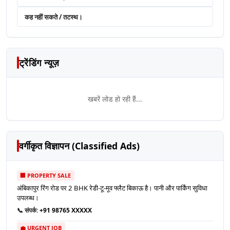
कह नहीं सकते / तटस्थ।
ट्रेंडिंग न्यूज़
खबरें लोड हो रही हैं...
वर्गीकृत विज्ञापन (Classified Ads)
🏢 PROPERTY SALE
अंबिकापुर रिंग रोड पर 2 BHK रेडी-टू-मूव फ्लैट बिकाऊ है। पानी और पार्किंग सुविधा
उपलब्ध।
📞 संपर्क:
+91 98765 XXXXX
💼 URGENT JOB