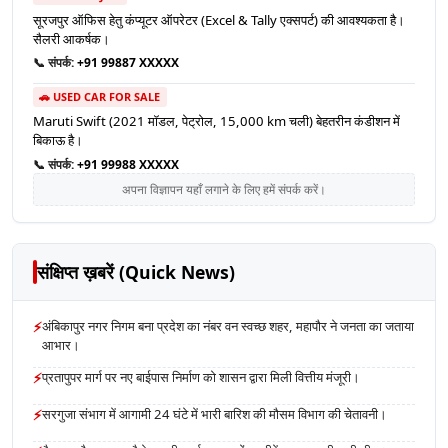
सूरजपुर ऑफिस हेतु कंप्यूटर ऑपरेटर (Excel & Tally एक्सपर्ट) की आवश्यकता है।
सैलरी आकर्षक।
📞 संपर्क:
+91 99887 XXXXX
🚗 USED CAR FOR SALE
Maruti Swift (2021 मॉडल, पेट्रोल, 15,000 km चली) बेहतरीन कंडीशन में
बिकाऊ है।
📞 संपर्क:
+91 99988 XXXXX
अपना विज्ञापन यहाँ लगाने के लिए हमें संपर्क करें।
संक्षिप्त ख़बरें (Quick News)
⚡
अंबिकापुर नगर निगम बना प्रदेश का नंबर वन स्वच्छ शहर, महापौर ने जनता का जताया
आभार।
⚡
प्रतापुपर मार्ग पर नए बाईपास निर्माण को शासन द्वारा मिली वित्तीय मंजूरी।
⚡
सरगुजा संभाग में आगामी 24 घंटे में भारी बारिश की मौसम विभाग की चेतावनी।