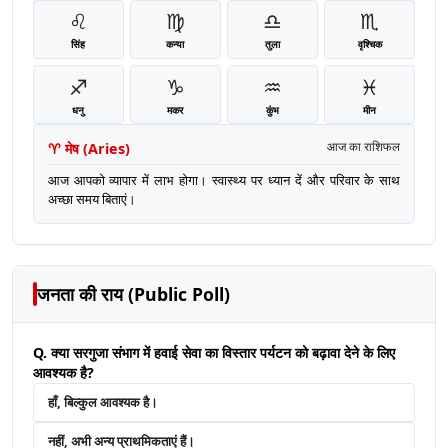
♌
♍
♎
♏
सिंह
कन्या
तुला
वृश्चिक
♐
♑
♒
♓
धनु
मकर
कुंभ
मीन
♈
मेष
(
Aries
)
आज का राशिफल
आज आपको व्यापार में लाभ होगा। स्वास्थ्य पर ध्यान दें और परिवार के साथ
अच्छा समय बिताएं।
जनता की राय (Public Poll)
Q. क्या सरगुजा संभाग में हवाई सेवा का विस्तार पर्यटन को बढ़ावा देने के लिए
आवश्यक है?
हाँ, बिल्कुल आवश्यक है।
नहीं, अभी अन्य प्राथमिकताएं हैं।