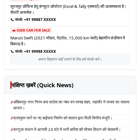
सूरजपुर ऑफिस हेतु कंप्यूटर ऑपरेटर (Excel & Tally एक्सपर्ट) की आवश्यकता है।
सैलरी आकर्षक।
📞 संपर्क:
+91 99887 XXXXX
🚗 USED CAR FOR SALE
Maruti Swift (2021 मॉडल, पेट्रोल, 15,000 km चली) बेहतरीन कंडीशन में
बिकाऊ है।
📞 संपर्क:
+91 99988 XXXXX
अपना विज्ञापन यहाँ लगाने के लिए हमें संपर्क करें।
संक्षिप्त ख़बरें (Quick News)
⚡
अंबिकापुर नगर निगम बना प्रदेश का नंबर वन स्वच्छ शहर, महापौर ने जनता का जताया
आभार।
⚡
प्रतापुपर मार्ग पर नए बाईपास निर्माण को शासन द्वारा मिली वित्तीय मंजूरी।
⚡
सरगुजा संभाग में आगामी 24 घंटे में भारी बारिश की मौसम विभाग की चेतावनी।