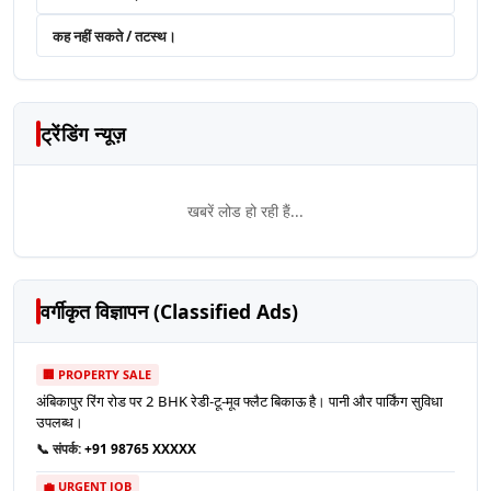
कह नहीं सकते / तटस्थ।
ट्रेंडिंग न्यूज़
खबरें लोड हो रही हैं...
वर्गीकृत विज्ञापन (Classified Ads)
🏢 PROPERTY SALE
अंबिकापुर रिंग रोड पर 2 BHK रेडी-टू-मूव फ्लैट बिकाऊ है। पानी और पार्किंग सुविधा
उपलब्ध।
📞 संपर्क:
+91 98765 XXXXX
💼 URGENT JOB