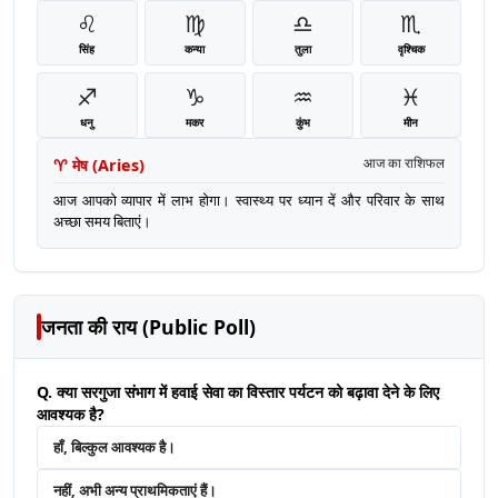
♌
♍
♎
♏
सिंह
कन्या
तुला
वृश्चिक
♐
♑
♒
♓
धनु
मकर
कुंभ
मीन
♈
मेष
(
Aries
)
आज का राशिफल
आज आपको व्यापार में लाभ होगा। स्वास्थ्य पर ध्यान दें और परिवार के साथ
अच्छा समय बिताएं।
जनता की राय (Public Poll)
Q. क्या सरगुजा संभाग में हवाई सेवा का विस्तार पर्यटन को बढ़ावा देने के लिए
आवश्यक है?
हाँ, बिल्कुल आवश्यक है।
नहीं, अभी अन्य प्राथमिकताएं हैं।