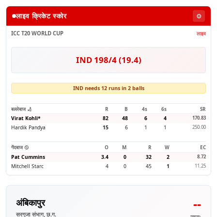
लाइव क्रिकेट स्कोर
⚙️
ICC T20 WORLD CUP
लाइव
IND 198/4 (19.4)
IND needs 12 runs in 2 balls
बल्लेबाज 🏏
R
B
4s
6s
SR
Virat Kohli
*
82
48
6
4
170.83
Hardik Pandya
15
6
1
1
250.00
गेंदबाज 🥎
O
M
R
W
EC
Pat Cummins
3.4
0
32
2
8.72
Mitchell Starc
4
0
45
1
11.25
--
अंबिकापुर
सरगुजा संभाग, छ.ग.
समय: