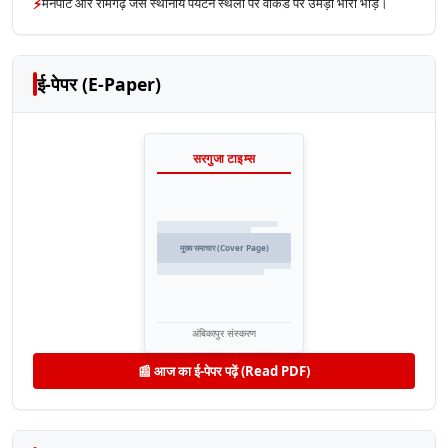
⚡
मैनपाट और रामगढ़ जैसे स्थानीय पर्यटन स्थलों पर वीकेंड पर उमड़ी भारी भीड़।
ई-पेपर (E-Paper)
सरगुजा टाइम्स
मुख्य समाचार (Cover Page)
अंबिकापुर संस्करण
📰 आज का ई-पेपर पढ़ें (Read PDF)