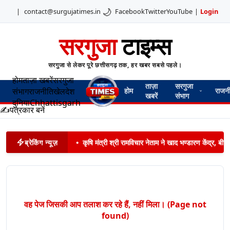
🌙
|
contact@surgujatimes.in
Facebook
Twitter
YouTube
|
Login
सरगुजा
टाइम्स
सरगुजा से लेकर पूरे छत्तीसगढ़ तक, हर खबर सबसे पहले।
होम
ताज़ा खबरें
सरगुजा
ताज़ा
सरगुजा
संभाग
राजनीति
खेल
देश
होम
राजन
खबरें
संभाग
दुनिया
Chhattisgarh
✍️
पत्रकार बनें
ब्रेकिंग न्यूज़
•
कृषि मंत्री श्री रामविचार नेताम ने खाद भण्डारण केंद्र,
वह पेज जिसकी आप तलाश कर रहे हैं, नहीं मिला। (Page not
found)