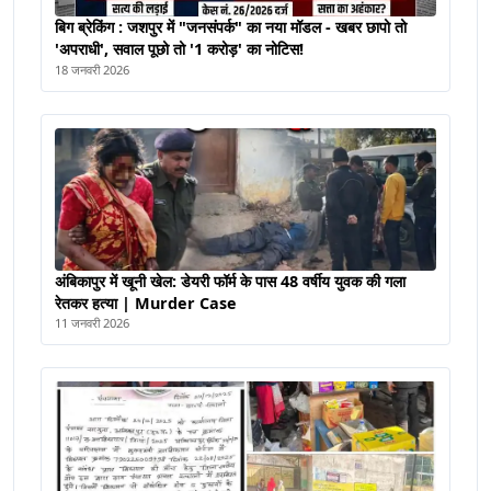
बिग ब्रेकिंग : जशपुर में "जनसंपर्क" का नया मॉडल - खबर छापो तो
'अपराधी', सवाल पूछो तो '1 करोड़' का नोटिस!
18 जनवरी 2026
अंबिकापुर में खूनी खेल: डेयरी फॉर्म के पास 48 वर्षीय युवक की गला
रेतकर हत्या | Murder Case
11 जनवरी 2026