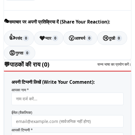
🎭
समाचार पर अपनी प्रतिक्रिया दें (Share Your Reaction):
👍
❤️
😮
😢
पसंद
प्यार
आश्चर्य
दुखी
0
0
0
0
😡
गुस्सा
0
💬
पाठकों की राय (
0
)
सभ्य भाषा का प्रयोग करें।
अपनी टिप्पणी लिखें (Write Your Comment):
आपका नाम *
ईमेल (वैकल्पिक)
आपकी टिप्पणी *