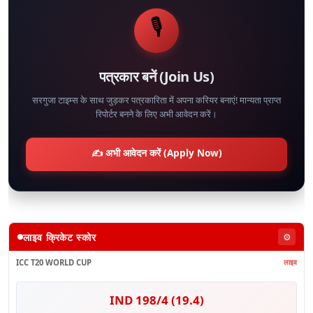
🎙️
पत्रकार बनें (Join Us)
सरगुजा टाइम्स के साथ जुड़कर पत्रकारिता में अपना करियर बनाएं! मान्यता प्राप्त
रिपोर्टर बनने के लिए अभी आवेदन करें।
✍️ अभी आवेदन करें (Apply Now)
लाइव क्रिकेट स्कोर
⚙️
ICC T20 WORLD CUP
लाइव
IND 198/4 (19.4)