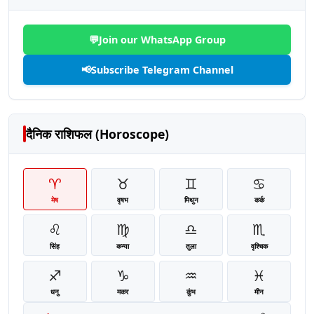
💬
Join our WhatsApp Group
📢
Subscribe Telegram Channel
दैनिक राशिफल (Horoscope)
♈
♉
♊
♋
मेष
वृषभ
मिथुन
कर्क
♌
♍
♎
♏
सिंह
कन्या
तुला
वृश्चिक
♐
♑
♒
♓
धनु
मकर
कुंभ
मीन