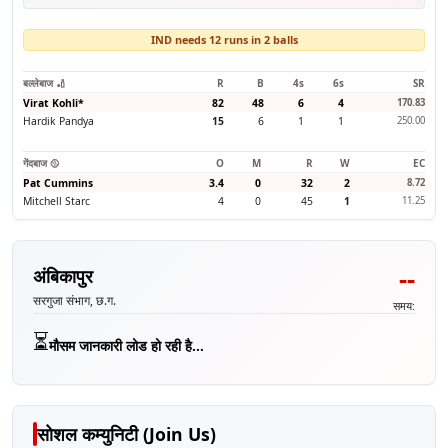
IND needs 12 runs in 2 balls
बल्लेबाज 🏏
R
B
4s
6s
SR
Virat Kohli
*
82
48
6
4
170.83
Hardik Pandya
15
6
1
1
250.00
गेंदबाज 🥎
O
M
R
W
EC
Pat Cummins
3.4
0
32
2
8.72
Mitchell Starc
4
0
45
1
11.25
--
अंबिकापुर
सरगुजा संभाग, छ.ग.
समय:
⏳
मौसम जानकारी लोड हो रही है...
सोशल कम्युनिटी (Join Us)