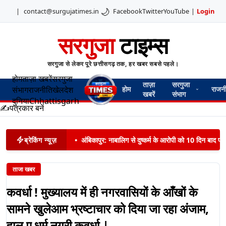
🌙
|
contact@surgujatimes.in
Facebook
Twitter
YouTube
|
Login
सरगुजा
टाइम्स
सरगुजा से लेकर पूरे छत्तीसगढ़ तक, हर खबर सबसे पहले।
होम
ताज़ा खबरें
सरगुजा
ताज़ा
सरगुजा
संभाग
राजनीति
खेल
देश
होम
राजन
खबरें
संभाग
दुनिया
Chhattisgarh
✍️
पत्रकार बनें
ब्रेकिंग न्यूज़
•
अंबिकापुर: नाबालिग से दुष्कर्म के आरोपी को 10 दिन बाद पट
ताजा खबर
कवर्धा ! मुख्यालय में ही नगरवासियों के आँखों के
सामने खुलेआम भ्रष्टाचार को दिया जा रहा अंजाम,
हाल ए धर्म नगरी कवर्धा |