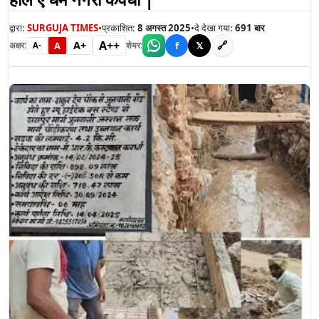
द्वारा:
SURGUJA TIMES
•
प्रकाशित:
8 अगस्त 2025
•
दे देखा गया:
691
बार
A++
A+
🔗
A
f
𝕏
अक्षर:
शेयर:
A-