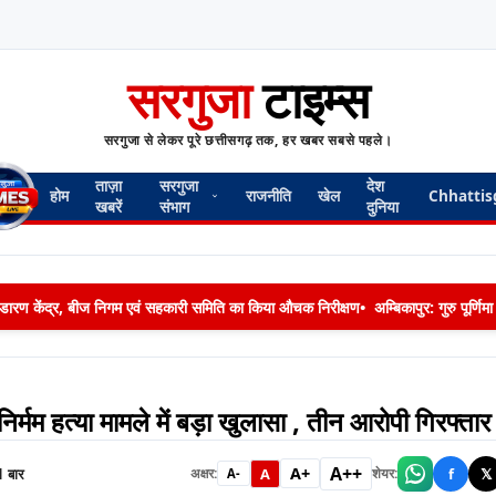
सरगुजा
टाइम्स
सरगुजा से लेकर पूरे छत्तीसगढ़ तक, हर खबर सबसे पहले।
ताज़ा
सरगुजा
देश
होम
राजनीति
खेल
Chhattis
खबरें
संभाग
दुनिया
 भण्डारण केंद्र, बीज निगम एवं सहकारी समिति का किया औचक निरीक्षण
•
अम्बिकापुर: गुरु पूर्ण
र्मम हत्या मामले में बड़ा खुलासा , तीन आरोपी गिरफ्तार
A++
A+
1
बार
A
f
𝕏
अक्षर:
शेयर:
A-