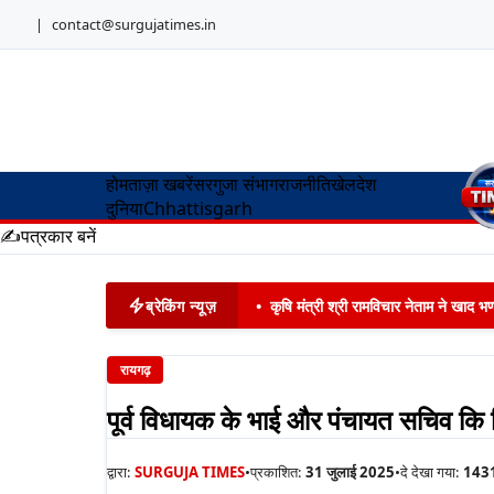
|
contact@surgujatimes.in
होम
ताज़ा खबरें
सरगुजा संभाग
राजनीति
खेल
देश
दुनिया
Chhattisgarh
✍️
पत्रकार बनें
ब्रेकिंग न्यूज़
•
कृषि मंत्री श्री रामविचार नेताम ने खाद
रायगढ़
पूर्व विधायक के भाई और पंचायत सचिव कि नि
द्वारा:
SURGUJA TIMES
•
प्रकाशित:
31 जुलाई 2025
•
दे देखा गया:
143