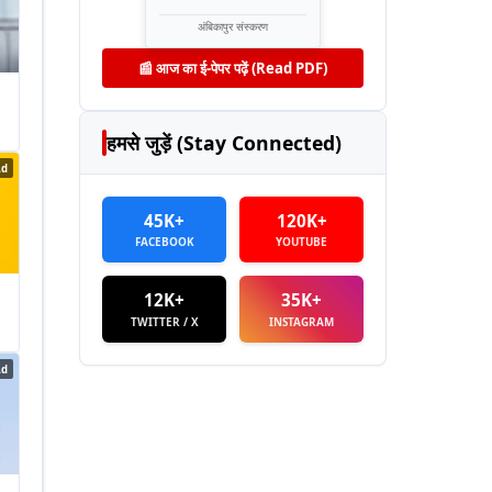
अंबिकापुर संस्करण
📰 आज का ई-पेपर पढ़ें (Read PDF)
हमसे जुड़ें (Stay Connected)
Ad
45K+
120K+
FACEBOOK
YOUTUBE
12K+
35K+
TWITTER / X
INSTAGRAM
Ad