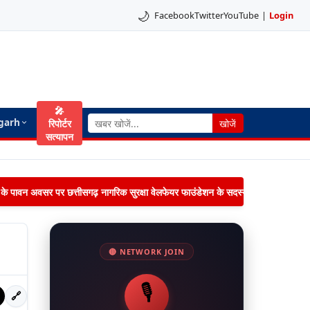
🌙
Facebook
Twitter
YouTube
|
Login
🎤
garh
रिपोर्टर
खोजें
सत्यापन
िमा के पावन अवसर पर छत्तीसगढ़ नागरिक सुरक्षा वेलफेयर फाउंडेशन के सदस्यों द्वारा जनपद पंचायत 
🔴 NETWORK JOIN
🎙️
🔗