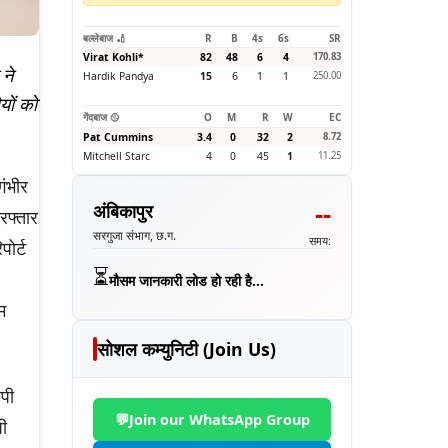
बल्लेबाज 🏏
R
B
4s
6s
SR
Virat Kohli
*
82
48
6
4
170.83
ने
Hardik Pandya
15
6
1
1
250.00
यों को
गेंदबाज 🥎
O
M
R
W
EC
Pat Cummins
3.4
0
32
2
8.72
Mitchell Starc
4
0
45
1
11.25
गंभीर
--
अंबिकापुर
रफ्तार
सरगुजा संभाग, छ.ग.
समय:
पोर्ट
⏳
मौसम जानकारी लोड हो रही है...
म
सोशल कम्युनिटी (Join Us)
सपी
💬
Join our WhatsApp Group
ी