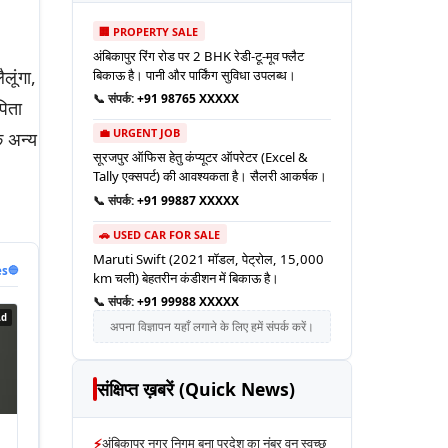
🏢 PROPERTY SALE
अंबिकापुर रिंग रोड पर 2 BHK रेडी-टू-मूव फ्लैट
लूंगा,
बिकाऊ है। पानी और पार्किंग सुविधा उपलब्ध।
📞 संपर्क:
+91 98765 XXXXX
पिता
💼 URGENT JOB
क अन्य
सूरजपुर ऑफिस हेतु कंप्यूटर ऑपरेटर (Excel &
Tally एक्सपर्ट) की आवश्यकता है। सैलरी आकर्षक।
📞 संपर्क:
+91 99887 XXXXX
🚗 USED CAR FOR SALE
Maruti Swift (2021 मॉडल, पेट्रोल, 15,000
es
🔵
km चली) बेहतरीन कंडीशन में बिकाऊ है।
📞 संपर्क:
+91 99988 XXXXX
Ad
अपना विज्ञापन यहाँ लगाने के लिए हमें संपर्क करें।
संक्षिप्त ख़बरें (Quick News)
⚡
अंबिकापुर नगर निगम बना प्रदेश का नंबर वन स्वच्छ