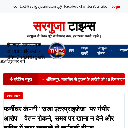
🌙
|
contact@surgujatimes.in
Facebook
Twitter
YouTube
|
Login
सरगुजा
टाइम्स
सरगुजा से लेकर पूरे छत्तीसगढ़ तक, हर खबर सबसे पहले।
होम
ताज़ा खबरें
सरगुजा
ताज़ा
सरगुजा
संभाग
राजनीति
खेल
देश
होम
राजन
खबरें
संभाग
दुनिया
Chhattisgarh
✍️
पत्रकार बनें
ब्रेकिंग न्यूज़
•
अंबिकापुर: नाबालिग से दुष्कर्म के आरोपी को 10 दिन बाद पट
ताजा खबर
फर्नीचर कंपनी "राजा एंटरप्राइजेज" पर गंभीर
आरोप – वेतन रोकने, समय पर खाना न देने और
बारिश में काम करवाने से कर्मचारी बीमार