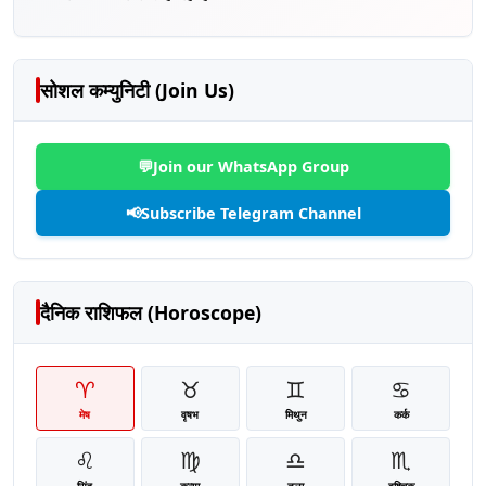
सोशल कम्युनिटी (Join Us)
💬
Join our WhatsApp Group
📢
Subscribe Telegram Channel
दैनिक राशिफल (Horoscope)
♈
♉
♊
♋
मेष
वृषभ
मिथुन
कर्क
♌
♍
♎
♏
सिंह
कन्या
तुला
वृश्चिक