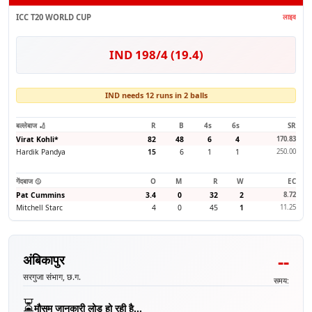
ICC T20 WORLD CUP
लाइव
IND 198/4 (19.4)
IND needs 12 runs in 2 balls
बल्लेबाज 🏏
R
B
4s
6s
SR
Virat Kohli
*
82
48
6
4
170.83
Hardik Pandya
15
6
1
1
250.00
गेंदबाज 🥎
O
M
R
W
EC
Pat Cummins
3.4
0
32
2
8.72
Mitchell Starc
4
0
45
1
11.25
--
अंबिकापुर
सरगुजा संभाग, छ.ग.
समय:
⏳
मौसम जानकारी लोड हो रही है...