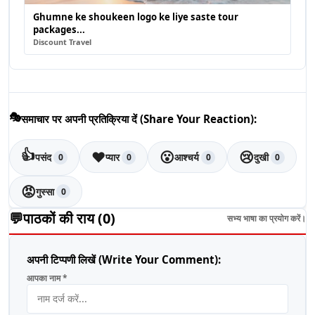
Ghumne ke shoukeen logo ke liye saste tour
packages...
Discount Travel
🎭
समाचार पर अपनी प्रतिक्रिया दें (Share Your Reaction):
👍
❤️
😮
😢
पसंद
प्यार
आश्चर्य
दुखी
0
0
0
0
😡
गुस्सा
0
💬
पाठकों की राय (
0
)
सभ्य भाषा का प्रयोग करें।
अपनी टिप्पणी लिखें (Write Your Comment):
आपका नाम *