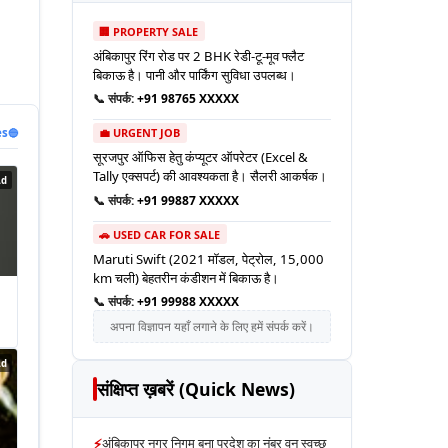
🏢 PROPERTY SALE
अंबिकापुर रिंग रोड पर 2 BHK रेडी-टू-मूव फ्लैट
बिकाऊ है। पानी और पार्किंग सुविधा उपलब्ध।
📞 संपर्क:
+91 98765 XXXXX
💼 URGENT JOB
es
🔵
सूरजपुर ऑफिस हेतु कंप्यूटर ऑपरेटर (Excel &
Tally एक्सपर्ट) की आवश्यकता है। सैलरी आकर्षक।
Ad
📞 संपर्क:
+91 99887 XXXXX
🚗 USED CAR FOR SALE
Maruti Swift (2021 मॉडल, पेट्रोल, 15,000
km चली) बेहतरीन कंडीशन में बिकाऊ है।
📞 संपर्क:
+91 99988 XXXXX
अपना विज्ञापन यहाँ लगाने के लिए हमें संपर्क करें।
Ad
संक्षिप्त ख़बरें (Quick News)
⚡
अंबिकापुर नगर निगम बना प्रदेश का नंबर वन स्वच्छ