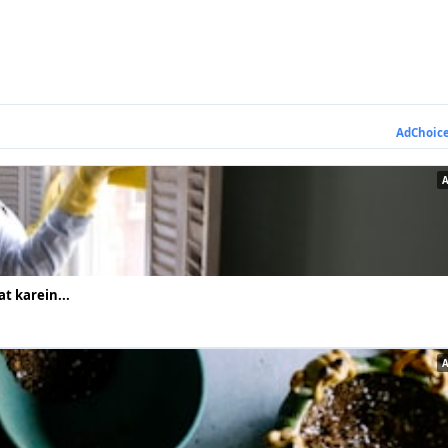
AdChoic
t karein...