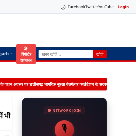
🌙
Facebook
Twitter
YouTube
|
Login
🎤
garh
रिपोर्टर
खोजें
सत्यापन
िमा के पावन अवसर पर छत्तीसगढ़ नागरिक सुरक्षा वेलफेयर फाउंडेशन के सदस्यों द्वारा जनपद पंचायत 
🔴 NETWORK JOIN
ें भी
🎙️