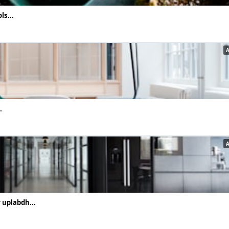
ls...
.
 uplabdh...