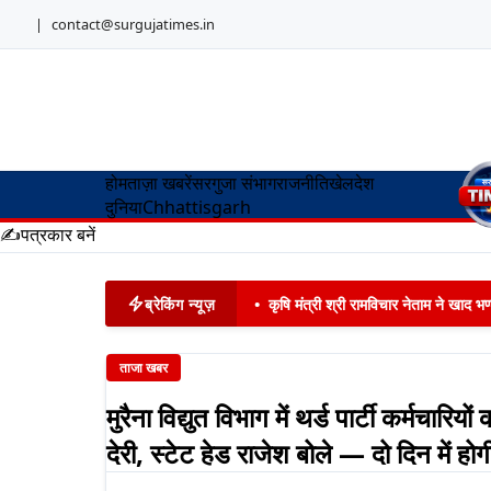
|
contact@surgujatimes.in
होम
ताज़ा खबरें
सरगुजा संभाग
राजनीति
खेल
देश
दुनिया
Chhattisgarh
✍️
पत्रकार बनें
ब्रेकिंग न्यूज़
•
कृषि मंत्री श्री रामविचार नेताम ने खाद
ताजा खबर
मुरैना विद्युत विभाग में थर्ड पार्टी कर्मचारि
देरी, स्टेट हेड राजेश बोले — दो दिन में हो