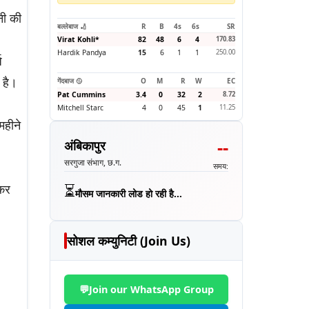
नी की
बल्लेबाज 🏏
R
B
4s
6s
SR
Virat Kohli
*
82
48
6
4
170.83
Hardik Pandya
15
6
1
1
250.00
ज
 है।
गेंदबाज 🥎
O
M
R
W
EC
Pat Cummins
3.4
0
32
2
8.72
Mitchell Starc
4
0
45
1
11.25
महीने
--
अंबिकापुर
सरगुजा संभाग, छ.ग.
समय:
⏳
 कर
मौसम जानकारी लोड हो रही है...
सोशल कम्युनिटी (Join Us)
💬
Join our WhatsApp Group