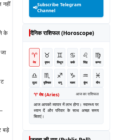
 नहीं
Subscribe Telegram
📢
Channel
दैनिक राशिफल (Horoscope)
े के
 जा
♈
♉
♊
♋
♌
♍
मेष
वृषभ
मिथुन
कर्क
सिंह
कन्या
♎
♏
♐
♑
♒
♓
ीट
तुला
वृश्चिक
धनु
मकर
कुंभ
मीन
♈
मेष
(
Aries
)
आज का राशिफल
आज आपको व्यापार में लाभ होगा। स्वास्थ्य पर
 —
ध्यान दें और परिवार के साथ अच्छा समय
बिताएं।
 बड़े
जनता की राय (Public Poll)