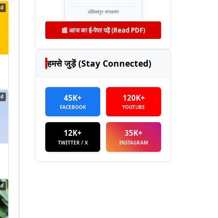
Ad
अंबिकापुर संस्करण
📰 आज का ई-पेपर पढ़ें (Read PDF)
हमसे जुड़ें (Stay Connected)
45K+
120K+
Ad
FACEBOOK
YOUTUBE
12K+
35K+
TWITTER / X
INSTAGRAM
Ad