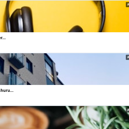
r...
huru...