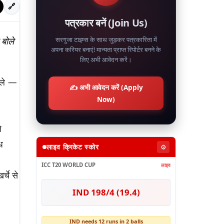
🔗
पत्रकार बनें (Join Us)
 बोले
सरगुजा टाइम्स के साथ जुड़कर पत्रकारिता में
अपना करियर बनाएं! मान्यता प्राप्त रिपोर्टर बनने के
लिए अभी आवेदन करें।
बोले —
✍️ अभी आवेदन करें (Apply
Now)
े
ध
लाइव क्रिकेट स्कोर
⚙️
ICC T20 WORLD CUP
लाइव
्चे से
IND 198/4 (19.4)
IND needs 12 runs in 2 balls