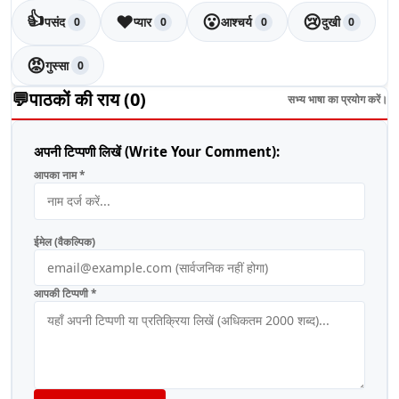
👍
❤️
😮
😢
पसंद
प्यार
आश्चर्य
दुखी
0
0
0
0
😡
गुस्सा
0
💬
पाठकों की राय (
0
)
सभ्य भाषा का प्रयोग करें।
अपनी टिप्पणी लिखें (Write Your Comment):
आपका नाम *
ईमेल (वैकल्पिक)
आपकी टिप्पणी *