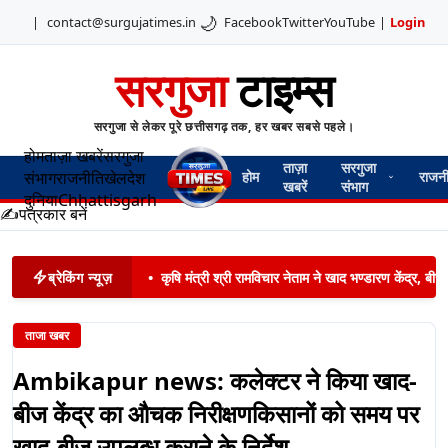
🌙
|
contact@surgujatimes.in
Facebook
Twitter
YouTube
|
Login
सरगुजा
टाइम्स
सरगुजा से लेकर पूरे छत्तीसगढ़ तक, हर खबर सबसे पहले।
होम
ताज़ा खबरें
सरगुजा
ताज़ा
सरगुजा
संभाग
राजनीति
खेल
देश
होम
राजन
खबरें
संभाग
दुनिया
Chhattisgarh
✍️
पत्रकार बनें
ब्रेकिंग न्यूज़
•
कृषि मंत्री श्री रामविचार नेताम ने खाद भण्डारण केंद्र,
ताजा खबर
Ambikapur news: कलेक्टर ने किया खाद-
बीज केंद्र का औचक निरीक्षणकिसानों को समय पर
खाद-बीज उपलब्ध कराने के निर्देश