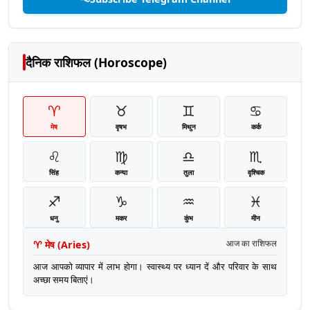
दैनिक राशिफल (Horoscope)
♈
♉
♊
♋
मेष
वृषभ
मिथुन
कर्क
♌
♍
♎
♏
सिंह
कन्या
तुला
वृश्चिक
♐
♑
♒
♓
धनु
मकर
कुंभ
मीन
♈
मेष
(
Aries
)
आज का राशिफल
आज आपको व्यापार में लाभ होगा। स्वास्थ्य पर ध्यान दें और परिवार के साथ
अच्छा समय बिताएं।