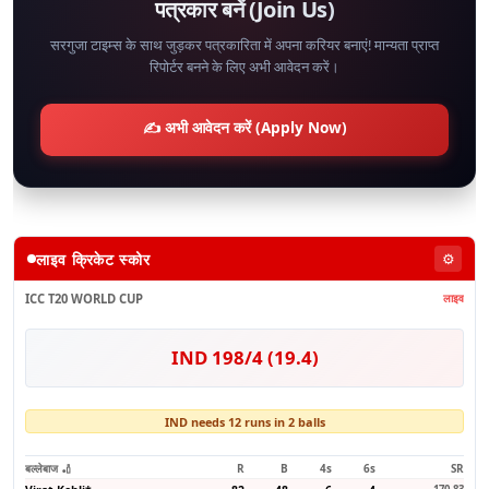
पत्रकार बनें (Join Us)
सरगुजा टाइम्स के साथ जुड़कर पत्रकारिता में अपना करियर बनाएं! मान्यता प्राप्त
रिपोर्टर बनने के लिए अभी आवेदन करें।
✍️ अभी आवेदन करें (Apply Now)
लाइव क्रिकेट स्कोर
⚙️
ICC T20 WORLD CUP
लाइव
IND 198/4 (19.4)
IND needs 12 runs in 2 balls
बल्लेबाज 🏏
R
B
4s
6s
SR