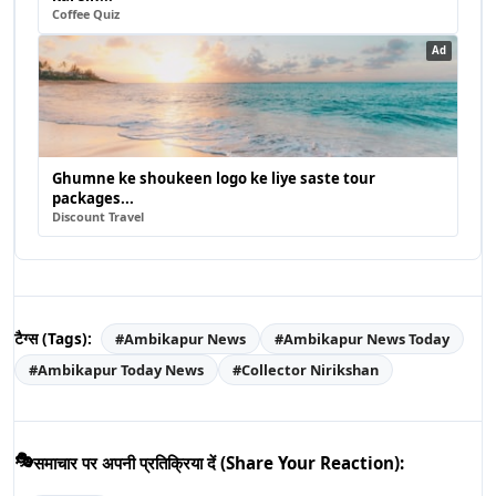
Coffee Quiz
Ad
Ghumne ke shoukeen logo ke liye saste tour
packages...
Discount Travel
टैग्स (Tags):
#
Ambikapur News
#
Ambikapur News Today
#
Ambikapur Today News
#
Collector Nirikshan
🎭
समाचार पर अपनी प्रतिक्रिया दें (Share Your Reaction):