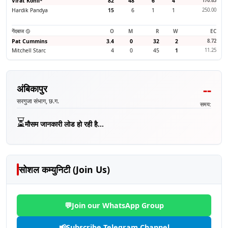
Virat Kohli
*
82
48
6
4
170.83
Hardik Pandya
15
6
1
1
250.00
गेंदबाज 🥎
O
M
R
W
EC
Pat Cummins
3.4
0
32
2
8.72
Mitchell Starc
4
0
45
1
11.25
--
अंबिकापुर
सरगुजा संभाग, छ.ग.
समय:
⏳
मौसम जानकारी लोड हो रही है...
सोशल कम्युनिटी (Join Us)
💬
Join our WhatsApp Group
📢
Subscribe Telegram Channel