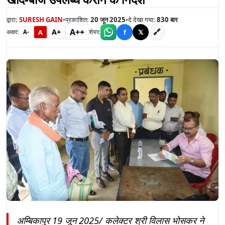
द्वारा:
SURESH GAIN
•
प्रकाशित:
20 जून 2025
•
दे देखा गया:
830
बार
A++
A+
🔗
A
f
𝕏
अक्षर:
शेयर:
A-
अम्बिकापुर 19 जून 2025/ कलेक्टर श्री विलास भोसकर ने