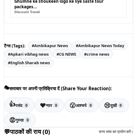
Ghumne ke shoukeen logo ke liye saste tour
packages...
Discount Travel
टैग्स (Tags):
#
Ambikapur News
#
Ambikapur News Today
#
Apkari vibhag news
#
CG NEWS
#
crime news
#
English Sharab news
🎭
समाचार पर अपनी प्रतिक्रिया दें (Share Your Reaction):
👍
❤️
😮
😢
पसंद
प्यार
आश्चर्य
दुखी
0
0
0
0
😡
गुस्सा
0
💬
पाठकों की राय (
0
)
सभ्य भाषा का प्रयोग करें।