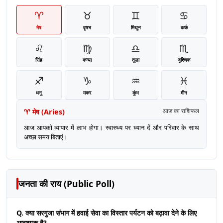
♈
♉
♊
♋
मेष
वृषभ
मिथुन
कर्क
♌
♍
♎
♏
सिंह
कन्या
तुला
वृश्चिक
♐
♑
♒
♓
धनु
मकर
कुंभ
मीन
♈
मेष
(
Aries
)
आज का राशिफल
आज आपको व्यापार में लाभ होगा। स्वास्थ्य पर ध्यान दें और परिवार के साथ
अच्छा समय बिताएं।
जनता की राय (Public Poll)
Q. क्या सरगुजा संभाग में हवाई सेवा का विस्तार पर्यटन को बढ़ावा देने के लिए
आवश्यक है?