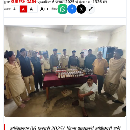
द्वारा:
SURESH GAIN
•
प्रकाशित:
6 फ़रवरी 2025
•
दे देखा गया:
1326
बार
A++
A+
🔗
A
f
𝕏
अक्षर:
शेयर:
A-
अम्बिकापुर 06 फरवरी 2025/ जिला आबकारी अधिकारी श्री