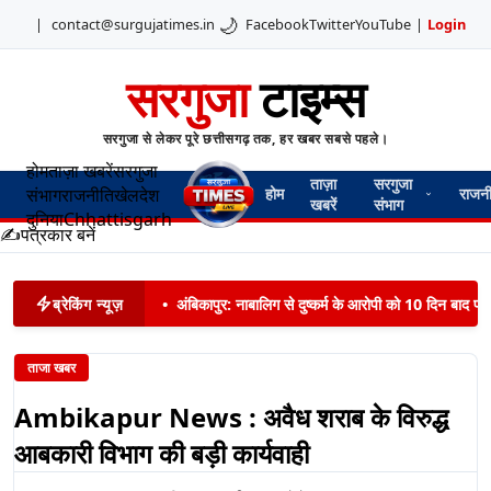
🌙
|
contact@surgujatimes.in
Facebook
Twitter
YouTube
|
Login
सरगुजा
टाइम्स
सरगुजा से लेकर पूरे छत्तीसगढ़ तक, हर खबर सबसे पहले।
होम
ताज़ा खबरें
सरगुजा
ताज़ा
सरगुजा
संभाग
राजनीति
खेल
देश
होम
राजन
खबरें
संभाग
दुनिया
Chhattisgarh
✍️
पत्रकार बनें
ब्रेकिंग न्यूज़
•
अंबिकापुर: नाबालिग से दुष्कर्म के आरोपी को 10 दिन बाद पट
ताजा खबर
Ambikapur News : अवैध शराब के विरुद्ध
आबकारी विभाग की बड़ी कार्यवाही