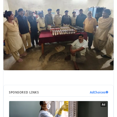
SPONSORED LINKS
AdChoices
🔵
Ad