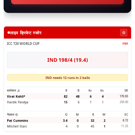
लाइव क्रिकेट स्कोर
⚙️
ICC T20 WORLD CUP
लाइव
IND 198/4 (19.4)
IND needs 12 runs in 2 balls
बल्लेबाज 🏏
R
B
4s
6s
SR
Virat Kohli
*
82
48
6
4
170.83
Hardik Pandya
15
6
1
1
250.00
गेंदबाज 🥎
O
M
R
W
EC
Pat Cummins
3.4
0
32
2
8.72
Mitchell Starc
4
0
45
1
11.25