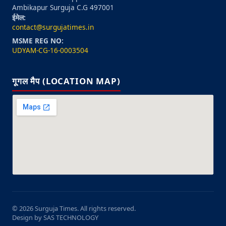
Ambikapur Surguja C.G 497001
ईमेल:
contact@surgujatimes.in
MSME REG NO:
UDYAM-CG-16-0003504
गूगल मैप (LOCATION MAP)
© 2026 Surguja Times. All rights reserved.
Design by SAS TECHNOLOGY