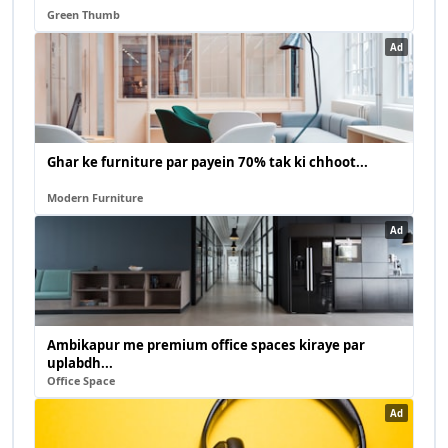
Green Thumb
Ad
Ghar ke furniture par payein 70% tak ki chhoot...
Modern Furniture
Ad
Ambikapur me premium office spaces kiraye par
uplabdh...
Office Space
Ad