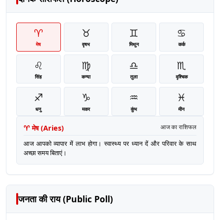
♈
♉
♊
♋
मेष
वृषभ
मिथुन
कर्क
♌
♍
♎
♏
सिंह
कन्या
तुला
वृश्चिक
♐
♑
♒
♓
धनु
मकर
कुंभ
मीन
♈
मेष
(
Aries
)
आज का राशिफल
आज आपको व्यापार में लाभ होगा। स्वास्थ्य पर ध्यान दें और परिवार के साथ
अच्छा समय बिताएं।
जनता की राय (Public Poll)