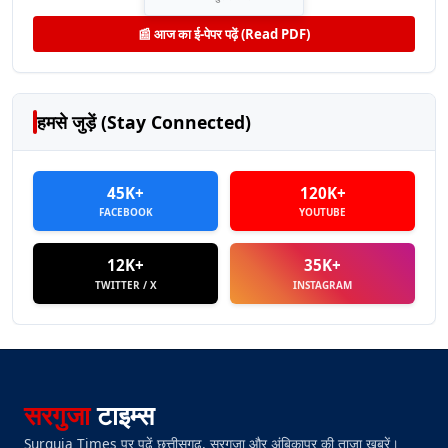
📰 आज का ई-पेपर पढ़ें (Read PDF)
हमसे जुड़ें (Stay Connected)
45K+
120K+
FACEBOOK
YOUTUBE
12K+
35K+
TWITTER / X
INSTAGRAM
सरगुजा
टाइम्स
Surguja Times पर पढ़ें छत्तीसगढ़, सरगुजा और अंबिकापुर की ताज़ा खबरें।