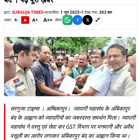
द्वारा:
SURGUJA TIMES
•
प्रकाशित:
1 जून 2025
•
दे देखा गया:
303
बार
A++
A+
🔗
A
f
𝕏
अक्षर:
शेयर:
A-
सरगुजा टाइम्स । अम्बिकापुर। व्यापारी महासंघ के अंबिकापुर
बंद के आह्वान को व्यापारियों का जबरदस्त समर्थन मिला। व्यापारी
महासंघ ने वस्तु एवं सेवा कर GST विभाग पर मनमानी और अवैध
वसूली का आरोप लगाकर अंबिकापुर बंद का आह्वान किया था।