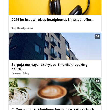
2026 ke best wireless headphones ki list aur offer...
Top Headphones
Ad
Surguja me naye luxury apartments ki booking
shuru...
Luxury Living
Ad
Coffee peene ke shoukeen log ek baar zaroor check