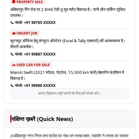
🏢 PROPERTY SALE
अंबिकापुर रिंग रोड पर 2 BHK रेडी-टू-मूव फ्लैट बिकाऊ है। पानी और पार्किंग सुविधा
उपलब्ध।
📞 संपर्क:
+91 98765 XXXXX
💼 URGENT JOB
सूरजपुर ऑफिस हेतु कंप्यूटर ऑपरेटर (Excel & Tally एक्सपर्ट) की आवश्यकता है।
सैलरी आकर्षक।
📞 संपर्क:
+91 99887 XXXXX
🚗 USED CAR FOR SALE
Maruti Swift (2021 मॉडल, पेट्रोल, 15,000 km चली) बेहतरीन कंडीशन में
बिकाऊ है।
📞 संपर्क:
+91 99988 XXXXX
अपना विज्ञापन यहाँ लगाने के लिए हमें संपर्क करें।
संक्षिप्त ख़बरें (Quick News)
⚡
अंबिकापुर नगर निगम बना प्रदेश का नंबर वन स्वच्छ शहर, महापौर ने जनता का जताया