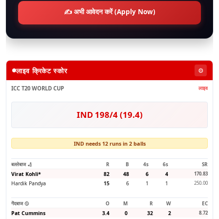
✍️ अभी आवेदन करें (Apply Now)
लाइव क्रिकेट स्कोर
⚙️
ICC T20 WORLD CUP
लाइव
IND 198/4 (19.4)
IND needs 12 runs in 2 balls
बल्लेबाज 🏏
R
B
4s
6s
SR
Virat Kohli
*
82
48
6
4
170.83
Hardik Pandya
15
6
1
1
250.00
गेंदबाज 🥎
O
M
R
W
EC
Pat Cummins
3.4
0
32
2
8.72