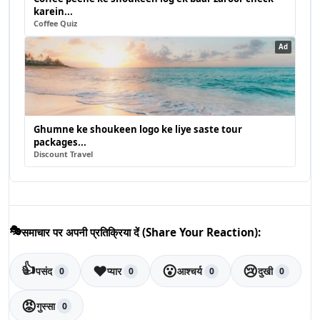
karein...
Coffee Quiz
Ad
Ghumne ke shoukeen logo ke liye saste tour
packages...
Discount Travel
🎭
समाचार पर अपनी प्रतिक्रिया दें (Share Your Reaction):
👍
❤️
😮
😢
पसंद
प्यार
आश्चर्य
दुखी
0
0
0
0
😡
गुस्सा
0