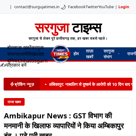
🌙
|
contact@surgujatimes.in
Facebook
Twitter
YouTube
|
Login
सरगुजा
टाइम्स
सरगुजा से लेकर पूरे छत्तीसगढ़ तक, हर खबर सबसे पहले।
होम
ताज़ा खबरें
सरगुजा
ताज़ा
सरगुजा
संभाग
राजनीति
खेल
देश
होम
राजन
खबरें
संभाग
दुनिया
Chhattisgarh
✍️
पत्रकार बनें
ब्रेकिंग न्यूज़
•
अंबिकापुर: नाबालिग से दुष्कर्म के आरोपी को 10 दिन बाद पट
ताजा खबर
Ambikapur News : GST विभाग की
मनमानी के खिलाफ व्यापारियों ने किया अम्बिकापुर
बंद । पढ़े पूरी ख़बर