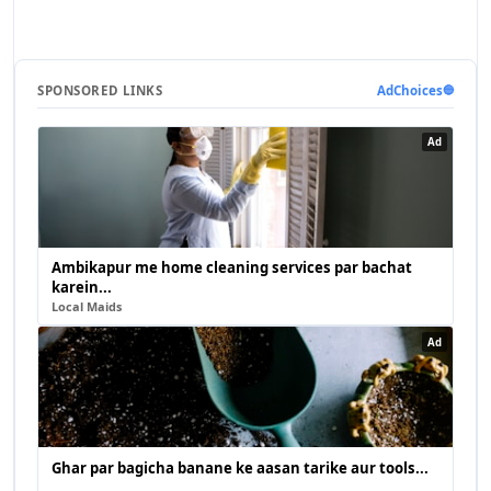
SPONSORED LINKS
AdChoices
🔵
Ad
Ambikapur me home cleaning services par bachat
karein...
Local Maids
Ad
Ghar par bagicha banane ke aasan tarike aur tools...