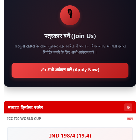
🎙️
पत्रकार बनें (Join Us)
सरगुजा टाइम्स के साथ जुड़कर पत्रकारिता में अपना करियर बनाएं! मान्यता प्राप्त
रिपोर्टर बनने के लिए अभी आवेदन करें।
✍️ अभी आवेदन करें (Apply Now)
लाइव क्रिकेट स्कोर
⚙️
ICC T20 WORLD CUP
लाइव
IND 198/4 (19.4)