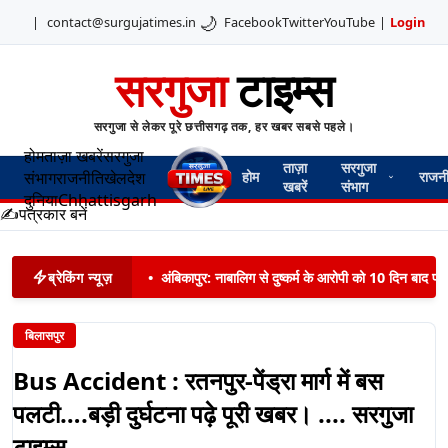
🌙
|
contact@surgujatimes.in
Facebook
Twitter
YouTube
|
Login
सरगुजा
टाइम्स
सरगुजा से लेकर पूरे छत्तीसगढ़ तक, हर खबर सबसे पहले।
होम
ताज़ा खबरें
सरगुजा
ताज़ा
सरगुजा
संभाग
राजनीति
खेल
देश
होम
राजन
खबरें
संभाग
दुनिया
Chhattisgarh
✍️
पत्रकार बनें
ब्रेकिंग न्यूज़
•
अंबिकापुर: नाबालिग से दुष्कर्म के आरोपी को 10 दिन बाद पट
बिलासपुर
Bus Accident : रतनपुर-पेंड्रा मार्ग में बस
पलटी….बड़ी दुर्घटना पढ़े पूरी खबर। .... सरगुजा
टाइम्स