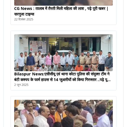
CG News : तालाब में तैरती मिली महिला की लाश , पढ़े पूरी खबर |
सरगुजा टाइम्स
22 दिसंबर 2025
Bilaspur News:एसीसीयू एवं थाना कोटा पुलिस की संयुक्त टीम ने
बंटी कश्यप के फार्म हाउस से 14 जुआरीयों को किया गिरफ्तार ..पढ़े पूरी
ख़बर
2 जून 2025