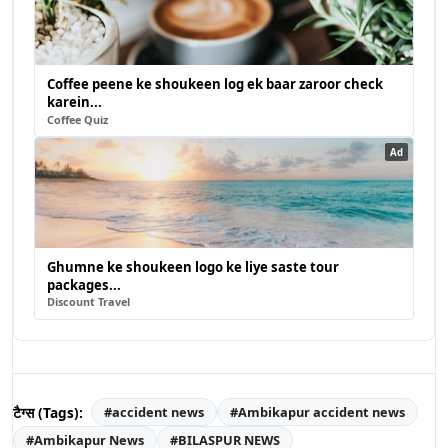
Coffee peene ke shoukeen log ek baar zaroor check
karein...
Coffee Quiz
Ad
Ghumne ke shoukeen logo ke liye saste tour
packages...
Discount Travel
टैग्स (Tags):
#
accident news
#
Ambikapur accident news
#
Ambikapur News
#
BILASPUR NEWS