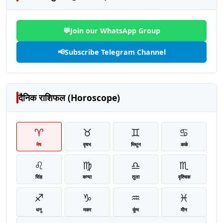
💬
Join our WhatsApp Group
📢
Subscribe Telegram Channel
दैनिक राशिफल (Horoscope)
♈
♉
♊
♋
मेष
वृषभ
मिथुन
कर्क
♌
♍
♎
♏
सिंह
कन्या
तुला
वृश्चिक
♐
♑
♒
♓
धनु
मकर
कुंभ
मीन