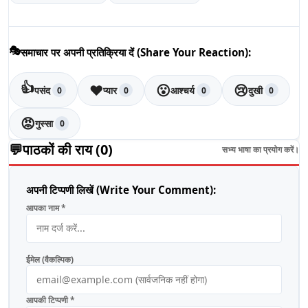
🎭
समाचार पर अपनी प्रतिक्रिया दें (Share Your Reaction):
👍
❤️
😮
😢
पसंद
प्यार
आश्चर्य
दुखी
0
0
0
0
😡
गुस्सा
0
💬
पाठकों की राय (
0
)
सभ्य भाषा का प्रयोग करें।
अपनी टिप्पणी लिखें (Write Your Comment):
आपका नाम *
ईमेल (वैकल्पिक)
आपकी टिप्पणी *