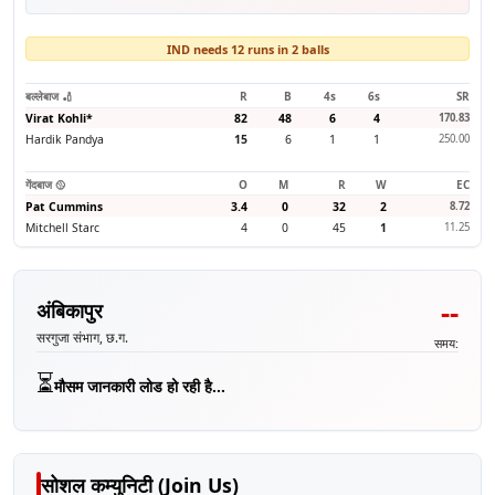
IND needs 12 runs in 2 balls
बल्लेबाज 🏏
R
B
4s
6s
SR
Virat Kohli
*
82
48
6
4
170.83
Hardik Pandya
15
6
1
1
250.00
गेंदबाज 🥎
O
M
R
W
EC
Pat Cummins
3.4
0
32
2
8.72
Mitchell Starc
4
0
45
1
11.25
--
अंबिकापुर
सरगुजा संभाग, छ.ग.
समय:
⏳
मौसम जानकारी लोड हो रही है...
सोशल कम्युनिटी (Join Us)