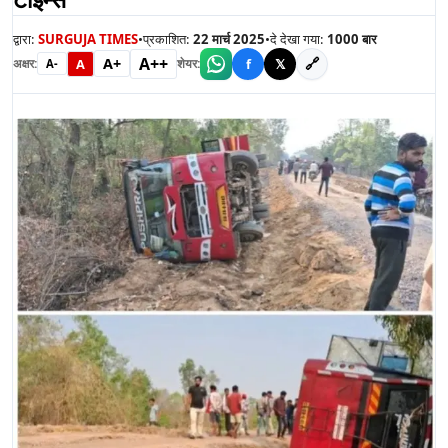
द्वारा:
SURGUJA TIMES
•
प्रकाशित:
22 मार्च 2025
•
दे देखा गया:
1000
बार
A++
A+
🔗
A
f
𝕏
अक्षर:
शेयर:
A-