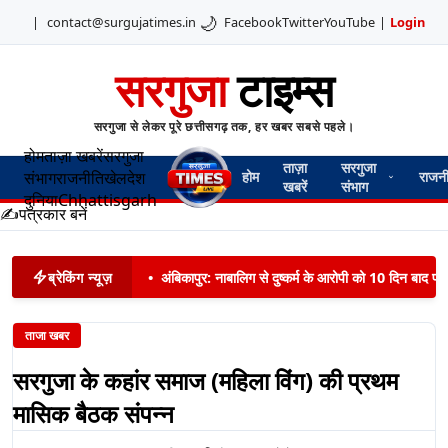
🌙
|
contact@surgujatimes.in
Facebook
Twitter
YouTube
|
Login
सरगुजा
टाइम्स
सरगुजा से लेकर पूरे छत्तीसगढ़ तक, हर खबर सबसे पहले।
होम
ताज़ा खबरें
सरगुजा
ताज़ा
सरगुजा
संभाग
राजनीति
खेल
देश
होम
राजन
खबरें
संभाग
दुनिया
Chhattisgarh
✍️
पत्रकार बनें
ब्रेकिंग न्यूज़
•
अंबिकापुर: नाबालिग से दुष्कर्म के आरोपी को 10 दिन बाद पट
ताजा खबर
सरगुजा के कहांर समाज (महिला विंग) की प्रथम
मासिक बैठक संपन्न