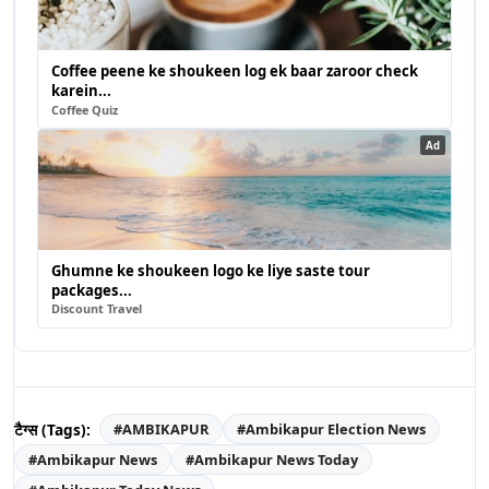
Coffee peene ke shoukeen log ek baar zaroor check
karein...
Coffee Quiz
Ad
Ghumne ke shoukeen logo ke liye saste tour
packages...
Discount Travel
टैग्स (Tags):
#
AMBIKAPUR
#
Ambikapur Election News
#
Ambikapur News
#
Ambikapur News Today