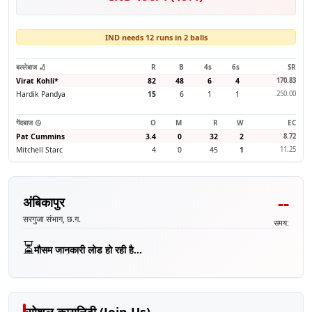
IND needs 12 runs in 2 balls
बल्लेबाज 🏏
R
B
4s
6s
SR
Virat Kohli
*
82
48
6
4
170.83
Hardik Pandya
15
6
1
1
250.00
गेंदबाज 🥎
O
M
R
W
EC
Pat Cummins
3.4
0
32
2
8.72
Mitchell Starc
4
0
45
1
11.25
--
अंबिकापुर
सरगुजा संभाग, छ.ग.
समय:
⏳
मौसम जानकारी लोड हो रही है...
सोशल कम्युनिटी (Join Us)