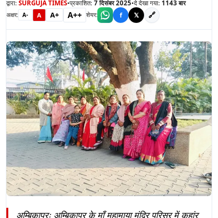
द्वारा:
SURGUJA TIMES
•
प्रकाशित:
7 दिसंबर 2025
•
दे देखा गया:
1143
बार
A++
A+
🔗
A
f
𝕏
अक्षर:
शेयर:
A-
अम्बिकापुरः अम्बिकापुर के माँ महामाया मंदिर परिसर में कहांर