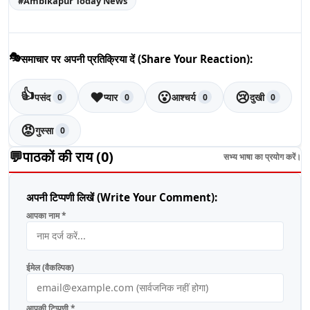
#
Ambikapur Today News
🎭
समाचार पर अपनी प्रतिक्रिया दें (Share Your Reaction):
👍
❤️
😮
😢
पसंद
प्यार
आश्चर्य
दुखी
0
0
0
0
😡
गुस्सा
0
💬
पाठकों की राय (
0
)
सभ्य भाषा का प्रयोग करें।
अपनी टिप्पणी लिखें (Write Your Comment):
आपका नाम *
ईमेल (वैकल्पिक)
आपकी टिप्पणी *