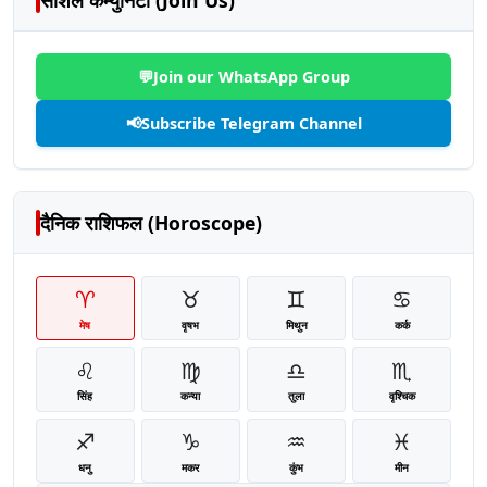
💬
Join our WhatsApp Group
📢
Subscribe Telegram Channel
दैनिक राशिफल (Horoscope)
♈
♉
♊
♋
मेष
वृषभ
मिथुन
कर्क
♌
♍
♎
♏
सिंह
कन्या
तुला
वृश्चिक
♐
♑
♒
♓
धनु
मकर
कुंभ
मीन