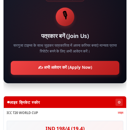
🎙️
पत्रकार बनें (Join Us)
सरगुजा टाइम्स के साथ जुड़कर पत्रकारिता में अपना करियर बनाएं! मान्यता प्राप्त
रिपोर्टर बनने के लिए अभी आवेदन करें।
✍️ अभी आवेदन करें (Apply Now)
लाइव क्रिकेट स्कोर
⚙️
ICC T20 WORLD CUP
लाइव
IND 198/4 (19.4)