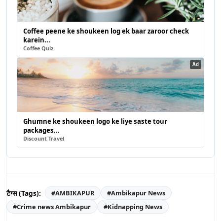
Coffee peene ke shoukeen log ek baar zaroor check
karein...
Coffee Quiz
Ad
Ghumne ke shoukeen logo ke liye saste tour
packages...
Discount Travel
टैग्स (Tags):
#
AMBIKAPUR
#
Ambikapur News
#
Crime news Ambikapur
#
Kidnapping News