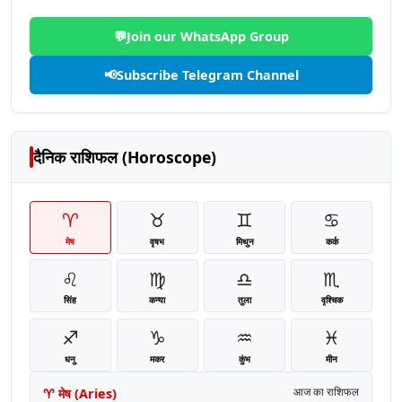
💬
Join our WhatsApp Group
📢
Subscribe Telegram Channel
दैनिक राशिफल (Horoscope)
♈
♉
♊
♋
मेष
वृषभ
मिथुन
कर्क
♌
♍
♎
♏
सिंह
कन्या
तुला
वृश्चिक
♐
♑
♒
♓
धनु
मकर
कुंभ
मीन
♈
मेष
(
Aries
)
आज का राशिफल