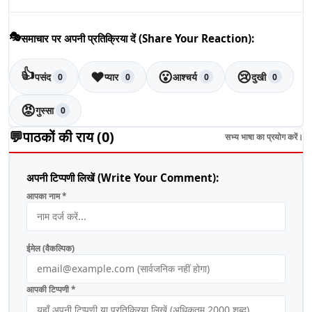
🎭
समाचार पर अपनी प्रतिक्रिया दें (Share Your Reaction):
👍
❤️
😮
😢
पसंद
प्यार
आश्चर्य
दुखी
0
0
0
0
😡
गुस्सा
0
💬
पाठकों की राय (
0
)
सभ्य भाषा का प्रयोग करें।
अपनी टिप्पणी लिखें (Write Your Comment):
आपका नाम *
ईमेल (वैकल्पिक)
आपकी टिप्पणी *