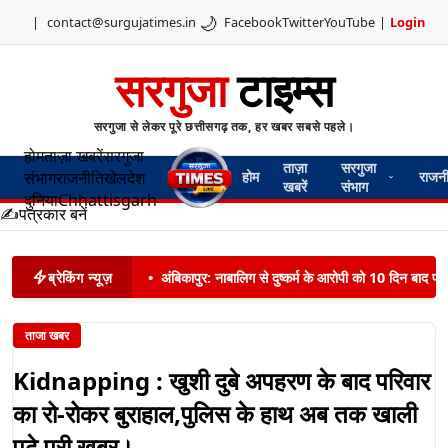
🌙
|
contact@surgujatimes.in
Facebook
Twitter
YouTube
|
Login
सरगुजा
टाइम्स
सरगुजा से लेकर पूरे छत्तीसगढ़ तक, हर खबर सबसे पहले।
होम
ताज़ा खबरें
सरगुजा
ताज़ा
सरगुजा
संभाग
राजनीति
खेल
देश
होम
राजन
खबरें
संभाग
दुनिया
Chhattisgarh
✍️
पत्रकार बनें
ब्रेकिंग न्यूज़
•
अंबिकापुर: नाबालिग से दुष्कर्म के आरोपी को 10 दिन बाद पट
ताजा खबर
Kidnapping : खुशी दुबे अपहरण के बाद परिवार
का रो-रोकर बुराहाल,पुलिस के हाथ अब तक खाली
पढ़े पूरी ख़बर।