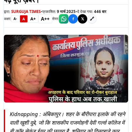
द्वारा:
SURGUJA TIMES
•
प्रकाशित:
9 मार्च 2025
•
दे देखा गया:
446
बार
A++
A+
🔗
A
f
𝕏
अक्षर:
शेयर:
A-
Kidnapping : अंबिकापुर। शहर के बौरीपारा इलाके की रहने
वाली खुशी दुबे, जो कि शासकीय राजमोहनी देवी गर्ल्स कॉलेज में
बी.कॉम सेकंड ईयर की छात्रा है, शनिवार को दिनदहाड़े कार