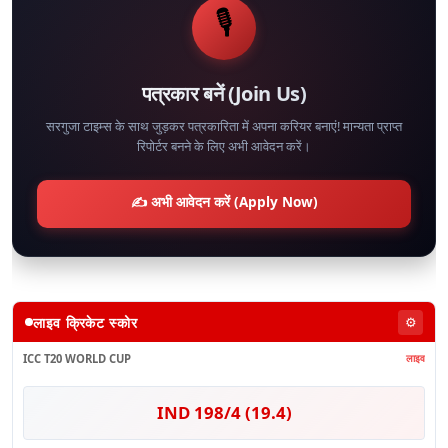
🎙️
पत्रकार बनें (Join Us)
सरगुजा टाइम्स के साथ जुड़कर पत्रकारिता में अपना करियर बनाएं! मान्यता प्राप्त
रिपोर्टर बनने के लिए अभी आवेदन करें।
✍️ अभी आवेदन करें (Apply Now)
लाइव क्रिकेट स्कोर
⚙️
ICC T20 WORLD CUP
लाइव
IND 198/4 (19.4)