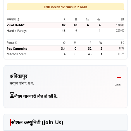
IND needs 12 runs in 2 balls
बल्लेबाज 🏏
R
B
4s
6s
SR
Virat Kohli
*
82
48
6
4
170.83
Hardik Pandya
15
6
1
1
250.00
गेंदबाज 🥎
O
M
R
W
EC
Pat Cummins
3.4
0
32
2
8.72
Mitchell Starc
4
0
45
1
11.25
--
अंबिकापुर
सरगुजा संभाग, छ.ग.
समय:
⏳
मौसम जानकारी लोड हो रही है...
सोशल कम्युनिटी (Join Us)