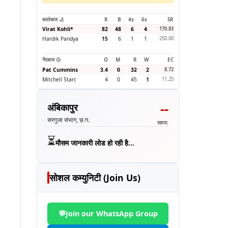
बल्लेबाज 🏏
R
B
4s
6s
SR
Virat Kohli
*
82
48
6
4
170.83
Hardik Pandya
15
6
1
1
250.00
गेंदबाज 🥎
O
M
R
W
EC
Pat Cummins
3.4
0
32
2
8.72
Mitchell Starc
4
0
45
1
11.25
--
अंबिकापुर
सरगुजा संभाग, छ.ग.
समय:
⏳
मौसम जानकारी लोड हो रही है...
सोशल कम्युनिटी (Join Us)
💬
Join our WhatsApp Group