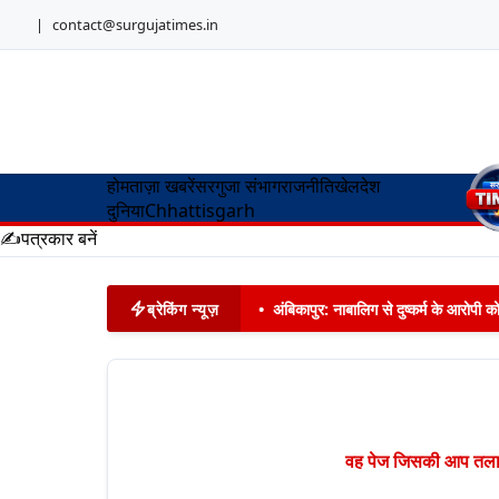
|
contact@surgujatimes.in
होम
ताज़ा खबरें
सरगुजा संभाग
राजनीति
खेल
देश
दुनिया
Chhattisgarh
✍️
पत्रकार बनें
ब्रेकिंग न्यूज़
•
अंबिकापुर: नाबालिग से दुष्कर्म के आरोपी 
वह पेज जिसकी आप तलाश