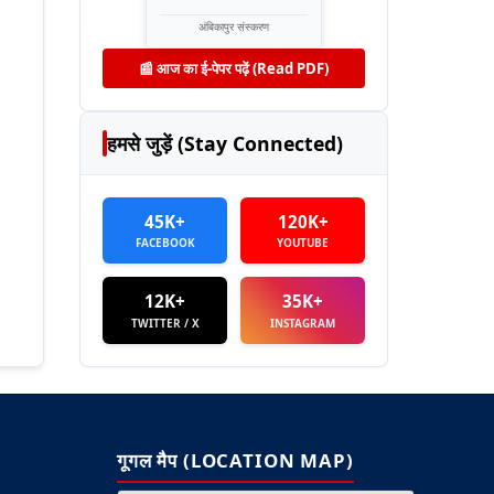
अंबिकापुर संस्करण
📰 आज का ई-पेपर पढ़ें (Read PDF)
हमसे जुड़ें (Stay Connected)
45K+
120K+
FACEBOOK
YOUTUBE
12K+
35K+
TWITTER / X
INSTAGRAM
गूगल मैप (LOCATION MAP)