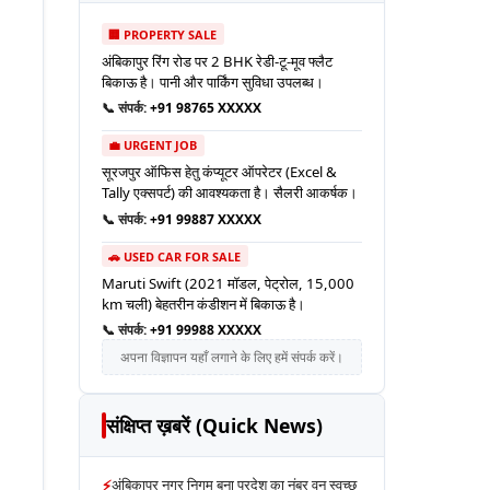
🏢 PROPERTY SALE
अंबिकापुर रिंग रोड पर 2 BHK रेडी-टू-मूव फ्लैट
बिकाऊ है। पानी और पार्किंग सुविधा उपलब्ध।
📞 संपर्क:
+91 98765 XXXXX
💼 URGENT JOB
सूरजपुर ऑफिस हेतु कंप्यूटर ऑपरेटर (Excel &
Tally एक्सपर्ट) की आवश्यकता है। सैलरी आकर्षक।
📞 संपर्क:
+91 99887 XXXXX
🚗 USED CAR FOR SALE
Maruti Swift (2021 मॉडल, पेट्रोल, 15,000
km चली) बेहतरीन कंडीशन में बिकाऊ है।
📞 संपर्क:
+91 99988 XXXXX
अपना विज्ञापन यहाँ लगाने के लिए हमें संपर्क करें।
संक्षिप्त ख़बरें (Quick News)
⚡
अंबिकापुर नगर निगम बना प्रदेश का नंबर वन स्वच्छ