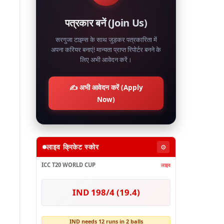
पत्रकार बनें (Join Us)
सरगुजा टाइम्स के साथ जुड़कर पत्रकारिता में
अपना करियर बनाएं! मान्यता प्राप्त रिपोर्टर बनने के
लिए अभी आवेदन करें।
✍️ अभी आवेदन करें (Apply
Now)
लाइव क्रिकेट स्कोर
⚙️
ICC T20 WORLD CUP
लाइव
IND 198/4 (19.4)
IND needs 12 runs in 2 balls