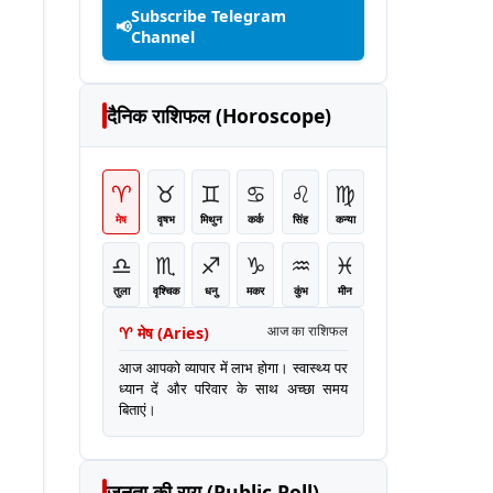
Subscribe Telegram
📢
Channel
दैनिक राशिफल (Horoscope)
♈
♉
♊
♋
♌
♍
मेष
वृषभ
मिथुन
कर्क
सिंह
कन्या
♎
♏
♐
♑
♒
♓
तुला
वृश्चिक
धनु
मकर
कुंभ
मीन
♈
मेष
(
Aries
)
आज का राशिफल
आज आपको व्यापार में लाभ होगा। स्वास्थ्य पर
ध्यान दें और परिवार के साथ अच्छा समय
बिताएं।
जनता की राय (Public Poll)