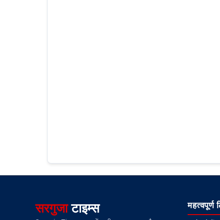
सरगुजा
टाइम्स
महत्वपूर्ण 