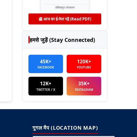
अंबिकापुर संस्करण
📰 आज का ई-पेपर पढ़ें (Read PDF)
हमसे जुड़ें (Stay Connected)
45K+
120K+
FACEBOOK
YOUTUBE
12K+
35K+
TWITTER / X
INSTAGRAM
गूगल मैप (LOCATION MAP)