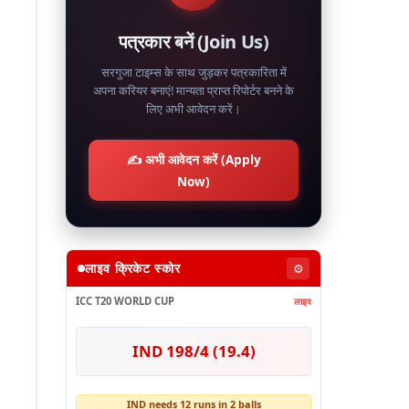
पत्रकार बनें (Join Us)
सरगुजा टाइम्स के साथ जुड़कर पत्रकारिता में
अपना करियर बनाएं! मान्यता प्राप्त रिपोर्टर बनने के
लिए अभी आवेदन करें।
✍️ अभी आवेदन करें (Apply
Now)
लाइव क्रिकेट स्कोर
⚙️
ICC T20 WORLD CUP
लाइव
IND 198/4 (19.4)
IND needs 12 runs in 2 balls