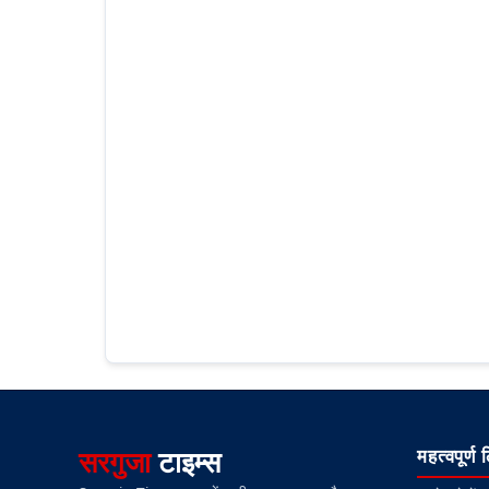
सरगुजा
टाइम्स
महत्वपूर्ण 