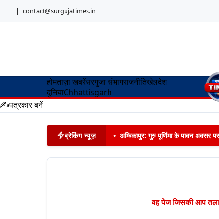
|
contact@surgujatimes.in
होम
ताज़ा खबरें
सरगुजा संभाग
राजनीति
खेल
देश
दुनिया
Chhattisgarh
✍️
पत्रकार बनें
ब्रेकिंग न्यूज़
•
अम्बिकापुर: गुरु पूर्णिमा के पावन अवसर पर
वह पेज जिसकी आप तलाश