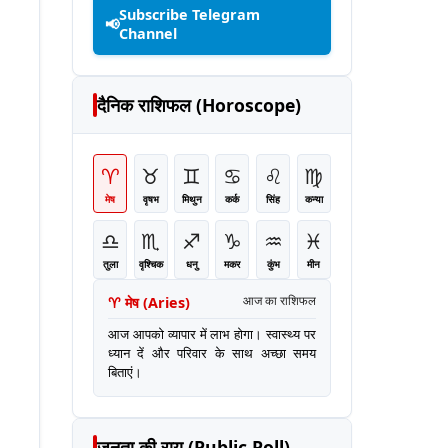
Subscribe Telegram
📢
Channel
दैनिक राशिफल (Horoscope)
♈
♉
♊
♋
♌
♍
मेष
वृषभ
मिथुन
कर्क
सिंह
कन्या
♎
♏
♐
♑
♒
♓
तुला
वृश्चिक
धनु
मकर
कुंभ
मीन
♈
मेष
(
Aries
)
आज का राशिफल
आज आपको व्यापार में लाभ होगा। स्वास्थ्य पर
ध्यान दें और परिवार के साथ अच्छा समय
बिताएं।
जनता की राय (Public Poll)