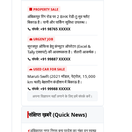
🏢 PROPERTY SALE
अंबिकापुर रिंग रोड पर 2 BHK रेडी-टू-मूव फ्लैट
बिकाऊ है। पानी और पार्किंग सुविधा उपलब्ध।
📞 संपर्क:
+91 98765 XXXXX
💼 URGENT JOB
सूरजपुर ऑफिस हेतु कंप्यूटर ऑपरेटर (Excel &
Tally एक्सपर्ट) की आवश्यकता है। सैलरी आकर्षक।
📞 संपर्क:
+91 99887 XXXXX
🚗 USED CAR FOR SALE
Maruti Swift (2021 मॉडल, पेट्रोल, 15,000
km चली) बेहतरीन कंडीशन में बिकाऊ है।
📞 संपर्क:
+91 99988 XXXXX
अपना विज्ञापन यहाँ लगाने के लिए हमें संपर्क करें।
संक्षिप्त ख़बरें (Quick News)
⚡
अंबिकापुर नगर निगम बना प्रदेश का नंबर वन स्वच्छ