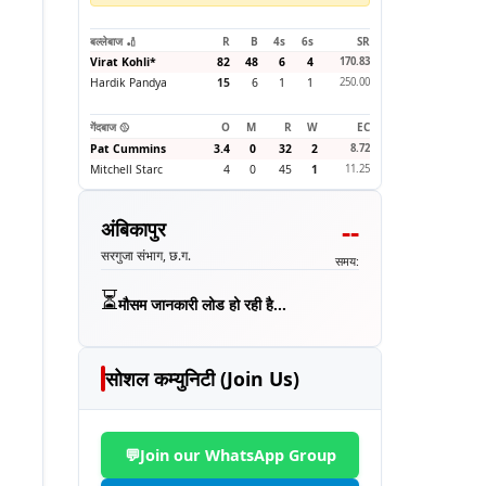
बल्लेबाज 🏏
R
B
4s
6s
SR
Virat Kohli
*
82
48
6
4
170.83
Hardik Pandya
15
6
1
1
250.00
गेंदबाज 🥎
O
M
R
W
EC
Pat Cummins
3.4
0
32
2
8.72
Mitchell Starc
4
0
45
1
11.25
--
अंबिकापुर
सरगुजा संभाग, छ.ग.
समय:
⏳
मौसम जानकारी लोड हो रही है...
सोशल कम्युनिटी (Join Us)
💬
Join our WhatsApp Group