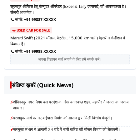
सूरजपुर ऑफिस हेतु कंप्यूटर ऑपरेटर (Excel & Tally एक्सपर्ट) की आवश्यकता है।
सैलरी आकर्षक।
📞 संपर्क:
+91 99887 XXXXX
🚗 USED CAR FOR SALE
Maruti Swift (2021 मॉडल, पेट्रोल, 15,000 km चली) बेहतरीन कंडीशन में
बिकाऊ है।
📞 संपर्क:
+91 99988 XXXXX
अपना विज्ञापन यहाँ लगाने के लिए हमें संपर्क करें।
संक्षिप्त ख़बरें (Quick News)
⚡
अंबिकापुर नगर निगम बना प्रदेश का नंबर वन स्वच्छ शहर, महापौर ने जनता का जताया
आभार।
⚡
प्रतापुपर मार्ग पर नए बाईपास निर्माण को शासन द्वारा मिली वित्तीय मंजूरी।
⚡
सरगुजा संभाग में आगामी 24 घंटे में भारी बारिश की मौसम विभाग की चेतावनी।