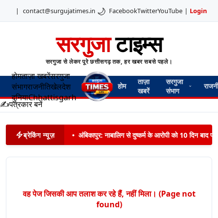
🌙
|
contact@surgujatimes.in
Facebook
Twitter
YouTube
|
Login
सरगुजा
टाइम्स
सरगुजा से लेकर पूरे छत्तीसगढ़ तक, हर खबर सबसे पहले।
होम
ताज़ा खबरें
सरगुजा
ताज़ा
सरगुजा
संभाग
राजनीति
खेल
देश
होम
राजन
खबरें
संभाग
दुनिया
Chhattisgarh
✍️
पत्रकार बनें
ब्रेकिंग न्यूज़
•
अंबिकापुर: नाबालिग से दुष्कर्म के आरोपी को 10 दिन बाद पट
वह पेज जिसकी आप तलाश कर रहे हैं, नहीं मिला। (Page not
found)