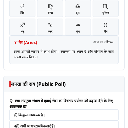
♌
♍
♎
♏
सिंह
कन्या
तुला
वृश्चिक
♐
♑
♒
♓
धनु
मकर
कुंभ
मीन
♈
मेष
(
Aries
)
आज का राशिफल
आज आपको व्यापार में लाभ होगा। स्वास्थ्य पर ध्यान दें और परिवार के साथ
अच्छा समय बिताएं।
जनता की राय (Public Poll)
Q. क्या सरगुजा संभाग में हवाई सेवा का विस्तार पर्यटन को बढ़ावा देने के लिए
आवश्यक है?
हाँ, बिल्कुल आवश्यक है।
नहीं, अभी अन्य प्राथमिकताएं हैं।