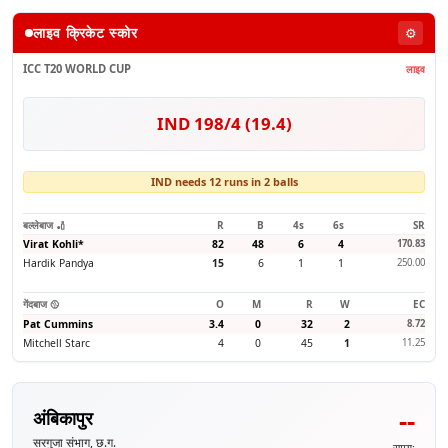
लाइव क्रिकेट स्कोर
⚙️
ICC T20 WORLD CUP
लाइव
IND 198/4 (19.4)
IND needs 12 runs in 2 balls
बल्लेबाज 🏏
R
B
4s
6s
SR
Virat Kohli
*
82
48
6
4
170.83
Hardik Pandya
15
6
1
1
250.00
गेंदबाज 🥎
O
M
R
W
EC
Pat Cummins
3.4
0
32
2
8.72
Mitchell Starc
4
0
45
1
11.25
--
अंबिकापुर
सरगुजा संभाग, छ.ग.
समय: