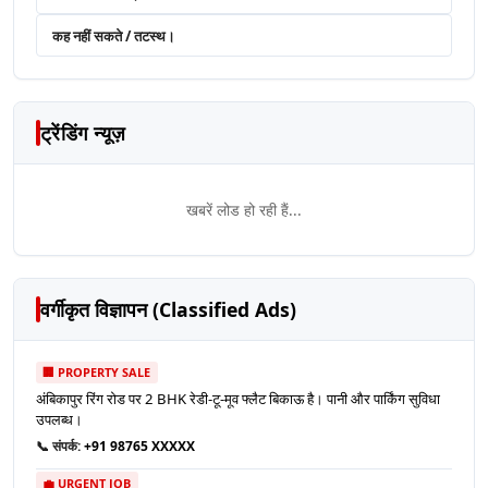
कह नहीं सकते / तटस्थ।
ट्रेंडिंग न्यूज़
खबरें लोड हो रही हैं...
वर्गीकृत विज्ञापन (Classified Ads)
🏢 PROPERTY SALE
अंबिकापुर रिंग रोड पर 2 BHK रेडी-टू-मूव फ्लैट बिकाऊ है। पानी और पार्किंग सुविधा
उपलब्ध।
📞 संपर्क:
+91 98765 XXXXX
💼 URGENT JOB