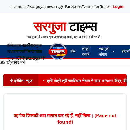
🌙
|
contact@surgujatimes.in
Facebook
Twitter
YouTube
|
Login
सरगुजा
टाइम्स
सरगुजा से लेकर पूरे छत्तीसगढ़ तक, हर खबर सबसे पहले।
होम
ताज़ा खबरें
सरगुजा
ताज़ा
सरगुजा
संभाग
राजनीति
खेल
देश
होम
राजन
खबरें
संभाग
दुनिया
Chhattisgarh
✍️
पत्रकार बनें
ब्रेकिंग न्यूज़
•
कृषि मंत्री श्री रामविचार नेताम ने खाद भण्डारण केंद्र,
वह पेज जिसकी आप तलाश कर रहे हैं, नहीं मिला। (Page not
found)