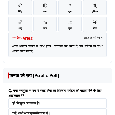
♌
♍
♎
♏
सिंह
कन्या
तुला
वृश्चिक
♐
♑
♒
♓
धनु
मकर
कुंभ
मीन
♈
मेष
(
Aries
)
आज का राशिफल
आज आपको व्यापार में लाभ होगा। स्वास्थ्य पर ध्यान दें और परिवार के साथ
अच्छा समय बिताएं।
जनता की राय (Public Poll)
Q. क्या सरगुजा संभाग में हवाई सेवा का विस्तार पर्यटन को बढ़ावा देने के लिए
आवश्यक है?
हाँ, बिल्कुल आवश्यक है।
नहीं, अभी अन्य प्राथमिकताएं हैं।