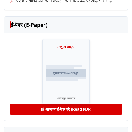
⚡
मैनपाट और रामगढ़ जैसे स्थानीय पर्यटन स्थलों पर वीकेंड पर उमड़ी भारी भीड़।
ई-पेपर (E-Paper)
सरगुजा टाइम्स
मुख्य समाचार (Cover Page)
अंबिकापुर संस्करण
📰 आज का ई-पेपर पढ़ें (Read PDF)