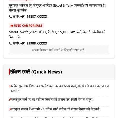
सूरजपुर ऑफिस हेतु कंप्यूटर ऑपरेटर (Excel & Tally एक्सपर्ट) की आवश्यकता है।
सैलरी आकर्षक।
📞 संपर्क:
+91 99887 XXXXX
🚗 USED CAR FOR SALE
Maruti Swift (2021 मॉडल, पेट्रोल, 15,000 km चली) बेहतरीन कंडीशन में
बिकाऊ है।
📞 संपर्क:
+91 99988 XXXXX
अपना विज्ञापन यहाँ लगाने के लिए हमें संपर्क करें।
संक्षिप्त ख़बरें (Quick News)
⚡
अंबिकापुर नगर निगम बना प्रदेश का नंबर वन स्वच्छ शहर, महापौर ने जनता का जताया
आभार।
⚡
प्रतापुपर मार्ग पर नए बाईपास निर्माण को शासन द्वारा मिली वित्तीय मंजूरी।
⚡
सरगुजा संभाग में आगामी 24 घंटे में भारी बारिश की मौसम विभाग की चेतावनी।