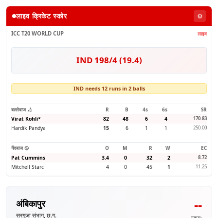
लाइव क्रिकेट स्कोर
⚙️
ICC T20 WORLD CUP
लाइव
IND 198/4 (19.4)
IND needs 12 runs in 2 balls
बल्लेबाज 🏏
R
B
4s
6s
SR
Virat Kohli
*
82
48
6
4
170.83
Hardik Pandya
15
6
1
1
250.00
गेंदबाज 🥎
O
M
R
W
EC
Pat Cummins
3.4
0
32
2
8.72
Mitchell Starc
4
0
45
1
11.25
--
अंबिकापुर
सरगुजा संभाग, छ.ग.
समय: