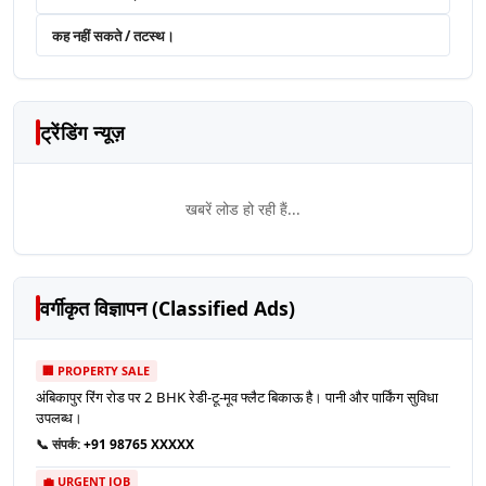
कह नहीं सकते / तटस्थ।
ट्रेंडिंग न्यूज़
खबरें लोड हो रही हैं...
वर्गीकृत विज्ञापन (Classified Ads)
🏢 PROPERTY SALE
अंबिकापुर रिंग रोड पर 2 BHK रेडी-टू-मूव फ्लैट बिकाऊ है। पानी और पार्किंग सुविधा
उपलब्ध।
📞 संपर्क:
+91 98765 XXXXX
💼 URGENT JOB