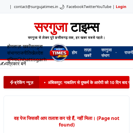
🌙
|
contact@surgujatimes.in
Facebook
Twitter
YouTube
|
Login
सरगुजा
टाइम्स
सरगुजा से लेकर पूरे छत्तीसगढ़ तक, हर खबर सबसे पहले।
होम
ताज़ा खबरें
सरगुजा
ताज़ा
सरगुजा
संभाग
राजनीति
खेल
देश
होम
राजन
खबरें
संभाग
दुनिया
Chhattisgarh
✍️
पत्रकार बनें
ब्रेकिंग न्यूज़
•
अंबिकापुर: नाबालिग से दुष्कर्म के आरोपी को 10 दिन बाद पट
वह पेज जिसकी आप तलाश कर रहे हैं, नहीं मिला। (Page not
found)