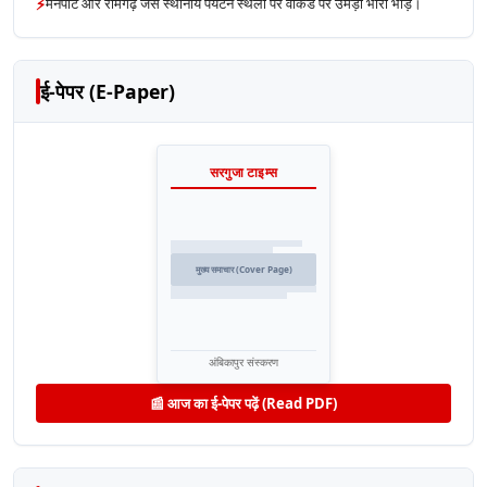
⚡
मैनपाट और रामगढ़ जैसे स्थानीय पर्यटन स्थलों पर वीकेंड पर उमड़ी भारी भीड़।
ई-पेपर (E-Paper)
सरगुजा टाइम्स
मुख्य समाचार (Cover Page)
अंबिकापुर संस्करण
📰 आज का ई-पेपर पढ़ें (Read PDF)