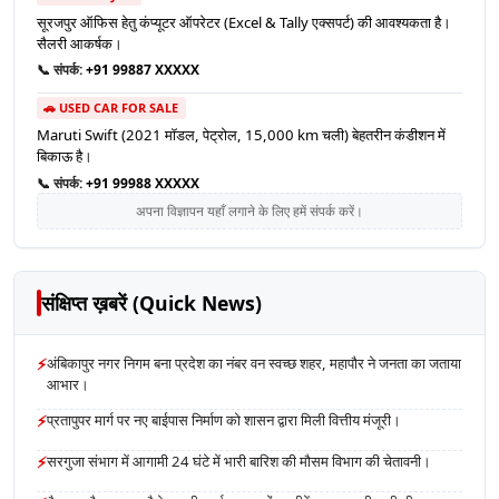
सूरजपुर ऑफिस हेतु कंप्यूटर ऑपरेटर (Excel & Tally एक्सपर्ट) की आवश्यकता है।
सैलरी आकर्षक।
📞 संपर्क:
+91 99887 XXXXX
🚗 USED CAR FOR SALE
Maruti Swift (2021 मॉडल, पेट्रोल, 15,000 km चली) बेहतरीन कंडीशन में
बिकाऊ है।
📞 संपर्क:
+91 99988 XXXXX
अपना विज्ञापन यहाँ लगाने के लिए हमें संपर्क करें।
संक्षिप्त ख़बरें (Quick News)
⚡
अंबिकापुर नगर निगम बना प्रदेश का नंबर वन स्वच्छ शहर, महापौर ने जनता का जताया
आभार।
⚡
प्रतापुपर मार्ग पर नए बाईपास निर्माण को शासन द्वारा मिली वित्तीय मंजूरी।
⚡
सरगुजा संभाग में आगामी 24 घंटे में भारी बारिश की मौसम विभाग की चेतावनी।