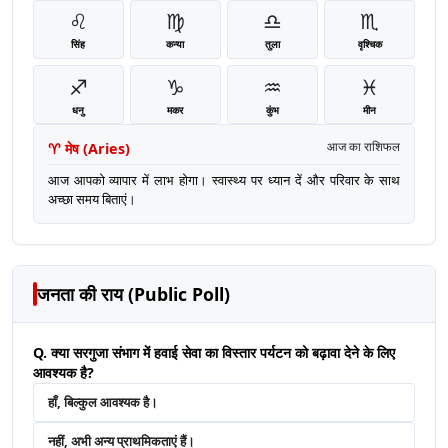
♌
♍
♎
♏
सिंह
कन्या
तुला
वृश्चिक
♐
♑
♒
♓
धनु
मकर
कुंभ
मीन
♈
मेष
(
Aries
)
आज का राशिफल
आज आपको व्यापार में लाभ होगा। स्वास्थ्य पर ध्यान दें और परिवार के साथ
अच्छा समय बिताएं।
जनता की राय (Public Poll)
Q. क्या सरगुजा संभाग में हवाई सेवा का विस्तार पर्यटन को बढ़ावा देने के लिए
आवश्यक है?
हाँ, बिल्कुल आवश्यक है।
नहीं, अभी अन्य प्राथमिकताएं हैं।