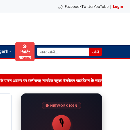
🌙
Facebook
Twitter
YouTube
|
Login
🎤
garh
रिपोर्टर
खोजें
सत्यापन
िमा के पावन अवसर पर छत्तीसगढ़ नागरिक सुरक्षा वेलफेयर फाउंडेशन के सदस्यों द्वारा जनपद पंचायत 
🔴 NETWORK JOIN
🎙️