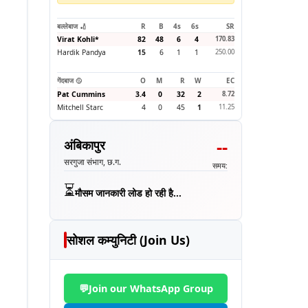
बल्लेबाज 🏏
R
B
4s
6s
SR
Virat Kohli
*
82
48
6
4
170.83
Hardik Pandya
15
6
1
1
250.00
गेंदबाज 🥎
O
M
R
W
EC
Pat Cummins
3.4
0
32
2
8.72
Mitchell Starc
4
0
45
1
11.25
--
अंबिकापुर
सरगुजा संभाग, छ.ग.
समय:
⏳
मौसम जानकारी लोड हो रही है...
सोशल कम्युनिटी (Join Us)
💬
Join our WhatsApp Group