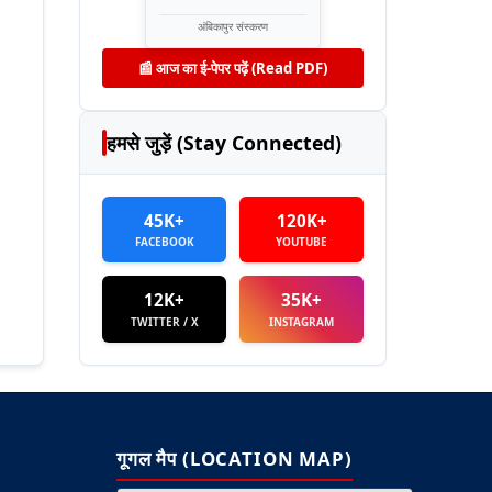
अंबिकापुर संस्करण
📰 आज का ई-पेपर पढ़ें (Read PDF)
हमसे जुड़ें (Stay Connected)
45K+
120K+
FACEBOOK
YOUTUBE
12K+
35K+
TWITTER / X
INSTAGRAM
गूगल मैप (LOCATION MAP)