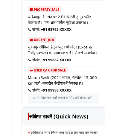
🏢 PROPERTY SALE
अंबिकापुर रिंग रोड पर 2 BHK रेडी-टू-मूव फ्लैट
बिकाऊ है। पानी और पार्किंग सुविधा उपलब्ध।
📞 संपर्क:
+91 98765 XXXXX
💼 URGENT JOB
सूरजपुर ऑफिस हेतु कंप्यूटर ऑपरेटर (Excel &
Tally एक्सपर्ट) की आवश्यकता है। सैलरी आकर्षक।
📞 संपर्क:
+91 99887 XXXXX
🚗 USED CAR FOR SALE
Maruti Swift (2021 मॉडल, पेट्रोल, 15,000
km चली) बेहतरीन कंडीशन में बिकाऊ है।
📞 संपर्क:
+91 99988 XXXXX
अपना विज्ञापन यहाँ लगाने के लिए हमें संपर्क करें।
संक्षिप्त ख़बरें (Quick News)
⚡
अंबिकापुर नगर निगम बना प्रदेश का नंबर वन स्वच्छ