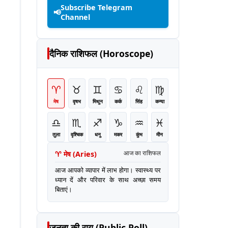
Subscribe Telegram
📢
Channel
दैनिक राशिफल (Horoscope)
♈
♉
♊
♋
♌
♍
मेष
वृषभ
मिथुन
कर्क
सिंह
कन्या
♎
♏
♐
♑
♒
♓
तुला
वृश्चिक
धनु
मकर
कुंभ
मीन
♈
मेष
(
Aries
)
आज का राशिफल
आज आपको व्यापार में लाभ होगा। स्वास्थ्य पर
ध्यान दें और परिवार के साथ अच्छा समय
बिताएं।
जनता की राय (Public Poll)