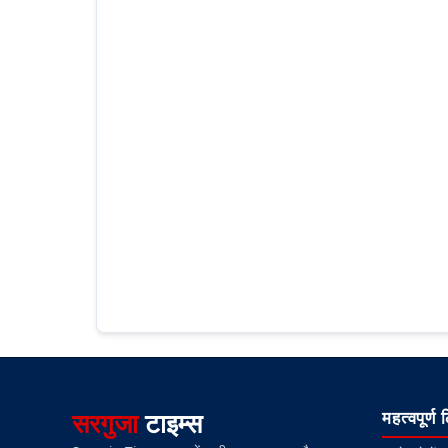
सरगुजा
टाइम्स
महत्वपूर्ण 