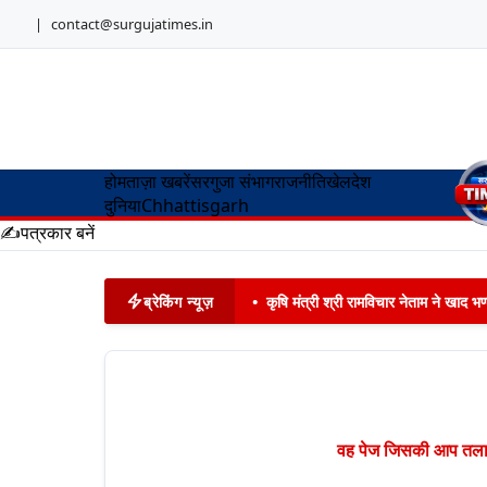
|
contact@surgujatimes.in
होम
ताज़ा खबरें
सरगुजा संभाग
राजनीति
खेल
देश
दुनिया
Chhattisgarh
✍️
पत्रकार बनें
ब्रेकिंग न्यूज़
•
कृषि मंत्री श्री रामविचार नेताम ने खाद
वह पेज जिसकी आप तलाश