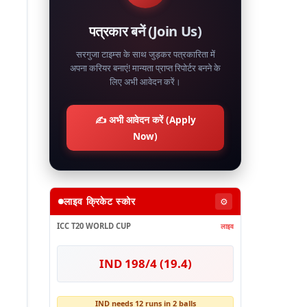
पत्रकार बनें (Join Us)
सरगुजा टाइम्स के साथ जुड़कर पत्रकारिता में
अपना करियर बनाएं! मान्यता प्राप्त रिपोर्टर बनने के
लिए अभी आवेदन करें।
✍️ अभी आवेदन करें (Apply
Now)
लाइव क्रिकेट स्कोर
⚙️
ICC T20 WORLD CUP
लाइव
IND 198/4 (19.4)
IND needs 12 runs in 2 balls