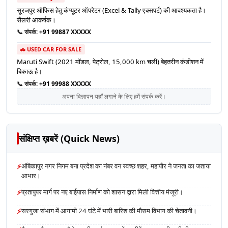
सूरजपुर ऑफिस हेतु कंप्यूटर ऑपरेटर (Excel & Tally एक्सपर्ट) की आवश्यकता है।
सैलरी आकर्षक।
📞 संपर्क:
+91 99887 XXXXX
🚗 USED CAR FOR SALE
Maruti Swift (2021 मॉडल, पेट्रोल, 15,000 km चली) बेहतरीन कंडीशन में
बिकाऊ है।
📞 संपर्क:
+91 99988 XXXXX
अपना विज्ञापन यहाँ लगाने के लिए हमें संपर्क करें।
संक्षिप्त ख़बरें (Quick News)
⚡
अंबिकापुर नगर निगम बना प्रदेश का नंबर वन स्वच्छ शहर, महापौर ने जनता का जताया
आभार।
⚡
प्रतापुपर मार्ग पर नए बाईपास निर्माण को शासन द्वारा मिली वित्तीय मंजूरी।
⚡
सरगुजा संभाग में आगामी 24 घंटे में भारी बारिश की मौसम विभाग की चेतावनी।