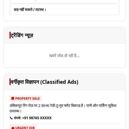
कह नहीं सकते / तटस्थ।
ट्रेंडिंग न्यूज़
खबरें लोड हो रही हैं...
वर्गीकृत विज्ञापन (Classified Ads)
🏢 PROPERTY SALE
अंबिकापुर रिंग रोड पर 2 BHK रेडी-टू-मूव फ्लैट बिकाऊ है। पानी और पार्किंग सुविधा
उपलब्ध।
📞 संपर्क:
+91 98765 XXXXX
💼 URGENT JOB