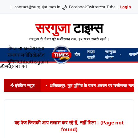
🌙
|
contact@surgujatimes.in
Facebook
Twitter
YouTube
|
Login
सरगुजा
टाइम्स
सरगुजा से लेकर पूरे छत्तीसगढ़ तक, हर खबर सबसे पहले।
होम
ताज़ा खबरें
सरगुजा
ताज़ा
सरगुजा
संभाग
राजनीति
खेल
देश
होम
राजन
खबरें
संभाग
दुनिया
Chhattisgarh
✍️
पत्रकार बनें
ब्रेकिंग न्यूज़
•
अम्बिकापुर: गुरु पूर्णिमा के पावन अवसर पर छत्तीसगढ़ नागरिक
वह पेज जिसकी आप तलाश कर रहे हैं, नहीं मिला। (Page not
found)