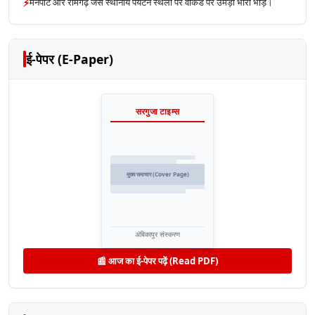
⚡
मैनपाट और रामगढ़ जैसे स्थानीय पर्यटन स्थलों पर वीकेंड पर उमड़ी भारी भीड़।
ई-पेपर (E-Paper)
सरगुजा टाइम्स
मुख्य समाचार (Cover Page)
अंबिकापुर संस्करण
📰 आज का ई-पेपर पढ़ें (Read PDF)