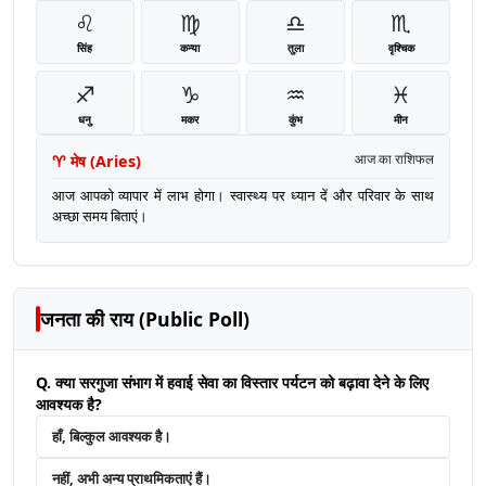
♌
♍
♎
♏
सिंह
कन्या
तुला
वृश्चिक
♐
♑
♒
♓
धनु
मकर
कुंभ
मीन
♈
मेष
(
Aries
)
आज का राशिफल
आज आपको व्यापार में लाभ होगा। स्वास्थ्य पर ध्यान दें और परिवार के साथ
अच्छा समय बिताएं।
जनता की राय (Public Poll)
Q. क्या सरगुजा संभाग में हवाई सेवा का विस्तार पर्यटन को बढ़ावा देने के लिए
आवश्यक है?
हाँ, बिल्कुल आवश्यक है।
नहीं, अभी अन्य प्राथमिकताएं हैं।