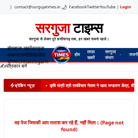
🌙
|
contact@surgujatimes.in
Facebook
Twitter
YouTube
|
Login
सरगुजा
टाइम्स
सरगुजा से लेकर पूरे छत्तीसगढ़ तक, हर खबर सबसे पहले।
होम
ताज़ा खबरें
सरगुजा
ताज़ा
सरगुजा
संभाग
राजनीति
खेल
देश
होम
राजन
खबरें
संभाग
दुनिया
Chhattisgarh
✍️
पत्रकार बनें
ब्रेकिंग न्यूज़
•
कृषि मंत्री श्री रामविचार नेताम ने खाद भण्डारण केंद्र,
वह पेज जिसकी आप तलाश कर रहे हैं, नहीं मिला। (Page not
found)