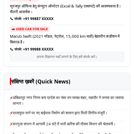
सूरजपुर ऑफिस हेतु कंप्यूटर ऑपरेटर (Excel & Tally एक्सपर्ट) की आवश्यकता है।
सैलरी आकर्षक।
📞 संपर्क:
+91 99887 XXXXX
🚗 USED CAR FOR SALE
Maruti Swift (2021 मॉडल, पेट्रोल, 15,000 km चली) बेहतरीन कंडीशन में
बिकाऊ है।
📞 संपर्क:
+91 99988 XXXXX
अपना विज्ञापन यहाँ लगाने के लिए हमें संपर्क करें।
संक्षिप्त ख़बरें (Quick News)
⚡
अंबिकापुर नगर निगम बना प्रदेश का नंबर वन स्वच्छ शहर, महापौर ने जनता का जताया
आभार।
⚡
प्रतापुपर मार्ग पर नए बाईपास निर्माण को शासन द्वारा मिली वित्तीय मंजूरी।
⚡
सरगुजा संभाग में आगामी 24 घंटे में भारी बारिश की मौसम विभाग की चेतावनी।