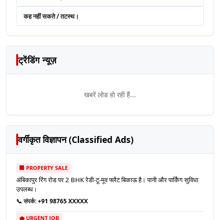
कह नहीं सकते / तटस्थ।
ट्रेंडिंग न्यूज़
खबरें लोड हो रही हैं...
वर्गीकृत विज्ञापन (Classified Ads)
🏢 PROPERTY SALE
अंबिकापुर रिंग रोड पर 2 BHK रेडी-टू-मूव फ्लैट बिकाऊ है। पानी और पार्किंग सुविधा
उपलब्ध।
📞 संपर्क:
+91 98765 XXXXX
💼 URGENT JOB