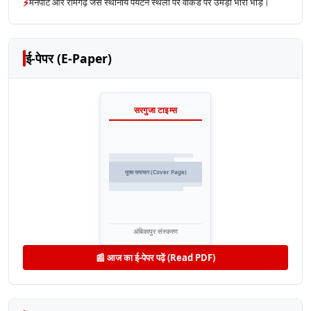
⚡
मैनपाट और रामगढ़ जैसे स्थानीय पर्यटन स्थलों पर वीकेंड पर उमड़ी भारी भीड़।
ई-पेपर (E-Paper)
सरगुजा टाइम्स
मुख्य समाचार (Cover Page)
अंबिकापुर संस्करण
📰 आज का ई-पेपर पढ़ें (Read PDF)