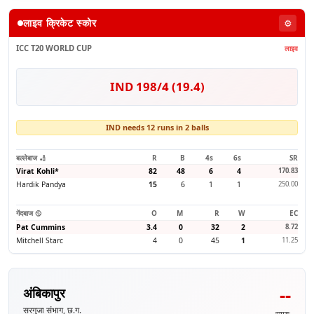
लाइव क्रिकेट स्कोर
⚙️
ICC T20 WORLD CUP
लाइव
IND 198/4 (19.4)
IND needs 12 runs in 2 balls
बल्लेबाज 🏏
R
B
4s
6s
SR
Virat Kohli
*
82
48
6
4
170.83
Hardik Pandya
15
6
1
1
250.00
गेंदबाज 🥎
O
M
R
W
EC
Pat Cummins
3.4
0
32
2
8.72
Mitchell Starc
4
0
45
1
11.25
--
अंबिकापुर
सरगुजा संभाग, छ.ग.
समय: