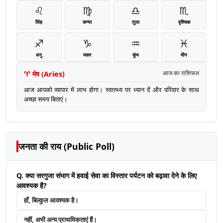
♌
♍
♎
♏
सिंह
कन्या
तुला
वृश्चिक
♐
♑
♒
♓
धनु
मकर
कुंभ
मीन
♈
मेष
(
Aries
)
आज का राशिफल
आज आपको व्यापार में लाभ होगा। स्वास्थ्य पर ध्यान दें और परिवार के साथ
अच्छा समय बिताएं।
जनता की राय (Public Poll)
Q. क्या सरगुजा संभाग में हवाई सेवा का विस्तार पर्यटन को बढ़ावा देने के लिए
आवश्यक है?
हाँ, बिल्कुल आवश्यक है।
नहीं, अभी अन्य प्राथमिकताएं हैं।