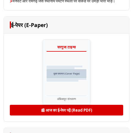
⚡
मैनपाट और रामगढ़ जैसे स्थानीय पर्यटन स्थलों पर वीकेंड पर उमड़ी भारी भीड़।
ई-पेपर (E-Paper)
सरगुजा टाइम्स
मुख्य समाचार (Cover Page)
अंबिकापुर संस्करण
📰 आज का ई-पेपर पढ़ें (Read PDF)