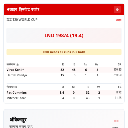
लाइव क्रिकेट स्कोर
⚙️
ICC T20 WORLD CUP
लाइव
IND 198/4 (19.4)
IND needs 12 runs in 2 balls
बल्लेबाज 🏏
R
B
4s
6s
SR
Virat Kohli
*
82
48
6
4
170.83
Hardik Pandya
15
6
1
1
250.00
गेंदबाज 🥎
O
M
R
W
EC
Pat Cummins
3.4
0
32
2
8.72
Mitchell Starc
4
0
45
1
11.25
--
अंबिकापुर
सरगुजा संभाग, छ.ग.
समय: