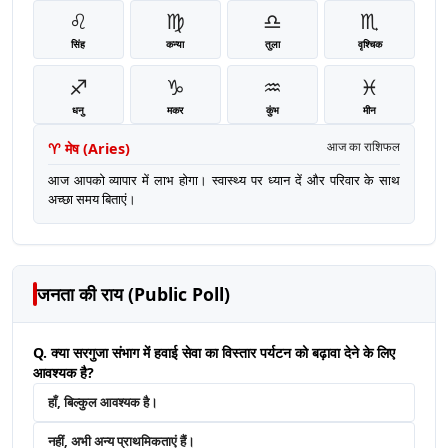
♌
♍
♎
♏
सिंह
कन्या
तुला
वृश्चिक
♐
♑
♒
♓
धनु
मकर
कुंभ
मीन
♈
मेष
(
Aries
)
आज का राशिफल
आज आपको व्यापार में लाभ होगा। स्वास्थ्य पर ध्यान दें और परिवार के साथ
अच्छा समय बिताएं।
जनता की राय (Public Poll)
Q. क्या सरगुजा संभाग में हवाई सेवा का विस्तार पर्यटन को बढ़ावा देने के लिए
आवश्यक है?
हाँ, बिल्कुल आवश्यक है।
नहीं, अभी अन्य प्राथमिकताएं हैं।