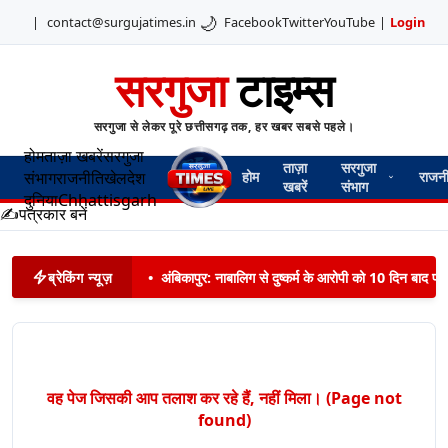
🌙
|
contact@surgujatimes.in
Facebook
Twitter
YouTube
|
Login
सरगुजा
टाइम्स
सरगुजा से लेकर पूरे छत्तीसगढ़ तक, हर खबर सबसे पहले।
होम
ताज़ा खबरें
सरगुजा
ताज़ा
सरगुजा
संभाग
राजनीति
खेल
देश
होम
राजन
खबरें
संभाग
दुनिया
Chhattisgarh
✍️
पत्रकार बनें
ब्रेकिंग न्यूज़
•
अंबिकापुर: नाबालिग से दुष्कर्म के आरोपी को 10 दिन बाद पट
वह पेज जिसकी आप तलाश कर रहे हैं, नहीं मिला। (Page not
found)