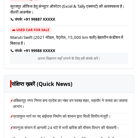
सूरजपुर ऑफिस हेतु कंप्यूटर ऑपरेटर (Excel & Tally एक्सपर्ट) की आवश्यकता है।
सैलरी आकर्षक।
📞 संपर्क:
+91 99887 XXXXX
🚗 USED CAR FOR SALE
Maruti Swift (2021 मॉडल, पेट्रोल, 15,000 km चली) बेहतरीन कंडीशन में
बिकाऊ है।
📞 संपर्क:
+91 99988 XXXXX
अपना विज्ञापन यहाँ लगाने के लिए हमें संपर्क करें।
संक्षिप्त ख़बरें (Quick News)
⚡
अंबिकापुर नगर निगम बना प्रदेश का नंबर वन स्वच्छ शहर, महापौर ने जनता का जताया
आभार।
⚡
प्रतापुपर मार्ग पर नए बाईपास निर्माण को शासन द्वारा मिली वित्तीय मंजूरी।
⚡
सरगुजा संभाग में आगामी 24 घंटे में भारी बारिश की मौसम विभाग की चेतावनी।