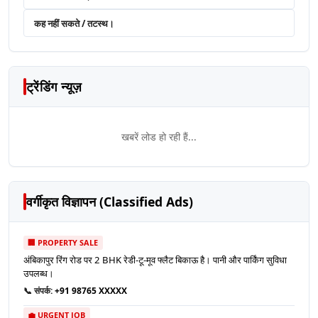
कह नहीं सकते / तटस्थ।
ट्रेंडिंग न्यूज़
खबरें लोड हो रही हैं...
वर्गीकृत विज्ञापन (Classified Ads)
🏢 PROPERTY SALE
अंबिकापुर रिंग रोड पर 2 BHK रेडी-टू-मूव फ्लैट बिकाऊ है। पानी और पार्किंग सुविधा
उपलब्ध।
📞 संपर्क:
+91 98765 XXXXX
💼 URGENT JOB