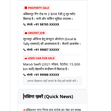
🏢 PROPERTY SALE
अंबिकापुर रिंग रोड पर 2 BHK रेडी-टू-मूव फ्लैट
बिकाऊ है। पानी और पार्किंग सुविधा उपलब्ध।
📞 संपर्क:
+91 98765 XXXXX
💼 URGENT JOB
सूरजपुर ऑफिस हेतु कंप्यूटर ऑपरेटर (Excel &
Tally एक्सपर्ट) की आवश्यकता है। सैलरी आकर्षक।
📞 संपर्क:
+91 99887 XXXXX
🚗 USED CAR FOR SALE
Maruti Swift (2021 मॉडल, पेट्रोल, 15,000
km चली) बेहतरीन कंडीशन में बिकाऊ है।
📞 संपर्क:
+91 99988 XXXXX
अपना विज्ञापन यहाँ लगाने के लिए हमें संपर्क करें।
संक्षिप्त ख़बरें (Quick News)
⚡
अंबिकापुर नगर निगम बना प्रदेश का नंबर वन स्वच्छ