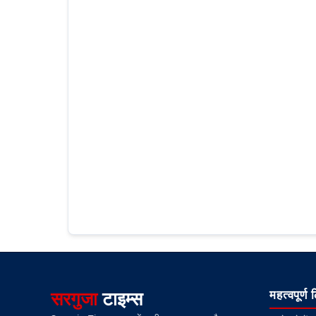
सरगुजा
टाइम्स
महत्वपूर्ण 