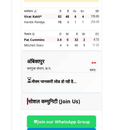
बल्लेबाज 🏏
R
B
4s
6s
SR
Virat Kohli
*
82
48
6
4
170.83
Hardik Pandya
15
6
1
1
250.00
गेंदबाज 🥎
O
M
R
W
EC
Pat Cummins
3.4
0
32
2
8.72
Mitchell Starc
4
0
45
1
11.25
--
अंबिकापुर
सरगुजा संभाग, छ.ग.
समय:
⏳
मौसम जानकारी लोड हो रही है...
सोशल कम्युनिटी (Join Us)
💬
Join our WhatsApp Group