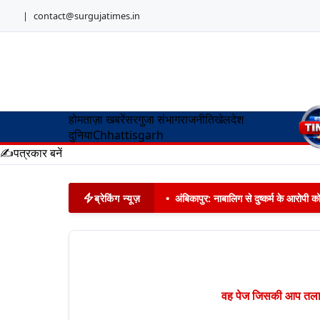
|
contact@surgujatimes.in
होम
ताज़ा खबरें
सरगुजा संभाग
राजनीति
खेल
देश
दुनिया
Chhattisgarh
✍️
पत्रकार बनें
ब्रेकिंग न्यूज़
•
अंबिकापुर: नाबालिग से दुष्कर्म के आरोपी 
वह पेज जिसकी आप तलाश