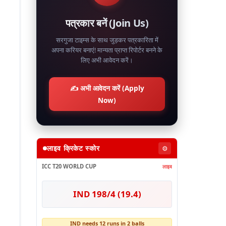
पत्रकार बनें (Join Us)
सरगुजा टाइम्स के साथ जुड़कर पत्रकारिता में
अपना करियर बनाएं! मान्यता प्राप्त रिपोर्टर बनने के
लिए अभी आवेदन करें।
✍️ अभी आवेदन करें (Apply
Now)
लाइव क्रिकेट स्कोर
⚙️
ICC T20 WORLD CUP
लाइव
IND 198/4 (19.4)
IND needs 12 runs in 2 balls