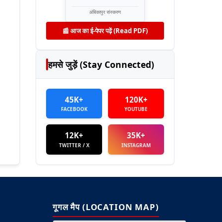
अंबिकापुर संस्करण
📰 आज का ई-पेपर पढ़ें (Read PDF)
हमसे जुड़ें (Stay Connected)
45K+
120K+
FACEBOOK
YOUTUBE
12K+
35K+
TWITTER / X
INSTAGRAM
गूगल मैप (LOCATION MAP)