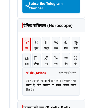
Subscribe Telegram
📢
Channel
दैनिक राशिफल (Horoscope)
♈
♉
♊
♋
♌
♍
मेष
वृषभ
मिथुन
कर्क
सिंह
कन्या
♎
♏
♐
♑
♒
♓
तुला
वृश्चिक
धनु
मकर
कुंभ
मीन
♈
मेष
(
Aries
)
आज का राशिफल
आज आपको व्यापार में लाभ होगा। स्वास्थ्य पर
ध्यान दें और परिवार के साथ अच्छा समय
बिताएं।
जनता की राय (Public Poll)