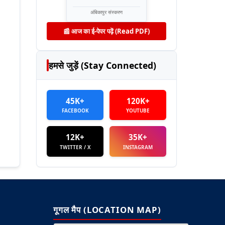
अंबिकापुर संस्करण
📰 आज का ई-पेपर पढ़ें (Read PDF)
हमसे जुड़ें (Stay Connected)
45K+
120K+
FACEBOOK
YOUTUBE
12K+
35K+
TWITTER / X
INSTAGRAM
गूगल मैप (LOCATION MAP)