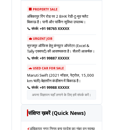
🏢 PROPERTY SALE
अंबिकापुर रिंग रोड पर 2 BHK रेडी-टू-मूव फ्लैट
बिकाऊ है। पानी और पार्किंग सुविधा उपलब्ध।
📞 संपर्क:
+91 98765 XXXXX
💼 URGENT JOB
सूरजपुर ऑफिस हेतु कंप्यूटर ऑपरेटर (Excel &
Tally एक्सपर्ट) की आवश्यकता है। सैलरी आकर्षक।
📞 संपर्क:
+91 99887 XXXXX
🚗 USED CAR FOR SALE
Maruti Swift (2021 मॉडल, पेट्रोल, 15,000
km चली) बेहतरीन कंडीशन में बिकाऊ है।
📞 संपर्क:
+91 99988 XXXXX
अपना विज्ञापन यहाँ लगाने के लिए हमें संपर्क करें।
संक्षिप्त ख़बरें (Quick News)
⚡
अंबिकापुर नगर निगम बना प्रदेश का नंबर वन स्वच्छ