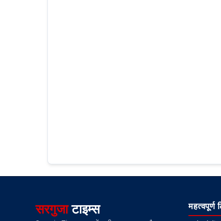
सरगुजा
टाइम्स
महत्वपूर्ण 