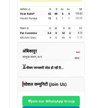
बल्लेबाज 🏏
R
B
4s
6s
SR
Virat Kohli
*
82
48
6
4
170.83
Hardik Pandya
15
6
1
1
250.00
गेंदबाज 🥎
O
M
R
W
EC
Pat Cummins
3.4
0
32
2
8.72
Mitchell Starc
4
0
45
1
11.25
--
अंबिकापुर
सरगुजा संभाग, छ.ग.
समय:
⏳
मौसम जानकारी लोड हो रही है...
सोशल कम्युनिटी (Join Us)
💬
Join our WhatsApp Group