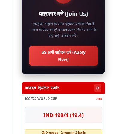
पत्रकार बनें (Join Us)
सरगुजा टाइम्स के साथ जुड़कर पत्रकारिता में
अपना करियर बनाएं! मान्यता प्राप्त रिपोर्टर बनने के
लिए अभी आवेदन करें।
✍️ अभी आवेदन करें (Apply
Now)
लाइव क्रिकेट स्कोर
⚙️
ICC T20 WORLD CUP
लाइव
IND 198/4 (19.4)
IND needs 12 runs in 2 balls