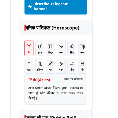
Subscribe Telegram
📢
Channel
दैनिक राशिफल (Horoscope)
♈
♉
♊
♋
♌
♍
मेष
वृषभ
मिथुन
कर्क
सिंह
कन्या
♎
♏
♐
♑
♒
♓
तुला
वृश्चिक
धनु
मकर
कुंभ
मीन
♈
मेष
(
Aries
)
आज का राशिफल
आज आपको व्यापार में लाभ होगा। स्वास्थ्य पर
ध्यान दें और परिवार के साथ अच्छा समय
बिताएं।
जनता की राय (Public Poll)