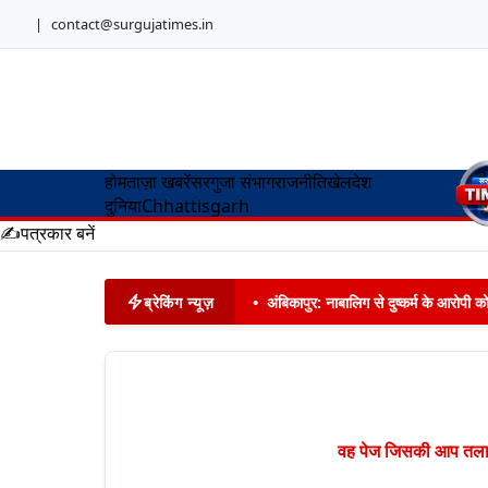
|
contact@surgujatimes.in
होम
ताज़ा खबरें
सरगुजा संभाग
राजनीति
खेल
देश
दुनिया
Chhattisgarh
✍️
पत्रकार बनें
ब्रेकिंग न्यूज़
•
अंबिकापुर: नाबालिग से दुष्कर्म के आरोपी 
वह पेज जिसकी आप तलाश