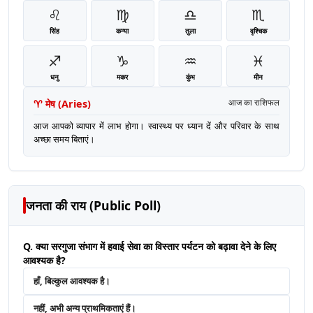
♌
♍
♎
♏
सिंह
कन्या
तुला
वृश्चिक
♐
♑
♒
♓
धनु
मकर
कुंभ
मीन
♈
मेष
(
Aries
)
आज का राशिफल
आज आपको व्यापार में लाभ होगा। स्वास्थ्य पर ध्यान दें और परिवार के साथ
अच्छा समय बिताएं।
जनता की राय (Public Poll)
Q. क्या सरगुजा संभाग में हवाई सेवा का विस्तार पर्यटन को बढ़ावा देने के लिए
आवश्यक है?
हाँ, बिल्कुल आवश्यक है।
नहीं, अभी अन्य प्राथमिकताएं हैं।