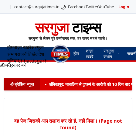
🌙
|
contact@surgujatimes.in
Facebook
Twitter
YouTube
|
Login
सरगुजा
टाइम्स
सरगुजा से लेकर पूरे छत्तीसगढ़ तक, हर खबर सबसे पहले।
होम
ताज़ा खबरें
सरगुजा
ताज़ा
सरगुजा
संभाग
राजनीति
खेल
देश
होम
राजन
खबरें
संभाग
दुनिया
Chhattisgarh
✍️
पत्रकार बनें
ब्रेकिंग न्यूज़
•
अंबिकापुर: नाबालिग से दुष्कर्म के आरोपी को 10 दिन बाद पट
वह पेज जिसकी आप तलाश कर रहे हैं, नहीं मिला। (Page not
found)