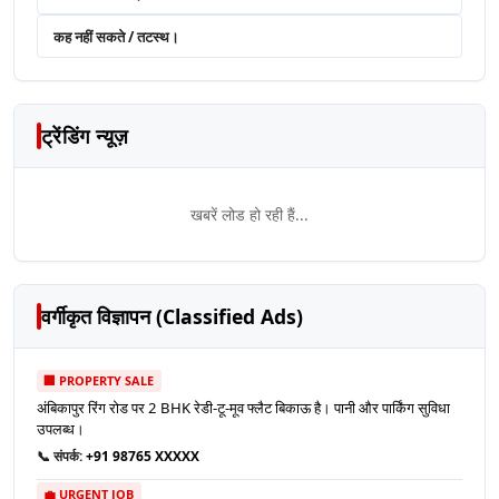
कह नहीं सकते / तटस्थ।
ट्रेंडिंग न्यूज़
खबरें लोड हो रही हैं...
वर्गीकृत विज्ञापन (Classified Ads)
🏢 PROPERTY SALE
अंबिकापुर रिंग रोड पर 2 BHK रेडी-टू-मूव फ्लैट बिकाऊ है। पानी और पार्किंग सुविधा
उपलब्ध।
📞 संपर्क:
+91 98765 XXXXX
💼 URGENT JOB