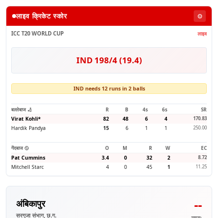
लाइव क्रिकेट स्कोर
⚙️
ICC T20 WORLD CUP
लाइव
IND 198/4 (19.4)
IND needs 12 runs in 2 balls
बल्लेबाज 🏏
R
B
4s
6s
SR
Virat Kohli
*
82
48
6
4
170.83
Hardik Pandya
15
6
1
1
250.00
गेंदबाज 🥎
O
M
R
W
EC
Pat Cummins
3.4
0
32
2
8.72
Mitchell Starc
4
0
45
1
11.25
--
अंबिकापुर
सरगुजा संभाग, छ.ग.
समय: