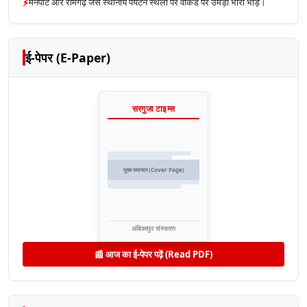
⚡
मैनपाट और रामगढ़ जैसे स्थानीय पर्यटन स्थलों पर वीकेंड पर उमड़ी भारी भीड़।
ई-पेपर (E-Paper)
सरगुजा टाइम्स
मुख्य समाचार (Cover Page)
अंबिकापुर संस्करण
📰 आज का ई-पेपर पढ़ें (Read PDF)