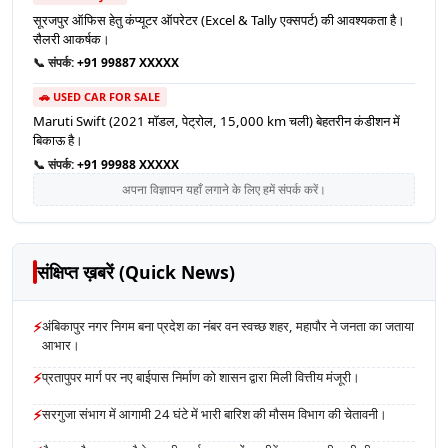
सूरजपुर ऑफिस हेतु कंप्यूटर ऑपरेटर (Excel & Tally एक्सपर्ट) की आवश्यकता है।
सैलरी आकर्षक।
📞 संपर्क:
+91 99887 XXXXX
🚗 USED CAR FOR SALE
Maruti Swift (2021 मॉडल, पेट्रोल, 15,000 km चली) बेहतरीन कंडीशन में
बिकाऊ है।
📞 संपर्क:
+91 99988 XXXXX
अपना विज्ञापन यहाँ लगाने के लिए हमें संपर्क करें।
संक्षिप्त ख़बरें (Quick News)
⚡
अंबिकापुर नगर निगम बना प्रदेश का नंबर वन स्वच्छ शहर, महापौर ने जनता का जताया
आभार।
⚡
प्रतापुपर मार्ग पर नए बाईपास निर्माण को शासन द्वारा मिली वित्तीय मंजूरी।
⚡
सरगुजा संभाग में आगामी 24 घंटे में भारी बारिश की मौसम विभाग की चेतावनी।