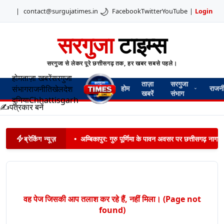
🌙
|
contact@surgujatimes.in
Facebook
Twitter
YouTube
|
Login
सरगुजा
टाइम्स
सरगुजा से लेकर पूरे छत्तीसगढ़ तक, हर खबर सबसे पहले।
होम
ताज़ा खबरें
सरगुजा
ताज़ा
सरगुजा
संभाग
राजनीति
खेल
देश
होम
राजन
खबरें
संभाग
दुनिया
Chhattisgarh
✍️
पत्रकार बनें
ब्रेकिंग न्यूज़
•
अम्बिकापुर: गुरु पूर्णिमा के पावन अवसर पर छत्तीसगढ़ नागरिक
वह पेज जिसकी आप तलाश कर रहे हैं, नहीं मिला। (Page not
found)