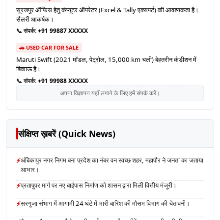
सूरजपुर ऑफिस हेतु कंप्यूटर ऑपरेटर (Excel & Tally एक्सपर्ट) की आवश्यकता है।
सैलरी आकर्षक।
📞 संपर्क:
+91 99887 XXXXX
🚗 USED CAR FOR SALE
Maruti Swift (2021 मॉडल, पेट्रोल, 15,000 km चली) बेहतरीन कंडीशन में
बिकाऊ है।
📞 संपर्क:
+91 99988 XXXXX
अपना विज्ञापन यहाँ लगाने के लिए हमें संपर्क करें।
संक्षिप्त ख़बरें (Quick News)
⚡
अंबिकापुर नगर निगम बना प्रदेश का नंबर वन स्वच्छ शहर, महापौर ने जनता का जताया
आभार।
⚡
प्रतापुपर मार्ग पर नए बाईपास निर्माण को शासन द्वारा मिली वित्तीय मंजूरी।
⚡
सरगुजा संभाग में आगामी 24 घंटे में भारी बारिश की मौसम विभाग की चेतावनी।