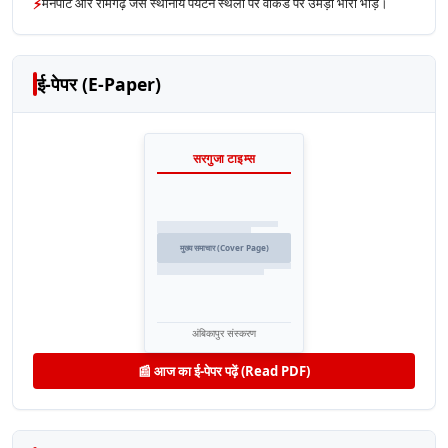
⚡
मैनपाट और रामगढ़ जैसे स्थानीय पर्यटन स्थलों पर वीकेंड पर उमड़ी भारी भीड़।
ई-पेपर (E-Paper)
सरगुजा टाइम्स
मुख्य समाचार (Cover Page)
अंबिकापुर संस्करण
📰 आज का ई-पेपर पढ़ें (Read PDF)