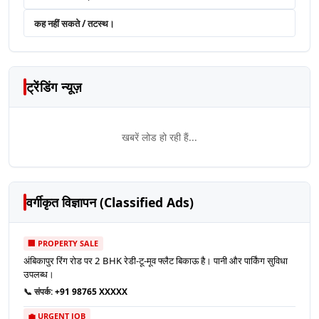
कह नहीं सकते / तटस्थ।
ट्रेंडिंग न्यूज़
खबरें लोड हो रही हैं...
वर्गीकृत विज्ञापन (Classified Ads)
🏢 PROPERTY SALE
अंबिकापुर रिंग रोड पर 2 BHK रेडी-टू-मूव फ्लैट बिकाऊ है। पानी और पार्किंग सुविधा
उपलब्ध।
📞 संपर्क:
+91 98765 XXXXX
💼 URGENT JOB