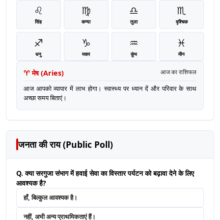
♌
♍
♎
♏
सिंह
कन्या
तुला
वृश्चिक
♐
♑
♒
♓
धनु
मकर
कुंभ
मीन
♈
मेष
(
Aries
)
आज का राशिफल
आज आपको व्यापार में लाभ होगा। स्वास्थ्य पर ध्यान दें और परिवार के साथ
अच्छा समय बिताएं।
जनता की राय (Public Poll)
Q. क्या सरगुजा संभाग में हवाई सेवा का विस्तार पर्यटन को बढ़ावा देने के लिए
आवश्यक है?
हाँ, बिल्कुल आवश्यक है।
नहीं, अभी अन्य प्राथमिकताएं हैं।