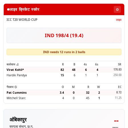
लाइव क्रिकेट स्कोर
⚙️
ICC T20 WORLD CUP
लाइव
IND 198/4 (19.4)
IND needs 12 runs in 2 balls
बल्लेबाज 🏏
R
B
4s
6s
SR
Virat Kohli
*
82
48
6
4
170.83
Hardik Pandya
15
6
1
1
250.00
गेंदबाज 🥎
O
M
R
W
EC
Pat Cummins
3.4
0
32
2
8.72
Mitchell Starc
4
0
45
1
11.25
--
अंबिकापुर
सरगुजा संभाग, छ.ग.
समय: