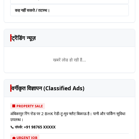
कह नहीं सकते / तटस्थ।
ट्रेंडिंग न्यूज़
खबरें लोड हो रही हैं...
वर्गीकृत विज्ञापन (Classified Ads)
🏢 PROPERTY SALE
अंबिकापुर रिंग रोड पर 2 BHK रेडी-टू-मूव फ्लैट बिकाऊ है। पानी और पार्किंग सुविधा
उपलब्ध।
📞 संपर्क:
+91 98765 XXXXX
💼 URGENT JOB