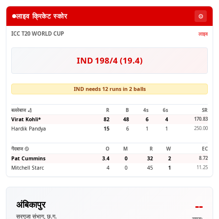
लाइव क्रिकेट स्कोर
⚙️
ICC T20 WORLD CUP
लाइव
IND 198/4 (19.4)
IND needs 12 runs in 2 balls
बल्लेबाज 🏏
R
B
4s
6s
SR
Virat Kohli
*
82
48
6
4
170.83
Hardik Pandya
15
6
1
1
250.00
गेंदबाज 🥎
O
M
R
W
EC
Pat Cummins
3.4
0
32
2
8.72
Mitchell Starc
4
0
45
1
11.25
--
अंबिकापुर
सरगुजा संभाग, छ.ग.
समय: