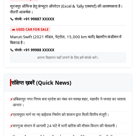
सूरजपुर ऑफिस हेतु कंप्यूटर ऑपरेटर (Excel & Tally एक्सपर्ट) की आवश्यकता है।
सैलरी आकर्षक।
📞 संपर्क:
+91 99887 XXXXX
🚗 USED CAR FOR SALE
Maruti Swift (2021 मॉडल, पेट्रोल, 15,000 km चली) बेहतरीन कंडीशन में
बिकाऊ है।
📞 संपर्क:
+91 99988 XXXXX
अपना विज्ञापन यहाँ लगाने के लिए हमें संपर्क करें।
संक्षिप्त ख़बरें (Quick News)
⚡
अंबिकापुर नगर निगम बना प्रदेश का नंबर वन स्वच्छ शहर, महापौर ने जनता का जताया
आभार।
⚡
प्रतापुपर मार्ग पर नए बाईपास निर्माण को शासन द्वारा मिली वित्तीय मंजूरी।
⚡
सरगुजा संभाग में आगामी 24 घंटे में भारी बारिश की मौसम विभाग की चेतावनी।