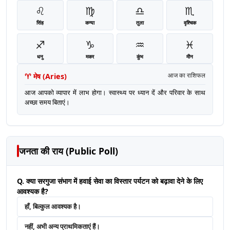
♌
♍
♎
♏
सिंह
कन्या
तुला
वृश्चिक
♐
♑
♒
♓
धनु
मकर
कुंभ
मीन
♈
मेष
(
Aries
)
आज का राशिफल
आज आपको व्यापार में लाभ होगा। स्वास्थ्य पर ध्यान दें और परिवार के साथ
अच्छा समय बिताएं।
जनता की राय (Public Poll)
Q. क्या सरगुजा संभाग में हवाई सेवा का विस्तार पर्यटन को बढ़ावा देने के लिए
आवश्यक है?
हाँ, बिल्कुल आवश्यक है।
नहीं, अभी अन्य प्राथमिकताएं हैं।