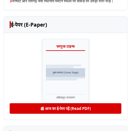
⚡
मैनपाट और रामगढ़ जैसे स्थानीय पर्यटन स्थलों पर वीकेंड पर उमड़ी भारी भीड़।
ई-पेपर (E-Paper)
सरगुजा टाइम्स
मुख्य समाचार (Cover Page)
अंबिकापुर संस्करण
📰 आज का ई-पेपर पढ़ें (Read PDF)