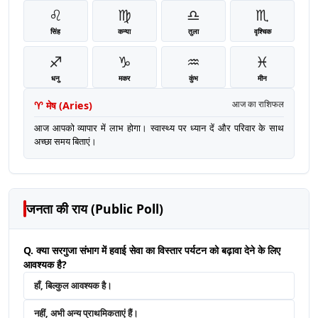
♌
♍
♎
♏
सिंह
कन्या
तुला
वृश्चिक
♐
♑
♒
♓
धनु
मकर
कुंभ
मीन
♈
मेष
(
Aries
)
आज का राशिफल
आज आपको व्यापार में लाभ होगा। स्वास्थ्य पर ध्यान दें और परिवार के साथ
अच्छा समय बिताएं।
जनता की राय (Public Poll)
Q. क्या सरगुजा संभाग में हवाई सेवा का विस्तार पर्यटन को बढ़ावा देने के लिए
आवश्यक है?
हाँ, बिल्कुल आवश्यक है।
नहीं, अभी अन्य प्राथमिकताएं हैं।