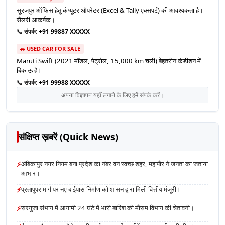
सूरजपुर ऑफिस हेतु कंप्यूटर ऑपरेटर (Excel & Tally एक्सपर्ट) की आवश्यकता है।
सैलरी आकर्षक।
📞 संपर्क:
+91 99887 XXXXX
🚗 USED CAR FOR SALE
Maruti Swift (2021 मॉडल, पेट्रोल, 15,000 km चली) बेहतरीन कंडीशन में
बिकाऊ है।
📞 संपर्क:
+91 99988 XXXXX
अपना विज्ञापन यहाँ लगाने के लिए हमें संपर्क करें।
संक्षिप्त ख़बरें (Quick News)
⚡
अंबिकापुर नगर निगम बना प्रदेश का नंबर वन स्वच्छ शहर, महापौर ने जनता का जताया
आभार।
⚡
प्रतापुपर मार्ग पर नए बाईपास निर्माण को शासन द्वारा मिली वित्तीय मंजूरी।
⚡
सरगुजा संभाग में आगामी 24 घंटे में भारी बारिश की मौसम विभाग की चेतावनी।