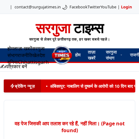
🌙
|
contact@surgujatimes.in
Facebook
Twitter
YouTube
|
Login
सरगुजा
टाइम्स
सरगुजा से लेकर पूरे छत्तीसगढ़ तक, हर खबर सबसे पहले।
होम
ताज़ा खबरें
सरगुजा
ताज़ा
सरगुजा
संभाग
राजनीति
खेल
देश
होम
राजन
खबरें
संभाग
दुनिया
Chhattisgarh
✍️
पत्रकार बनें
ब्रेकिंग न्यूज़
•
अंबिकापुर: नाबालिग से दुष्कर्म के आरोपी को 10 दिन बाद पट
वह पेज जिसकी आप तलाश कर रहे हैं, नहीं मिला। (Page not
found)