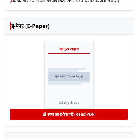
⚡
मैनपाट और रामगढ़ जैसे स्थानीय पर्यटन स्थलों पर वीकेंड पर उमड़ी भारी भीड़।
ई-पेपर (E-Paper)
सरगुजा टाइम्स
मुख्य समाचार (Cover Page)
अंबिकापुर संस्करण
📰 आज का ई-पेपर पढ़ें (Read PDF)