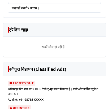
कह नहीं सकते / तटस्थ।
ट्रेंडिंग न्यूज़
खबरें लोड हो रही हैं...
वर्गीकृत विज्ञापन (Classified Ads)
🏢 PROPERTY SALE
अंबिकापुर रिंग रोड पर 2 BHK रेडी-टू-मूव फ्लैट बिकाऊ है। पानी और पार्किंग सुविधा
उपलब्ध।
📞 संपर्क:
+91 98765 XXXXX
💼 URGENT JOB