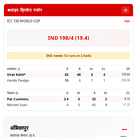
लाइव क्रिकेट स्कोर
⚙️
ICC T20 WORLD CUP
लाइव
IND 198/4 (19.4)
IND needs 12 runs in 2 balls
बल्लेबाज 🏏
R
B
4s
6s
SR
Virat Kohli
*
82
48
6
4
170.83
Hardik Pandya
15
6
1
1
250.00
गेंदबाज 🥎
O
M
R
W
EC
Pat Cummins
3.4
0
32
2
8.72
Mitchell Starc
4
0
45
1
11.25
--
अंबिकापुर
सरगुजा संभाग, छ.ग.
समय: