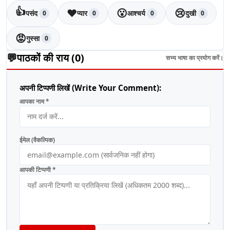
👍
❤️
😮
😢
पसंद
प्यार
आश्चर्य
दुखी
0
0
0
0
😡
गुस्सा
0
💬
पाठकों की राय (
0
)
सभ्य भाषा का प्रयोग करें।
अपनी टिप्पणी लिखें (Write Your Comment):
आपका नाम *
ईमेल (वैकल्पिक)
आपकी टिप्पणी *