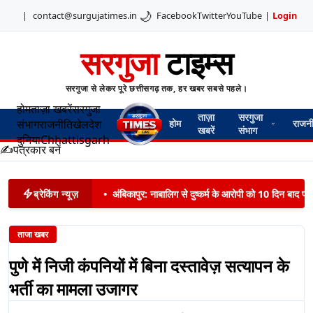
🌙
|
contact@surgujatimes.in
Facebook
Twitter
YouTube
|
Login
सरगुजा
टाइम्स
सरगुजा से लेकर पूरे छत्तीसगढ़ तक, हर खबर सबसे पहले।
होम
ताज़ा खबरें
सरगुजा
ताज़ा
सरगुजा
संभाग
राजनीति
खेल
देश
होम
राजन
खबरें
संभाग
दुनिया
Chhattisgarh
✍️
पत्रकार बनें
ब्रेकिंग न्यूज़
•
अंबिकापुर: नाबालिग से दुष्कर्म के आरोपी को 10 दिन बाद पट
ताजा खबर
पुणे में निजी कंपनियों में बिना दस्तावेज़ सत्यापन के
भर्ती का मामला उजागर