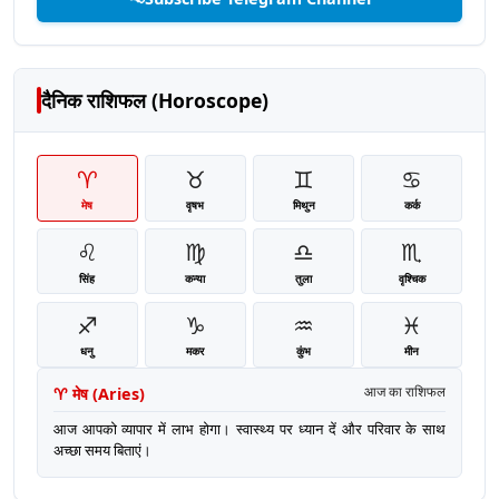
दैनिक राशिफल (Horoscope)
♈
♉
♊
♋
मेष
वृषभ
मिथुन
कर्क
♌
♍
♎
♏
सिंह
कन्या
तुला
वृश्चिक
♐
♑
♒
♓
धनु
मकर
कुंभ
मीन
♈
मेष
(
Aries
)
आज का राशिफल
आज आपको व्यापार में लाभ होगा। स्वास्थ्य पर ध्यान दें और परिवार के साथ
अच्छा समय बिताएं।