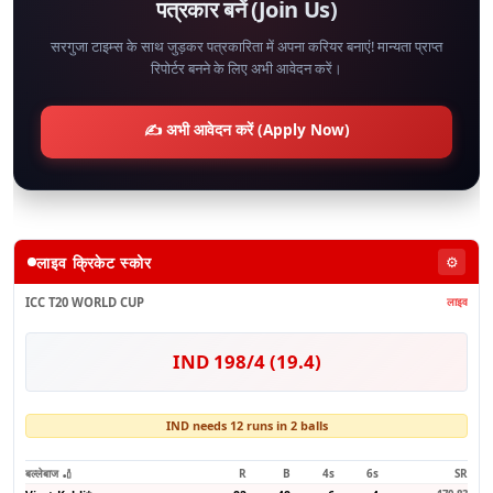
पत्रकार बनें (Join Us)
सरगुजा टाइम्स के साथ जुड़कर पत्रकारिता में अपना करियर बनाएं! मान्यता प्राप्त
रिपोर्टर बनने के लिए अभी आवेदन करें।
✍️ अभी आवेदन करें (Apply Now)
लाइव क्रिकेट स्कोर
⚙️
ICC T20 WORLD CUP
लाइव
IND 198/4 (19.4)
IND needs 12 runs in 2 balls
बल्लेबाज 🏏
R
B
4s
6s
SR