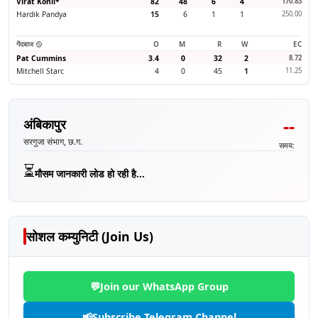
Virat Kohli
*
82
48
6
4
170.83
Hardik Pandya
15
6
1
1
250.00
गेंदबाज 🥎
O
M
R
W
EC
Pat Cummins
3.4
0
32
2
8.72
Mitchell Starc
4
0
45
1
11.25
--
अंबिकापुर
सरगुजा संभाग, छ.ग.
समय:
⏳
मौसम जानकारी लोड हो रही है...
सोशल कम्युनिटी (Join Us)
💬
Join our WhatsApp Group
📢
Subscribe Telegram Channel