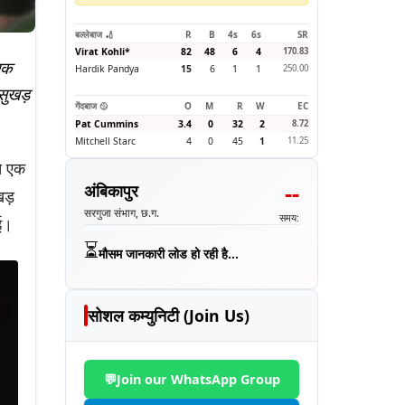
बल्लेबाज 🏏
R
B
4s
6s
SR
Virat Kohli
*
82
48
6
4
170.83
एक
Hardik Pandya
15
6
1
1
250.00
सुखड़
गेंदबाज 🥎
O
M
R
W
EC
Pat Cummins
3.4
0
32
2
8.72
Mitchell Starc
4
0
45
1
11.25
ात एक
--
अंबिकापुर
खड़
सरगुजा संभाग, छ.ग.
समय:
ई।
⏳
मौसम जानकारी लोड हो रही है...
सोशल कम्युनिटी (Join Us)
💬
Join our WhatsApp Group