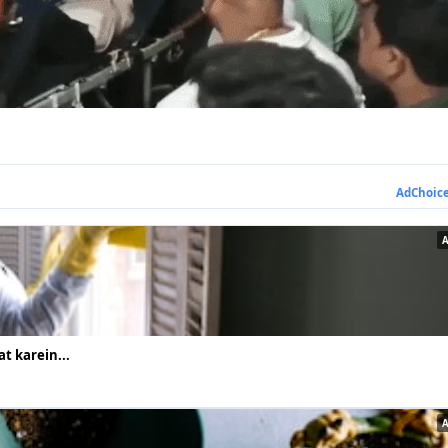
AdChoic
t karein...