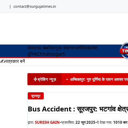
|
contact@surgujatimes.in
होम
ताज़ा खबरें
सरगुजा संभाग
राजनीति
खेल
देश
दुनिया
Chhattisgarh
✍️
पत्रकार बनें
ब्रेकिंग न्यूज़
•
अम्बिकापुर: गुरु पूर्णिमा के पावन अवसर पर
सूरजपुर
Bus Accident : सूरजपुर: भटगांव क्षेत्र 
द्वारा:
SURESH GAIN
•
प्रकाशित:
22 जून 2025
•
दे देखा गया:
1010
बार