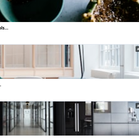
ls...
.