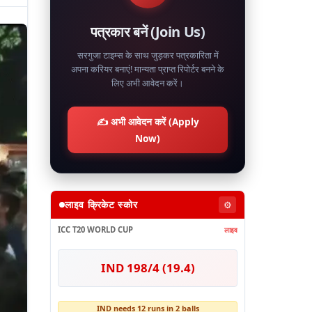
पत्रकार बनें (Join Us)
सरगुजा टाइम्स के साथ जुड़कर पत्रकारिता में
अपना करियर बनाएं! मान्यता प्राप्त रिपोर्टर बनने के
लिए अभी आवेदन करें।
✍️ अभी आवेदन करें (Apply
Now)
लाइव क्रिकेट स्कोर
⚙️
ICC T20 WORLD CUP
लाइव
IND 198/4 (19.4)
IND needs 12 runs in 2 balls