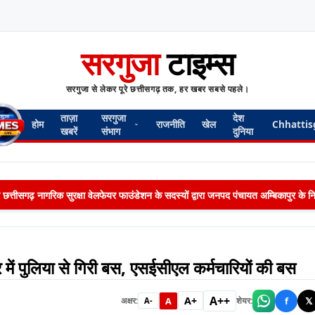
सरगुजा
टाइम्स
सरगुजा से लेकर पूरे छत्तीसगढ़ तक, हर खबर सबसे पहले।
ताज़ा
सरगुजा
देश
होम
राजनीति
खेल
Chhattis
खबरें
संभाग
दुनिया
 छत्तीसगढ़ नागरिक सुरक्षा वेलफेयर फाउंडेशन के सदस्यों द्वारा जनपद पंचायत अम्बिकापुर के निकट 
में पुलिया से गिरी बस, एसईसीएल कर्मचारियों की बस
A++
A+
A
f
𝕏
अक्षर:
शेयर:
A-