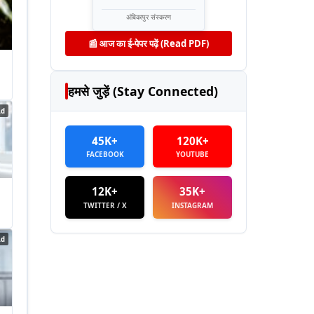
अंबिकापुर संस्करण
📰 आज का ई-पेपर पढ़ें (Read PDF)
हमसे जुड़ें (Stay Connected)
Ad
45K+
120K+
FACEBOOK
YOUTUBE
12K+
35K+
TWITTER / X
INSTAGRAM
Ad