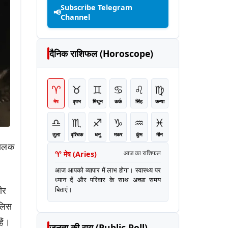
Subscribe Telegram
📢
Channel
दैनिक राशिफल (Horoscope)
♈
♉
♊
♋
♌
♍
मेष
वृषभ
मिथुन
कर्क
सिंह
कन्या
♎
♏
♐
♑
♒
♓
तुला
वृश्चिक
धनु
मकर
कुंभ
मीन
चालक
♈
मेष
(
Aries
)
आज का राशिफल
आज आपको व्यापार में लाभ होगा। स्वास्थ्य पर
ध्यान दें और परिवार के साथ अच्छा समय
ीर
बिताएं।
ुलिस
ैं।
जनता की राय (Public Poll)