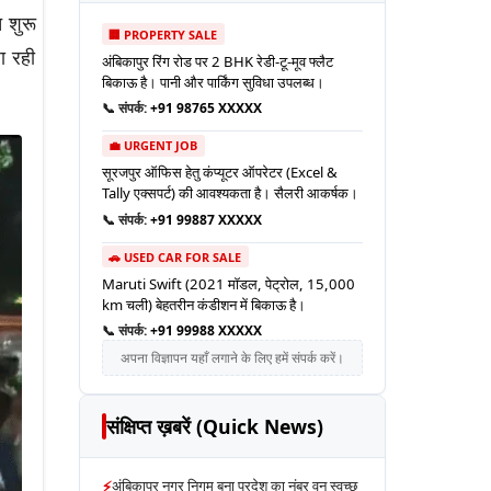
च शुरू
🏢 PROPERTY SALE
ा रही
अंबिकापुर रिंग रोड पर 2 BHK रेडी-टू-मूव फ्लैट
बिकाऊ है। पानी और पार्किंग सुविधा उपलब्ध।
📞 संपर्क:
+91 98765 XXXXX
💼 URGENT JOB
सूरजपुर ऑफिस हेतु कंप्यूटर ऑपरेटर (Excel &
Tally एक्सपर्ट) की आवश्यकता है। सैलरी आकर्षक।
📞 संपर्क:
+91 99887 XXXXX
🚗 USED CAR FOR SALE
Maruti Swift (2021 मॉडल, पेट्रोल, 15,000
km चली) बेहतरीन कंडीशन में बिकाऊ है।
📞 संपर्क:
+91 99988 XXXXX
अपना विज्ञापन यहाँ लगाने के लिए हमें संपर्क करें।
संक्षिप्त ख़बरें (Quick News)
⚡
अंबिकापुर नगर निगम बना प्रदेश का नंबर वन स्वच्छ