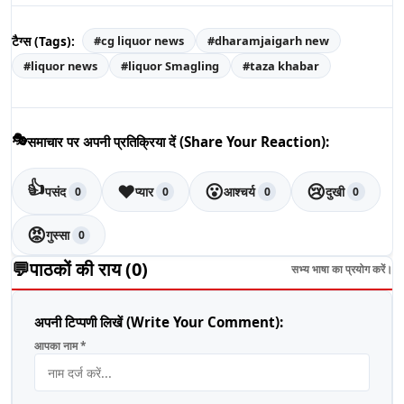
टैग्स (Tags):
#
cg liquor news
#
dharamjaigarh new
#
liquor news
#
liquor Smagling
#
taza khabar
🎭
समाचार पर अपनी प्रतिक्रिया दें (Share Your Reaction):
👍
❤️
😮
😢
पसंद
प्यार
आश्चर्य
दुखी
0
0
0
0
😡
गुस्सा
0
💬
पाठकों की राय (
0
)
सभ्य भाषा का प्रयोग करें।
अपनी टिप्पणी लिखें (Write Your Comment):
आपका नाम *