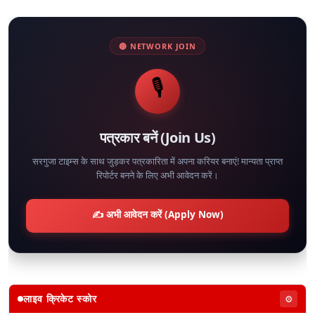
🔴 NETWORK JOIN
🎙️
पत्रकार बनें (Join Us)
सरगुजा टाइम्स के साथ जुड़कर पत्रकारिता में अपना करियर बनाएं! मान्यता प्राप्त
रिपोर्टर बनने के लिए अभी आवेदन करें।
✍️ अभी आवेदन करें (Apply Now)
लाइव क्रिकेट स्कोर
⚙️