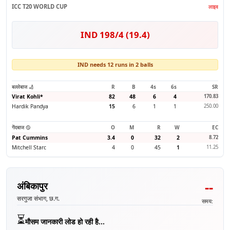
ICC T20 WORLD CUP
लाइव
IND 198/4 (19.4)
IND needs 12 runs in 2 balls
बल्लेबाज 🏏
R
B
4s
6s
SR
Virat Kohli
*
82
48
6
4
170.83
Hardik Pandya
15
6
1
1
250.00
गेंदबाज 🥎
O
M
R
W
EC
Pat Cummins
3.4
0
32
2
8.72
Mitchell Starc
4
0
45
1
11.25
--
अंबिकापुर
सरगुजा संभाग, छ.ग.
समय:
⏳
मौसम जानकारी लोड हो रही है...