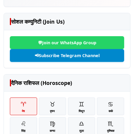
सोशल कम्युनिटी (Join Us)
💬
Join our WhatsApp Group
📢
Subscribe Telegram Channel
दैनिक राशिफल (Horoscope)
♈
♉
♊
♋
मेष
वृषभ
मिथुन
कर्क
♌
♍
♎
♏
सिंह
कन्या
तुला
वृश्चिक