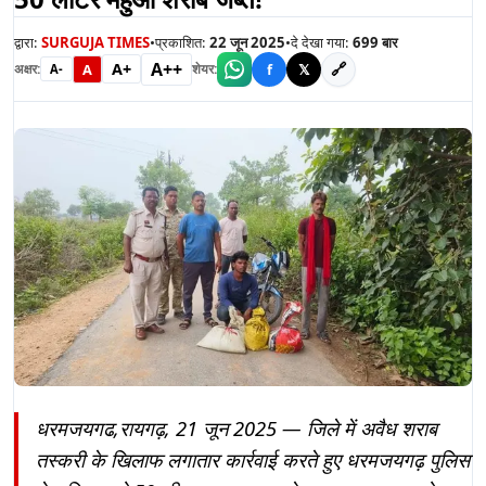
द्वारा:
SURGUJA TIMES
•
प्रकाशित:
22 जून 2025
•
दे देखा गया:
699
बार
A++
A+
🔗
A
f
𝕏
अक्षर:
शेयर:
A-
धरमजयगढ,रायगढ़, 21 जून 2025 — जिले में अवैध शराब
तस्करी के खिलाफ लगातार कार्रवाई करते हुए धरमजयगढ़ पुलिस