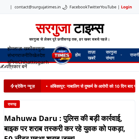
🌙
|
contact@surgujatimes.in
Facebook
Twitter
YouTube
|
Login
सरगुजा
टाइम्स
सरगुजा से लेकर पूरे छत्तीसगढ़ तक, हर खबर सबसे पहले।
होम
ताज़ा खबरें
सरगुजा
ताज़ा
सरगुजा
संभाग
राजनीति
खेल
देश
होम
राजन
खबरें
संभाग
दुनिया
Chhattisgarh
✍️
पत्रकार बनें
ब्रेकिंग न्यूज़
•
अंबिकापुर: नाबालिग से दुष्कर्म के आरोपी को 10 दिन बाद पट
रायगढ़
Mahuwa Daru : पुलिस की बड़ी कार्रवाई,
बाइक पर शराब तस्करी कर रहे युवक को पकड़ा,
50 लीटर महुआ शराब जब्त!