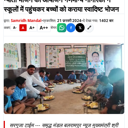
स्कूलों में पहुंचकर बच्चों को कराया स्वादिष्ट भोजन
द्वारा:
Samridh Mandal
•
प्रकाशित:
21 फ़रवरी 2024
•
दे देखा गया:
1402
बार
A++
A+
🔗
A
f
𝕏
अक्षर:
शेयर:
A-
सरगुजा टाईम --- समृद्ध मंडल बलरामपुर न्यूज मुख्यमंत्री श्री