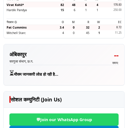
Virat Kohli
*
82
48
6
4
170.83
Hardik Pandya
15
6
1
1
250.00
गेंदबाज 🥎
O
M
R
W
EC
Pat Cummins
3.4
0
32
2
8.72
Mitchell Starc
4
0
45
1
11.25
--
अंबिकापुर
सरगुजा संभाग, छ.ग.
समय:
⏳
मौसम जानकारी लोड हो रही है...
सोशल कम्युनिटी (Join Us)
💬
Join our WhatsApp Group