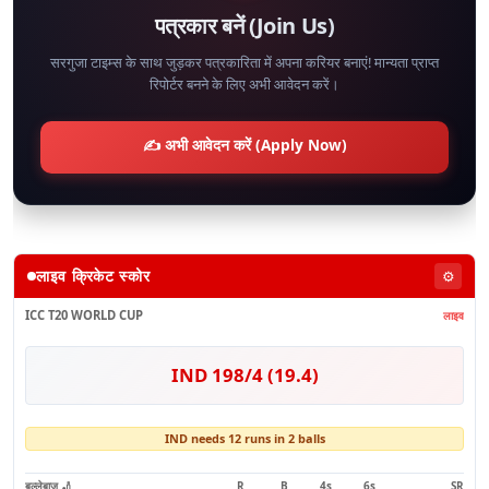
पत्रकार बनें (Join Us)
सरगुजा टाइम्स के साथ जुड़कर पत्रकारिता में अपना करियर बनाएं! मान्यता प्राप्त
रिपोर्टर बनने के लिए अभी आवेदन करें।
✍️ अभी आवेदन करें (Apply Now)
लाइव क्रिकेट स्कोर
⚙️
ICC T20 WORLD CUP
लाइव
IND 198/4 (19.4)
IND needs 12 runs in 2 balls
बल्लेबाज 🏏
R
B
4s
6s
SR