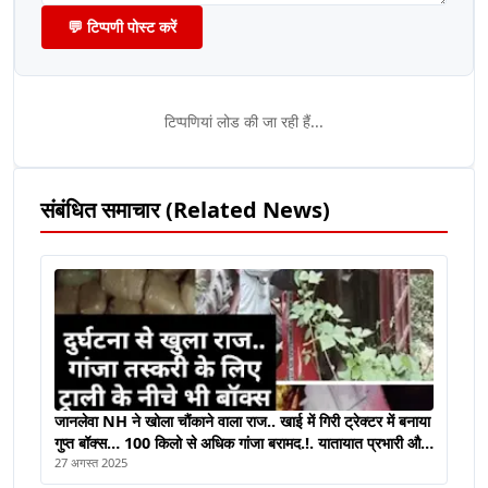
💬 टिप्पणी पोस्ट करें
टिप्पणियां लोड की जा रही हैं...
संबंधित समाचार (Related News)
जानलेवा NH ने खोला चौंकाने वाला राज.. खाई में गिरी ट्रेक्टर में बनाया
गुप्त बॉक्स… 100 किलो से अधिक गांजा बरामद.!. यातायात प्रभारी और
हाइवे पेट्रोलिंग के जवान की तत्परता से अपराधियों को जखीरा हटाने नहीं
27 अगस्त 2025
मिला मौका..