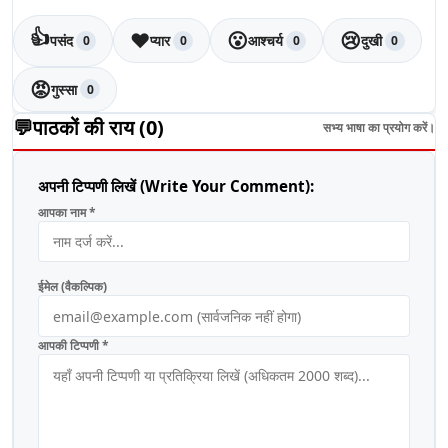
👍
❤️
😮
😢
पसंद
प्यार
आश्चर्य
दुखी
0
0
0
0
😡
गुस्सा
0
💬
पाठकों की राय (
0
)
सभ्य भाषा का प्रयोग करें।
अपनी टिप्पणी लिखें (Write Your Comment):
आपका नाम *
ईमेल (वैकल्पिक)
आपकी टिप्पणी *