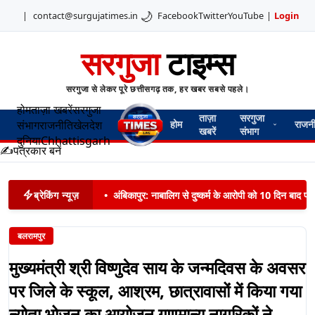
🌙
|
contact@surgujatimes.in
Facebook
Twitter
YouTube
|
Login
सरगुजा
टाइम्स
सरगुजा से लेकर पूरे छत्तीसगढ़ तक, हर खबर सबसे पहले।
होम
ताज़ा खबरें
सरगुजा
ताज़ा
सरगुजा
संभाग
राजनीति
खेल
देश
होम
राजन
खबरें
संभाग
दुनिया
Chhattisgarh
✍️
पत्रकार बनें
ब्रेकिंग न्यूज़
•
अंबिकापुर: नाबालिग से दुष्कर्म के आरोपी को 10 दिन बाद पट
बलरामपुर
मुख्यमंत्री श्री विष्णुदेव साय के जन्मदिवस के अवसर
पर जिले के स्कूल, आश्रम, छात्रावासों में किया गया
न्योता भोजन का आयोजन गणमान्य नागरिकों ने