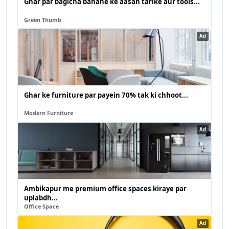
Ghar par bagicha banane ke aasan tarike aur tools...
Green Thumb
Ad
Ghar ke furniture par payein 70% tak ki chhoot...
Modern Furniture
Ad
Ambikapur me premium office spaces kiraye par
uplabdh...
Office Space
Ad