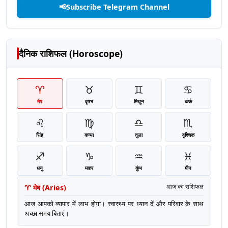
📢
Subscribe Telegram Channel
दैनिक राशिफल (Horoscope)
♈
♉
♊
♋
मेष
वृषभ
मिथुन
कर्क
♌
♍
♎
♏
सिंह
कन्या
तुला
वृश्चिक
♐
♑
♒
♓
धनु
मकर
कुंभ
मीन
♈
मेष
(
Aries
)
आज का राशिफल
आज आपको व्यापार में लाभ होगा। स्वास्थ्य पर ध्यान दें और परिवार के साथ
अच्छा समय बिताएं।