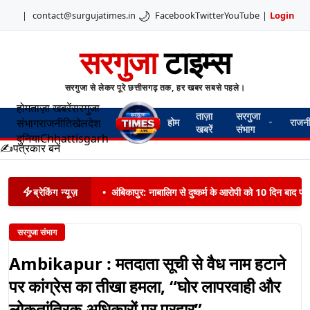
🌙
|
contact@surgujatimes.in
Facebook
Twitter
YouTube
|
Login
सरगुजा
टाइम्स
सरगुजा से लेकर पूरे छत्तीसगढ़ तक, हर खबर सबसे पहले।
होम
ताज़ा खबरें
सरगुजा
ताज़ा
सरगुजा
संभाग
राजनीति
खेल
देश
होम
राजन
खबरें
संभाग
दुनिया
Chhattisgarh
✍️
पत्रकार बनें
ब्रेकिंग न्यूज़
•
अंबिकापुर: नाबालिग से दुष्कर्म के आरोपी को 10 दिन बाद पट
सरगुजा संभाग
Ambikapur : मतदाता सूची से वैध नाम हटाने
पर कांग्रेस का तीखा हमला, “घोर लापरवाही और
लोकतांत्रिक अधिकारों पर प्रहार”