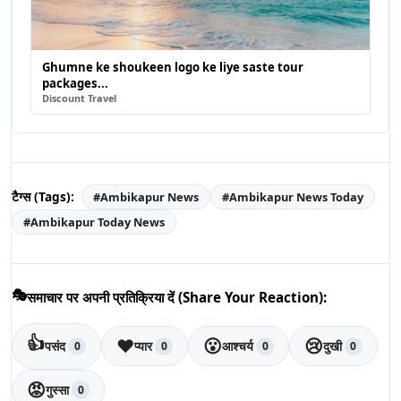
Ghumne ke shoukeen logo ke liye saste tour
packages...
Discount Travel
टैग्स (Tags):
#
Ambikapur News
#
Ambikapur News Today
#
Ambikapur Today News
🎭
समाचार पर अपनी प्रतिक्रिया दें (Share Your Reaction):
👍
❤️
😮
😢
पसंद
प्यार
आश्चर्य
दुखी
0
0
0
0
😡
गुस्सा
0