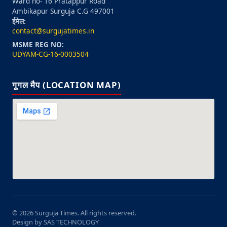
Ward no- 16 Pratappur Road
Ambikapur Surguja C.G 497001
ईमेल:
contact@surgujatimes.in
MSME REG NO:
UDYAM-CG-16-0003504
गूगल मैप (LOCATION MAP)
© 2026 Surguja Times. All rights reserved.
Design by SAS TECHNOLOGY