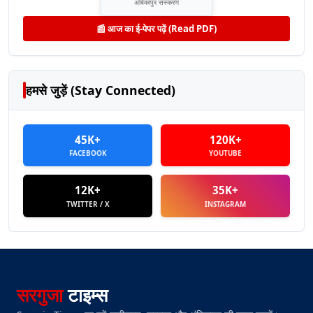
अंबिकापुर संस्करण
📰 आज का ई-पेपर पढ़ें (Read PDF)
हमसे जुड़ें (Stay Connected)
45K+
120K+
FACEBOOK
YOUTUBE
12K+
35K+
TWITTER / X
INSTAGRAM
सरगुजा
टाइम्स