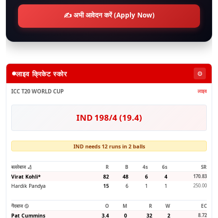
✍️ अभी आवेदन करें (Apply Now)
लाइव क्रिकेट स्कोर
⚙️
ICC T20 WORLD CUP
लाइव
IND 198/4 (19.4)
IND needs 12 runs in 2 balls
बल्लेबाज 🏏
R
B
4s
6s
SR
Virat Kohli
*
82
48
6
4
170.83
Hardik Pandya
15
6
1
1
250.00
गेंदबाज 🥎
O
M
R
W
EC
Pat Cummins
3.4
0
32
2
8.72