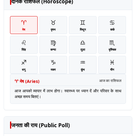
दैनिक राशिफल (Horoscope)
♈
♉
♊
♋
मेष
वृषभ
मिथुन
कर्क
♌
♍
♎
♏
सिंह
कन्या
तुला
वृश्चिक
♐
♑
♒
♓
धनु
मकर
कुंभ
मीन
♈
मेष
(
Aries
)
आज का राशिफल
आज आपको व्यापार में लाभ होगा। स्वास्थ्य पर ध्यान दें और परिवार के साथ
अच्छा समय बिताएं।
जनता की राय (Public Poll)