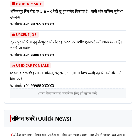
🏢 PROPERTY SALE
अंबिकापुर रिंग रोड पर 2 BHK रेडी-टू-मूव फ्लैट बिकाऊ है। पानी और पार्किंग सुविधा
उपलब्ध।
📞 संपर्क:
+91 98765 XXXXX
💼 URGENT JOB
सूरजपुर ऑफिस हेतु कंप्यूटर ऑपरेटर (Excel & Tally एक्सपर्ट) की आवश्यकता है।
सैलरी आकर्षक।
📞 संपर्क:
+91 99887 XXXXX
🚗 USED CAR FOR SALE
Maruti Swift (2021 मॉडल, पेट्रोल, 15,000 km चली) बेहतरीन कंडीशन में
बिकाऊ है।
📞 संपर्क:
+91 99988 XXXXX
अपना विज्ञापन यहाँ लगाने के लिए हमें संपर्क करें।
संक्षिप्त ख़बरें (Quick News)
⚡
अंबिकापुर नगर निगम बना प्रदेश का नंबर वन स्वच्छ शहर, महापौर ने जनता का जताया