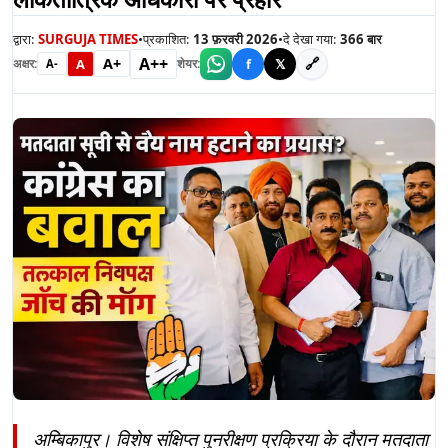
द्वारा:
SURGUJA TIMES
•
प्रकाशित:
13 फ़रवरी 2026
•
दे देखा गया:
366
बार
A++
A+
🔗
A
f
𝕏
अक्षर:
शेयर:
A-
अम्बिकापुर। विशेष संक्षिप्त पुनरीक्षण प्रक्रिया के दौरान मतदाता