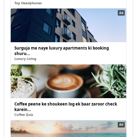
Top Headphones
Ad
Surguja me naye luxury apartments ki booking
shuru...
Luxury Living
Ad
Coffee peene ke shoukeen log ek baar zaroor check
karein...
Coffee Quiz
Ad