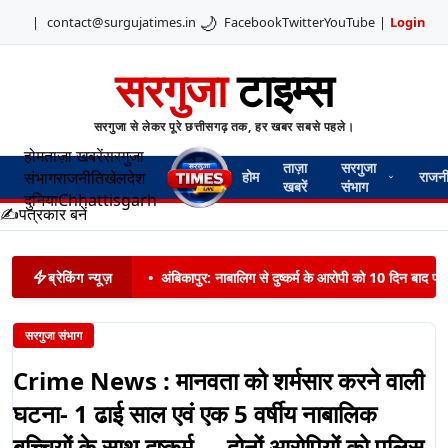
🌙
|
contact@surgujatimes.in
Facebook
Twitter
YouTube
|
Login
सरगुजा
टाइम्स
सरगुजा से लेकर पूरे छत्तीसगढ़ तक, हर खबर सबसे पहले।
होम
ताज़ा खबरें
सरगुजा
ताज़ा
सरगुजा
संभाग
राजनीति
खेल
देश
होम
राजन
खबरें
संभाग
दुनिया
Chhattisgarh
✍️
पत्रकार बनें
ब्रेकिंग न्यूज़
•
अंबिकापुर: नाबालिग से दुष्कर्म के आरोपी को 10 दिन बाद पट
सरगुजा संभाग
Crime News : मानवता को शर्मसार करने वाली
घटना- 1 ढाई साल एवं एक 5 वर्षीय नाबालिक
बच्चियों के साथ दुष्कर्म…. दोनों आरोपियों को पुलिस