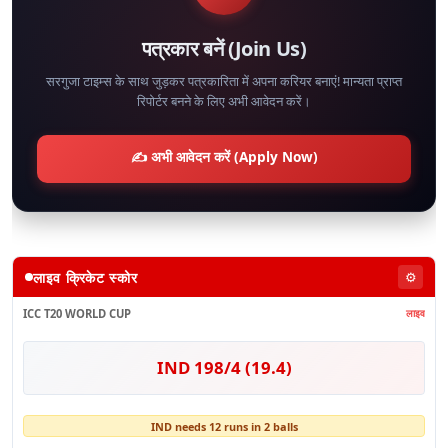
पत्रकार बनें (Join Us)
सरगुजा टाइम्स के साथ जुड़कर पत्रकारिता में अपना करियर बनाएं! मान्यता प्राप्त
रिपोर्टर बनने के लिए अभी आवेदन करें।
✍️ अभी आवेदन करें (Apply Now)
लाइव क्रिकेट स्कोर
⚙️
ICC T20 WORLD CUP
लाइव
IND 198/4 (19.4)
IND needs 12 runs in 2 balls