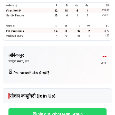
बल्लेबाज 🏏
R
B
4s
6s
SR
Virat Kohli
*
82
48
6
4
170.83
Hardik Pandya
15
6
1
1
250.00
गेंदबाज 🥎
O
M
R
W
EC
Pat Cummins
3.4
0
32
2
8.72
Mitchell Starc
4
0
45
1
11.25
--
अंबिकापुर
सरगुजा संभाग, छ.ग.
समय:
⏳
मौसम जानकारी लोड हो रही है...
सोशल कम्युनिटी (Join Us)
💬
Join our WhatsApp Group