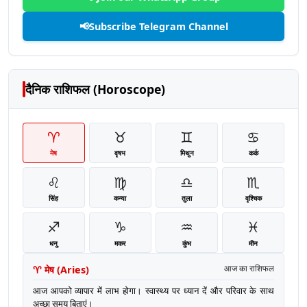
📢
Subscribe Telegram Channel
दैनिक राशिफल (Horoscope)
♈
♉
♊
♋
मेष
वृषभ
मिथुन
कर्क
♌
♍
♎
♏
सिंह
कन्या
तुला
वृश्चिक
♐
♑
♒
♓
धनु
मकर
कुंभ
मीन
♈
मेष
(
Aries
)
आज का राशिफल
आज आपको व्यापार में लाभ होगा। स्वास्थ्य पर ध्यान दें और परिवार के साथ
अच्छा समय बिताएं।