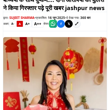
ने किया गिरफ्तार पढ़े पूरी खबर jashpur news
द्वारा:
SUJEET SHARMA
•
प्रकाशित:
16 जून 2025
•
दे देखा गया:
360
बार
A++
A+
🔗
A
f
𝕏
अक्षर:
शेयर:
A-