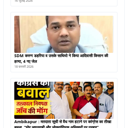
हुआ मेंटेनेंस
16 जुलाई 2026
SDM करुण डहरिया व उसके साथियो ने किया आदिवासी किसान की
हत्या, 4 गए जेल
18 फ़रवरी 2026
Ambikapur : मतदाता सूची से वैध नाम हटाने पर कांग्रेस का तीखा
हमला, “घोर लापरवाही और लोकतांत्रिक अधिकारों पर प्रहार”