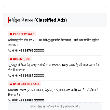
वर्गीकृत विज्ञापन (Classified Ads)
🏢 PROPERTY SALE
अंबिकापुर रिंग रोड पर 2 BHK रेडी-टू-मूव फ्लैट बिकाऊ है। पानी और पार्किंग सुविधा
उपलब्ध।
📞 संपर्क:
+91 98765 XXXXX
💼 URGENT JOB
सूरजपुर ऑफिस हेतु कंप्यूटर ऑपरेटर (Excel & Tally एक्सपर्ट) की आवश्यकता है।
सैलरी आकर्षक।
📞 संपर्क:
+91 99887 XXXXX
🚗 USED CAR FOR SALE
Maruti Swift (2021 मॉडल, पेट्रोल, 15,000 km चली) बेहतरीन कंडीशन में
बिकाऊ है।
📞 संपर्क:
+91 99988 XXXXX
अपना विज्ञापन यहाँ लगाने के लिए हमें संपर्क करें।