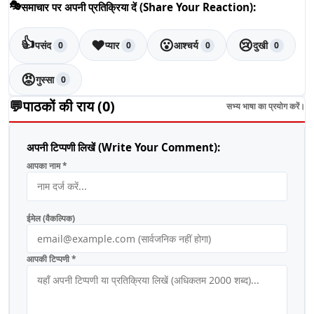
🎭
समाचार पर अपनी प्रतिक्रिया दें (Share Your Reaction):
👍
❤️
😮
😢
पसंद
प्यार
आश्चर्य
दुखी
0
0
0
0
😡
गुस्सा
0
💬
पाठकों की राय (
0
)
सभ्य भाषा का प्रयोग करें।
अपनी टिप्पणी लिखें (Write Your Comment):
आपका नाम *
ईमेल (वैकल्पिक)
आपकी टिप्पणी *